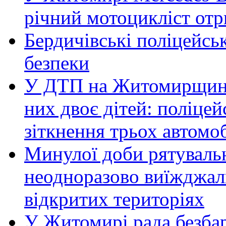
річний мотоцикліст от
Бердичівські поліцейсь
безпеки
У ДТП на Житомирщині 
них двоє дітей: поліце
зіткнення трьох автомоб
Минулої доби рятувал
неодноразово виїжджал
відкритих територіях
У Житомирі рада безбар