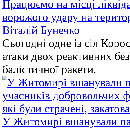
Працюємо на місці ліквіда
ворожого удару на терито
Віталій Бунечко
Сьогодні одне із сіл Коро
атаки двох реактивних без
балістичної ракети.
У Житомирі вшанували па