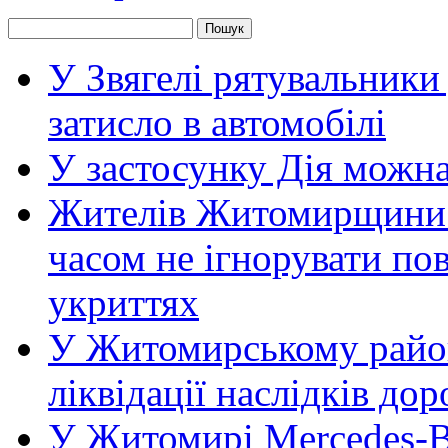
У Звягелі рятувальники
затисло в автомобілі
У застосунку Дія можн
Жителів Житомирщини 
часом не ігнорувати пов
укриттях
У Житомирському район
ліквідації наслідків д
У Житомирі Mercedes-Be