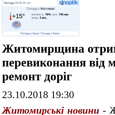
Погода
09.08.26, ніч
Погода у
Житомирі
+15°
вологість:
78%
тиск:
746 мм
вітер:
3 м/с,
Погода у Києві
Погода у Керчі
Житомирщина отрим
перевиконання від 
ремонт доріг
23.10.2018 19:30
Ж
итомирські новини
- Ж