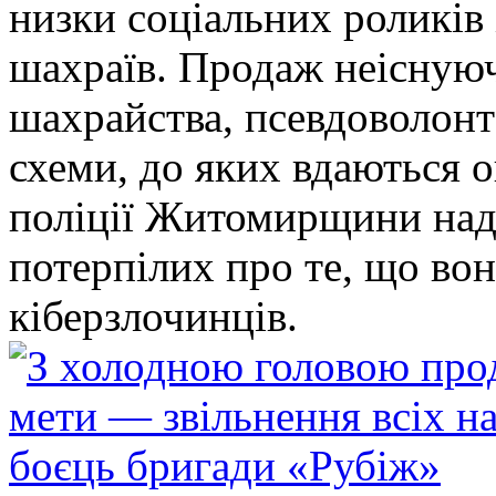
низки соціальних роликів 
шахраїв. Продаж неіснуюч
шахрайства, псевдоволонт
схеми, до яких вдаються 
поліції Житомирщини над
потерпілих про те, що во
кіберзлочинців.