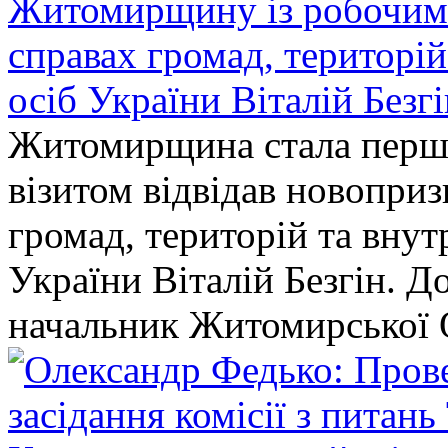
Житомирщину із робочим в
справах громад, територі
осіб України Віталій Безг
Житомирщина стала перши
візитом відвідав новопри
громад, територій та вну
України Віталій Безгін. Д
начальник Житомирської 