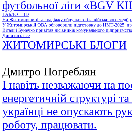
футбольної ліги «BGV K
ТАБЛО ID
На Житомирщині за крадіжку обручки з тіла військового медбра
У Житомирській ОВА обговорили підготовку до НМТ-2025: пріо
Віталій Бунечко привітав лісівників комунального підприємс
Дивитись все
ЖИТОМИРСЬКІ БЛОГИ
Дмитро Погреблян
І навіть незважаючи на по
енергетичній структурі та
українці не опускають ру
роботу, працювати.