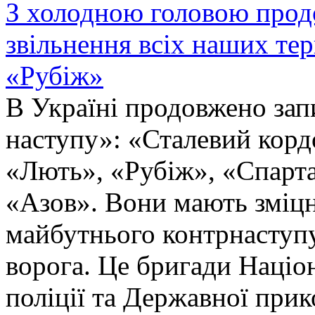
З холодною головою прод
звільнення всіх наших те
«Рубіж»
В Україні продовжено запи
наступу»: «Сталевий корд
«Лють», «Рубіж», «Спарта
«Азов». Вони мають зміцн
майбутнього контрнаступу 
ворога. Це бригади Націон
поліції та Державної при