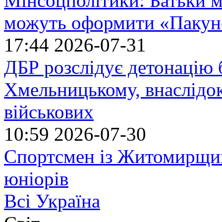
Мінсоцполітики: Батьки 
можуть оформити «Пакун
17:44
2026-07-31
ДБР розслідує детонацію б
Хмельницькому, внаслідок
військових
10:59
2026-07-30
Спортсмен із Житомирщин
юніорів
Всі Україна