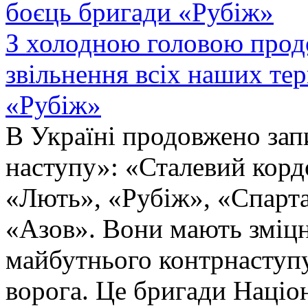
З холодною головою прод
звільнення всіх наших те
«Рубіж»
В Україні продовжено запи
наступу»: «Сталевий корд
«Лють», «Рубіж», «Спарта
«Азов». Вони мають зміцн
майбутнього контрнаступу 
ворога. Це бригади Націон