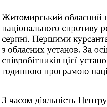
Ж
итомирський обласний ц
національного спротиву р
серпні. Першими курсанта
з обласних установ. За ос
співробітників цієї устан
годинною програмою наці
З часом діяльність Центру