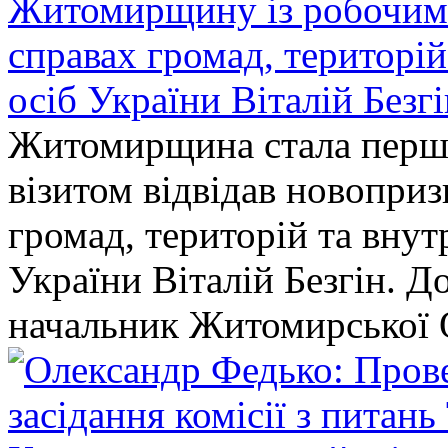
Житомирщину із робочим в
справах громад, територі
осіб України Віталій Безг
Житомирщина стала перши
візитом відвідав новопри
громад, територій та вну
України Віталій Безгін. Д
начальник Житомирської 