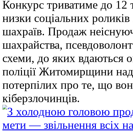
Конкурс триватиме до 12 т
низки соціальних роликів 
шахраїв. Продаж неіснуюч
шахрайства, псевдоволонт
схеми, до яких вдаються 
поліції Житомирщини над
потерпілих про те, що во
кіберзлочинців.