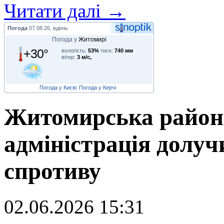
Читати далі →
Погода
07.08.26, вдень
Погода у
Житомирі
+30°
вологість:
53%
тиск:
740 мм
вітер:
3 м/с,
Погода у Києві
Погода у Керчі
Житомирська район
адміністрація долуч
спротиву
02.06.2026 15:31