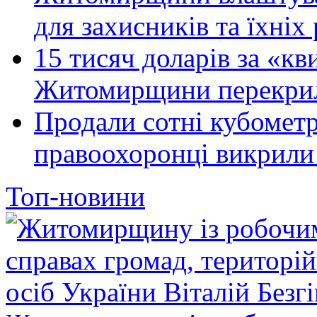
для захисників та їхніх
15 тисяч доларів за «кви
Житомирщини перекрили
Продали сотні кубомет
правоохоронці викрили 
Топ-новини