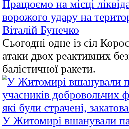
Працюємо на місці ліквіда
ворожого удару на терито
Віталій Бунечко
Сьогодні одне із сіл Коро
атаки двох реактивних без
балістичної ракети.
У Житомирі вшанували па