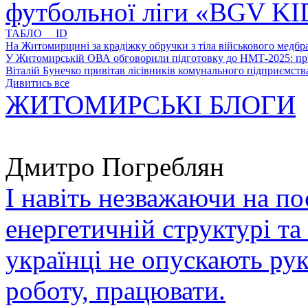
футбольної ліги «BGV K
ТАБЛО ID
На Житомирщині за крадіжку обручки з тіла військового медбра
У Житомирській ОВА обговорили підготовку до НМТ-2025: пріо
Віталій Бунечко привітав лісівників комунального підприємс
Дивитись все
ЖИТОМИРСЬКІ БЛОГИ
Дмитро Погреблян
І навіть незважаючи на по
енергетичній структурі та
українці не опускають ру
роботу, працювати.