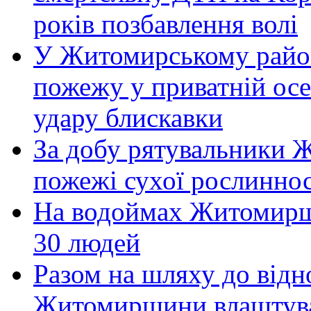
років позбавлення волі
У Житомирському район
пожежу у приватній осе
удару блискавки
За добу рятувальники 
пожежі сухої рослиннос
На водоймах Житомирщи
30 людей
Разом на шляху до відн
Житомирщини влаштува