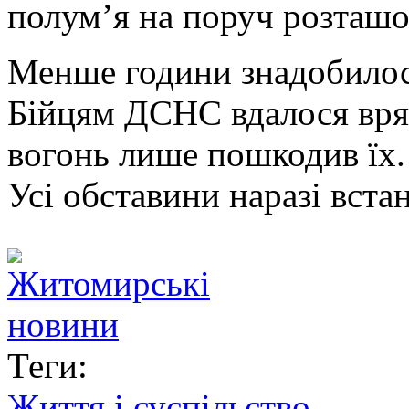
полумʼя на поруч розташов
Менше години знадобилось
Бійцям ДСНС вдалося врят
вогонь лише пошкодив їх.
Усі обставини наразі вст
Теги:
Життя і суспільство