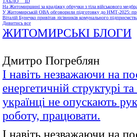
ТАБЛО ID
На Житомирщині за крадіжку обручки з тіла військового медбра
У Житомирській ОВА обговорили підготовку до НМТ-2025: пріо
Віталій Бунечко привітав лісівників комунального підприємс
Дивитись все
ЖИТОМИРСЬКІ БЛОГИ
Дмитро Погреблян
І навіть незважаючи на по
енергетичній структурі та
українці не опускають ру
роботу, працювати.
І навіть незважаючи на по