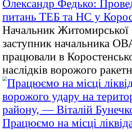
Олександр Федько: Проведе
питань ТЕБ та НС у Коро
Начальник Житомирської 
заступник начальника ОВ
працювали в Коростенськом
наслідків ворожого ракет
Працюємо на місці ліквіда