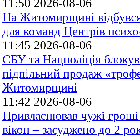
11:50
2026-08-06
На Житомирщині відбувся
для команд Центрів психо
11:45
2026-08-06
СБУ та Нацполіція блокув
підпільний продаж «троф
Житомирщині
11:42
2026-08-06
Привласнював чужі гроші
вікон – засуджено до 2 ро