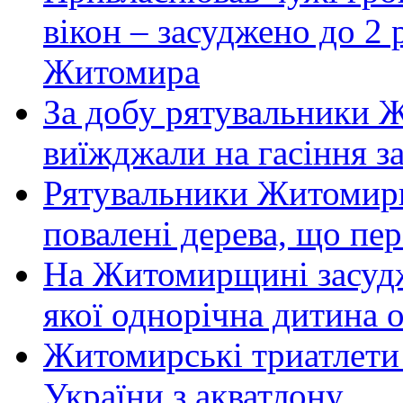
вікон – засуджено до 2 
Житомира
За добу рятувальники 
виїжджали на гасіння з
Рятувальники Житомирщ
повалені дерева, що пе
На Житомирщині засудже
якої однорічна дитина
Житомирські триатлети 
України з акватлону