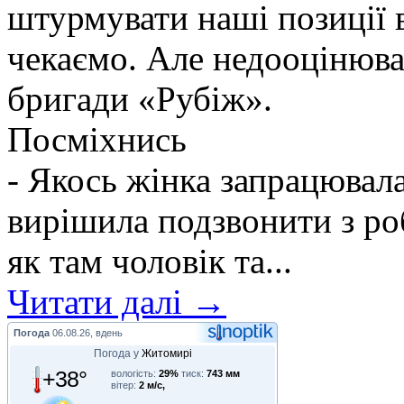
штурмувати наші позиції в
чекаємо. Але недооцінюва
бригади «Рубіж».
Посміхнись
- Якось жінка запрацювалас
вирішила подзвонити з ро
як там чоловік та...
Читати далі →
Погода
06.08.26, вдень
Погода у
Житомирі
+38°
вологість:
29%
тиск:
743 мм
вітер:
2 м/с,