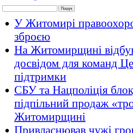
У Житомирі правоохоро
зброєю
На Житомирщині відбув
досвідом для команд Це
підтримки
СБУ та Нацполіція блок
підпільний продаж «тр
Житомирщині
Привласнював чужі гро