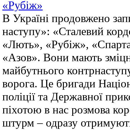
«Рубіж»
В Україні продовжено запи
наступу»: «Сталевий корд
«Лють», «Рубіж», «Спарта
«Азов». Вони мають зміцн
майбутнього контрнаступу 
ворога. Це бригади Націон
поліції та Державної при
піхотою в нас розмова ко
штурм – одразу отримують