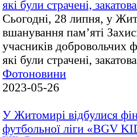
які були страчені, закатов
Сьогодні, 28 липня, у Жи
вшанування пам’яті Захис
учасників добровольчих ф
які були страчені, закатов
Фотоновини
2023-05-26
У Житомирі відбулися фін
футбольної ліги «BGV K