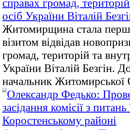
справах громад, територі
осіб України Віталій Безг
Житомирщина стала перши
візитом відвідав новопри
громад, територій та вну
України Віталій Безгін. Д
начальник Житомирської 