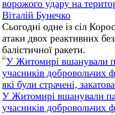
ворожого удару на терито
Віталій Бунечко
Сьогодні одне із сіл Коро
атаки двох реактивних без
балістичної ракети.
У Житомирі вшанували па
учасників добровольчих ф