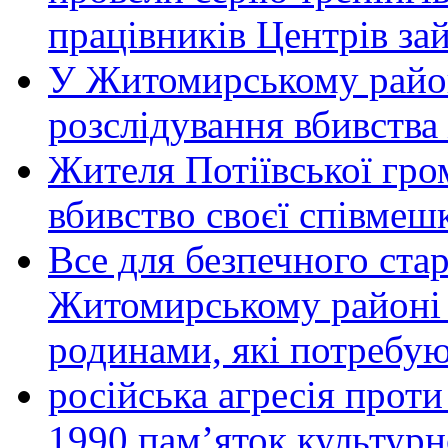
працівників Центрів за
У Житомирському район
розслідування вбивства
Жителя Потіївської гро
вбивство своєї співмеш
Все для безпечного стар
Житомирському районі 
родинами, які потребу
російська агресія прот
1990 пам’яток культурн