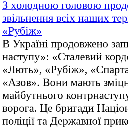
З холодною головою прод
звільнення всіх наших те
«Рубіж»
В Україні продовжено запи
наступу»: «Сталевий корд
«Лють», «Рубіж», «Спарта
«Азов». Вони мають зміцн
майбутнього контрнаступу 
ворога. Це бригади Націон
поліції та Державної при