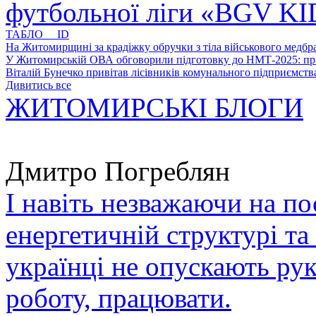
футбольної ліги «BGV K
ТАБЛО ID
На Житомирщині за крадіжку обручки з тіла військового медбра
У Житомирській ОВА обговорили підготовку до НМТ-2025: пріо
Віталій Бунечко привітав лісівників комунального підприємс
Дивитись все
ЖИТОМИРСЬКІ БЛОГИ
Дмитро Погреблян
І навіть незважаючи на по
енергетичній структурі та
українці не опускають ру
роботу, працювати.