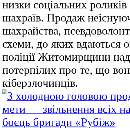
низки соціальних роликів 
шахраїв. Продаж неіснуюч
шахрайства, псевдоволонт
схеми, до яких вдаються 
поліції Житомирщини над
потерпілих про те, що во
кіберзлочинців.