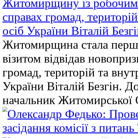
Житомирщину із робочим в
справах громад, територі
осіб України Віталій Безг
Житомирщина стала перши
візитом відвідав новопри
громад, територій та вну
України Віталій Безгін. Д
начальник Житомирської 