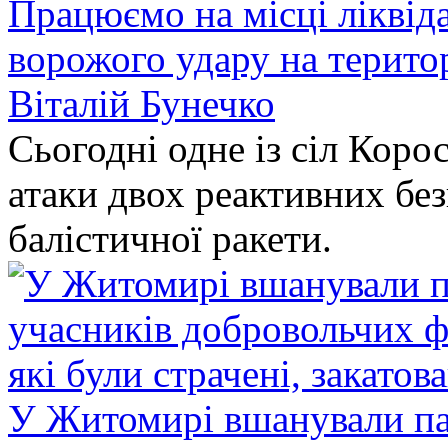
Працюємо на місці ліквіда
ворожого удару на терито
Віталій Бунечко
Сьогодні одне із сіл Коро
атаки двох реактивних без
балістичної ракети.
У Житомирі вшанували па