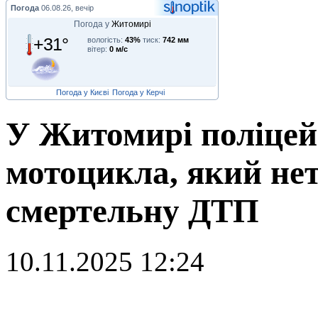
Погода
06.08.26, вечір
Погода у
Житомирі
+31°
вологість:
43%
тиск:
742 мм
вітер:
0 м/с
Погода у Києві
Погода у Керчі
У Житомирі поліцей
мотоцикла, який не
смертельну ДТП
10.11.2025 12:24