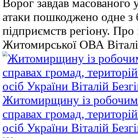
Ворог завдав масованого у
атаки пошкоджено одне 
підприємств регіону. Про
Житомирської ОВА Віталі
Житомирщину із робочим в
справах громад, територі
осіб України Віталій Безг