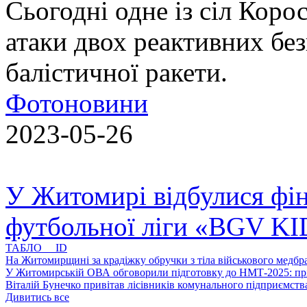
Сьогодні одне із сіл Коро
атаки двох реактивних без
балістичної ракети.
Фотоновини
2023-05-26
У Житомирі відбулися фін
футбольної ліги «BGV K
ТАБЛО ID
На Житомирщині за крадіжку обручки з тіла військового медбра
У Житомирській ОВА обговорили підготовку до НМТ-2025: пріо
Віталій Бунечко привітав лісівників комунального підприємс
Дивитись все