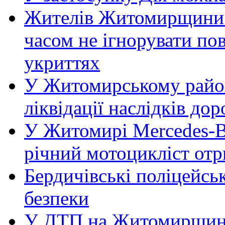
Жителів Житомирщини 
часом не ігнорувати пов
укриттях
У Житомирському район
ліквідації наслідків д
У Житомирі Mercedes-Be
річний мотоцикліст от
Бердичівські поліцейсь
безпеки
У ДТП на Житомирщині 