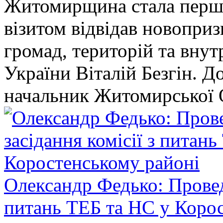
Житомирщина стала перши
візитом відвідав новопри
громад, територій та вну
України Віталій Безгін. Д
начальник Житомирської 
Олександр Федько: Проведе
питань ТЕБ та НС у Коро