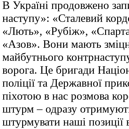
В Україні продовжено запи
наступу»: «Сталевий корд
«Лють», «Рубіж», «Спарта
«Азов». Вони мають зміцн
майбутнього контрнаступу 
ворога. Це бригади Націон
поліції та Державної при
піхотою в нас розмова ко
штурм – одразу отримують
штурмувати наші позиції в