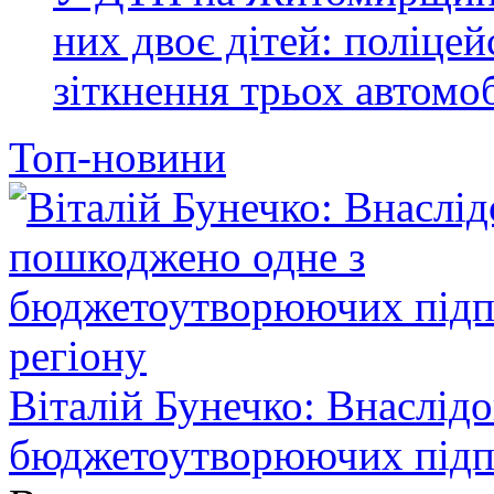
них двоє дітей: поліце
зіткнення трьох автомоб
Топ-новини
Віталій Бунечко: Внаслід
бюджетоутворюючих підп