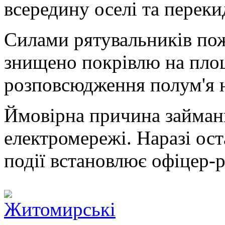
всередину оселі та переки
Силами рятувальників по
знищено покрівлю на площ
розповсюдження полум'я 
Ймовірна причина займан
електромережі. Наразі ос
події встановлює офіцер-