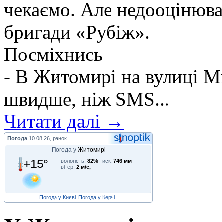
чекаємо. Але недооцінюва
бригади «Рубіж».
Посміхнись
- В Житомирі на вулиці М
швидше, ніж SMS...
Читати далі →
Погода
10.08.26, ранок
Погода у
Житомирі
+15°
вологість:
82%
тиск:
746 мм
вітер:
2 м/с,
Погода у Києві
Погода у Керчі