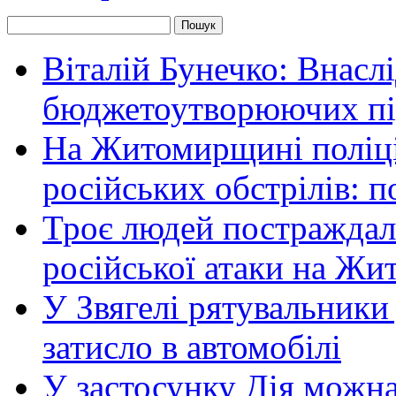
Віталій Бунечко: Внасл
бюджетоутворюючих пі
На Житомирщині поліці
російських обстрілів: 
Троє людей постраждали
російської атаки на Ж
У Звягелі рятувальники
затисло в автомобілі
У застосунку Дія можн