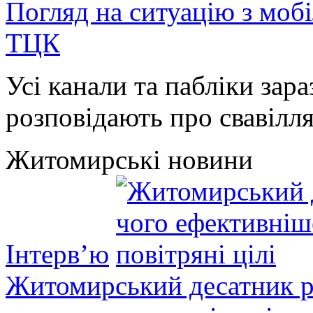
Погляд на ситуацію з моб
ТЦК
Усі канали та пабліки зара
розповідають про свавілля 
Житомирські новини
Інтерв’ю
Житомирський десатник ро