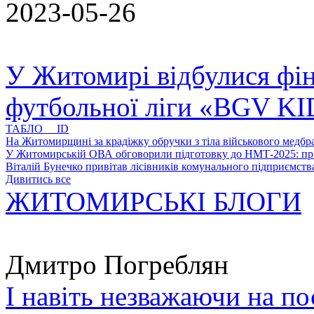
2023-05-26
У Житомирі відбулися фін
футбольної ліги «BGV K
ТАБЛО ID
На Житомирщині за крадіжку обручки з тіла військового медбра
У Житомирській ОВА обговорили підготовку до НМТ-2025: пріо
Віталій Бунечко привітав лісівників комунального підприємс
Дивитись все
ЖИТОМИРСЬКІ БЛОГИ
Дмитро Погреблян
І навіть незважаючи на по