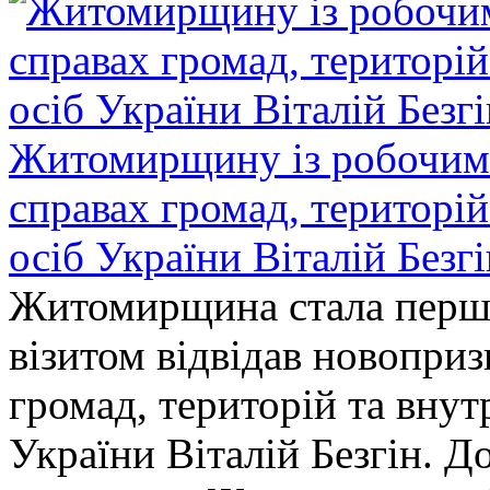
Житомирщину із робочим в
справах громад, територі
осіб України Віталій Безг
Житомирщина стала перши
візитом відвідав новопри
громад, територій та вну
України Віталій Безгін. Д