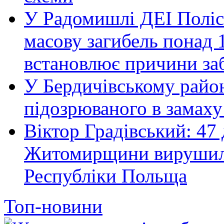
У Радомишлі ДЕІ Полісь
масову загибель понад 1
встановлює причини за
У Бердичівському район
підозрюваного в замаху
Віктор Градівський: 47 
Житомирщини вирушили 
Республіки Польща
Топ-новини