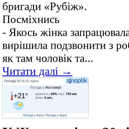
бригади «Рубіж».
Посміхнись
- Якось жінка запрацювалас
вирішила подзвонити з ро
як там чоловік та...
Читати далі →
Погода
08.08.26, вдень
Погода у
Житомирі
+21°
вологість:
69%
тиск:
743 мм
вітер:
5 м/с,
Погода у Києві
Погода у Керчі