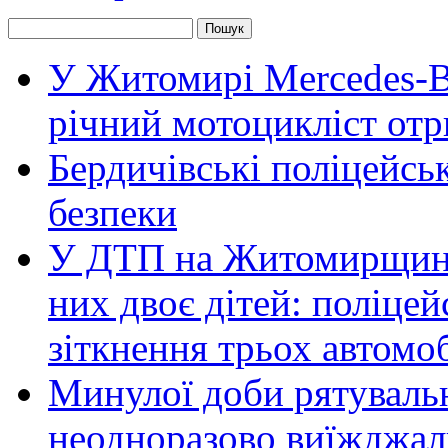
У Житомирі Mercedes-Be
річний мотоцикліст от
Бердичівські поліцейсь
безпеки
У ДТП на Житомирщині 
них двоє дітей: поліце
зіткнення трьох автомоб
Минулої доби рятувал
неодноразово виїжджал