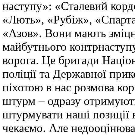
наступу»: «Сталевий корд
«Лють», «Рубіж», «Спарта
«Азов». Вони мають зміцн
майбутнього контрнаступу 
ворога. Це бригади Націон
поліції та Державної при
піхотою в нас розмова ко
штурм – одразу отримують
штурмувати наші позиції в
чекаємо. Але недооцінюва