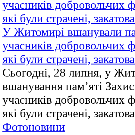
У Житомирі вшанували па
учасників добровольчих ф
які були страчені, закатов
Сьогодні, 28 липня, у Жи
вшанування пам’яті Захис
учасників добровольчих ф
які були страчені, закатов
Фотоновини