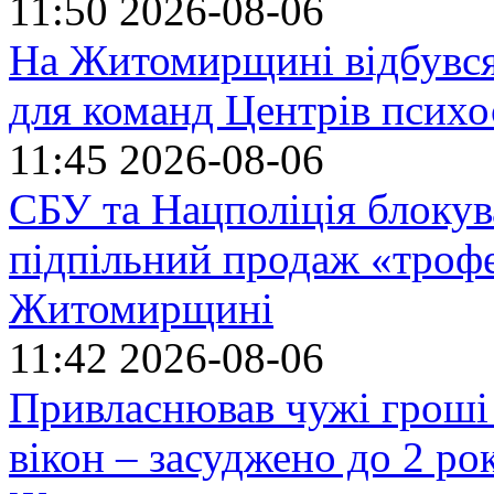
11:50
2026-08-06
На Житомирщині відбувся
для команд Центрів психо
11:45
2026-08-06
СБУ та Нацполіція блокув
підпільний продаж «троф
Житомирщині
11:42
2026-08-06
Привласнював чужі гроші
вікон – засуджено до 2 ро