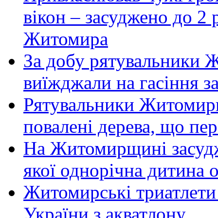
вікон – засуджено до 2 
Житомира
За добу рятувальники 
виїжджали на гасіння з
Рятувальники Житомирщ
повалені дерева, що пе
На Житомирщині засудже
якої однорічна дитина
Житомирські триатлети 
України з акватлону