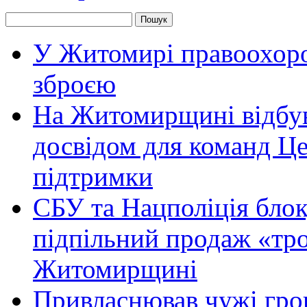
У Житомирі правоохоро
зброєю
На Житомирщині відбув
досвідом для команд Це
підтримки
СБУ та Нацполіція блок
підпільний продаж «тр
Житомирщині
Привласнював чужі гро