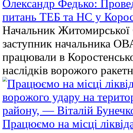
Олександр Федько: Проведе
питань ТЕБ та НС у Коро
Начальник Житомирської 
заступник начальника ОВ
працювали в Коростенськом
наслідків ворожого ракет
Працюємо на місці ліквіда