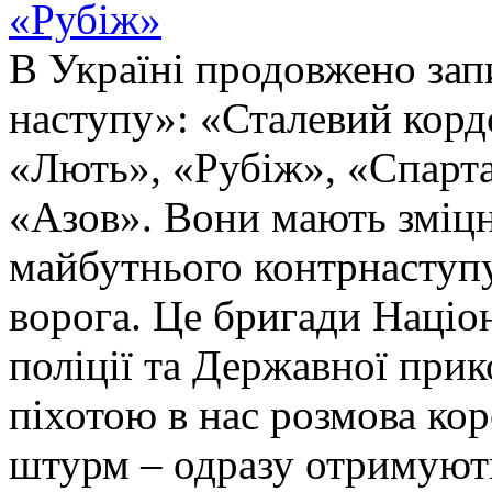
«Рубіж»
В Україні продовжено запи
наступу»: «Сталевий корд
«Лють», «Рубіж», «Спарта
«Азов». Вони мають зміцн
майбутнього контрнаступу 
ворога. Це бригади Націон
поліції та Державної при
піхотою в нас розмова ко
штурм – одразу отримують