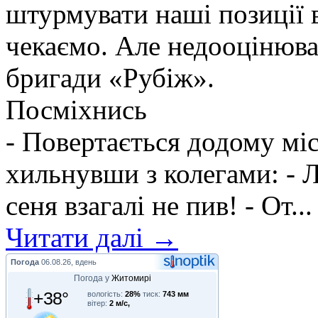
штурмувати наші позиції в
чекаємо. Але недооцінюва
бригади «Рубіж».
Посміхнись
- Повертається додому мі
хильнувши з колегами: - Л
сеня взагалі не пив! - От...
Читати далі →
Погода
06.08.26, вдень
Погода у
Житомирі
+38°
вологість:
28%
тиск:
743 мм
вітер:
2 м/с,