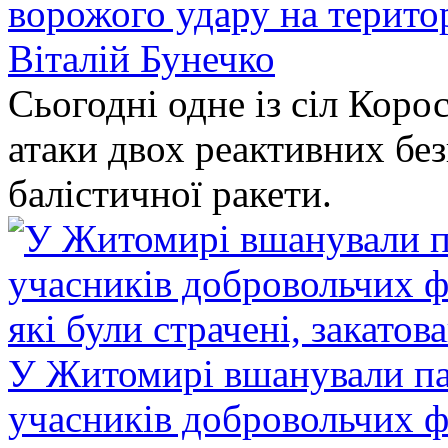
ворожого удару на терито
Віталій Бунечко
Сьогодні одне із сіл Коро
атаки двох реактивних без
балістичної ракети.
У Житомирі вшанували па
учасників добровольчих ф