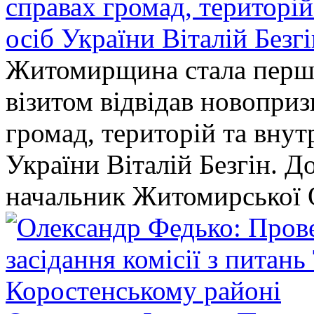
справах громад, територі
осіб України Віталій Безг
Житомирщина стала перши
візитом відвідав новопри
громад, територій та вну
України Віталій Безгін. Д
начальник Житомирської 