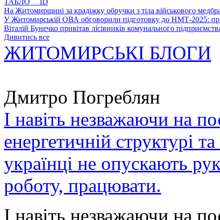
ТАБЛО ID
На Житомирщині за крадіжку обручки з тіла військового медбра
У Житомирській ОВА обговорили підготовку до НМТ-2025: пріо
Віталій Бунечко привітав лісівників комунального підприємс
Дивитись все
ЖИТОМИРСЬКІ БЛОГИ
Дмитро Погреблян
І навіть незважаючи на по
енергетичній структурі та
українці не опускають ру
роботу, працювати.
І навіть незважаючи на по