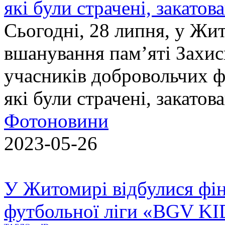
які були страчені, закатов
Сьогодні, 28 липня, у Жи
вшанування пам’яті Захис
учасників добровольчих ф
які були страчені, закатов
Фотоновини
2023-05-26
У Житомирі відбулися фін
футбольної ліги «BGV K