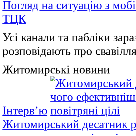
Погляд на ситуацію з моб
ТЦК
Усі канали та пабліки зара
розповідають про свавілля 
Житомирські новини
Інтерв’ю
Житомирський десатник ро