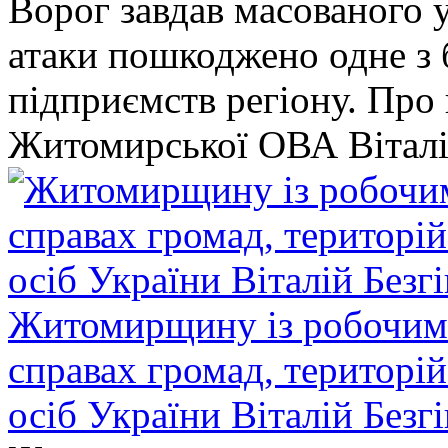
Ворог завдав масованого у
атаки пошкоджено одне 
підприємств регіону. Про
Житомирської ОВА Віталі
Житомирщину із робочим в
справах громад, територі
осіб України Віталій Безг