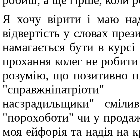
Я хочу вірити і маю над
відвертість у словах през
намагається бути в курсі
прохання колег не робити 
розумію, що позитивно пі
"справжніпатріот
насзрадильщики" сміл
"порохоботи" чи у продаж
моя ейфорія та надія на к