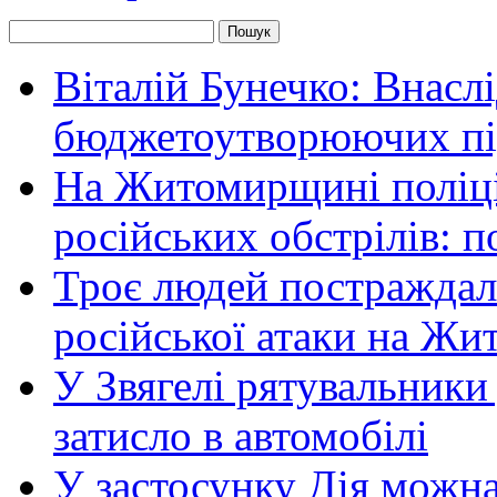
Віталій Бунечко: Внасл
бюджетоутворюючих пі
На Житомирщині поліці
російських обстрілів: 
Троє людей постраждали
російської атаки на Ж
У Звягелі рятувальники
затисло в автомобілі
У застосунку Дія можн