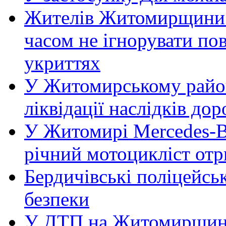
Жителів Житомирщини 
часом не ігнорувати пов
укриттях
У Житомирському район
ліквідації наслідків д
У Житомирі Mercedes-Be
річний мотоцикліст от
Бердичівські поліцейсь
безпеки
У ДТП на Житомирщині 