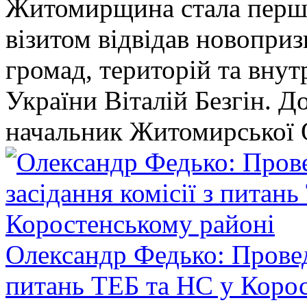
Житомирщина стала перши
візитом відвідав новопри
громад, територій та вну
України Віталій Безгін. Д
начальник Житомирської 
Олександр Федько: Проведе
питань ТЕБ та НС у Коро