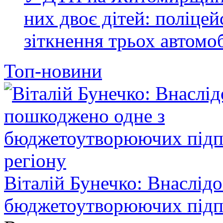
них двоє дітей: поліце
зіткнення трьох автомоб
Топ-новини
Віталій Бунечко: Внаслід
бюджетоутворюючих підп