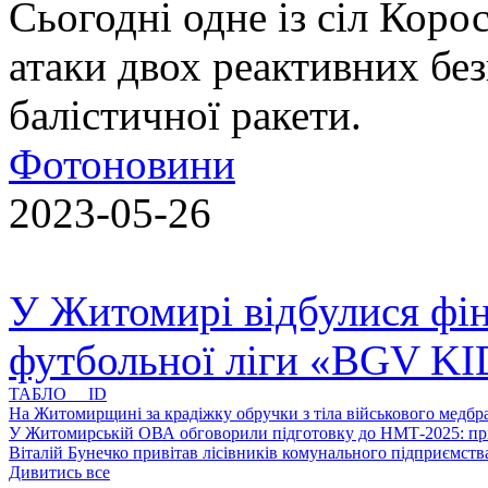
Сьогодні одне із сіл Коро
атаки двох реактивних без
балістичної ракети.
Фотоновини
2023-05-26
У Житомирі відбулися фін
футбольної ліги «BGV K
ТАБЛО ID
На Житомирщині за крадіжку обручки з тіла військового медбра
У Житомирській ОВА обговорили підготовку до НМТ-2025: пріо
Віталій Бунечко привітав лісівників комунального підприємс
Дивитись все