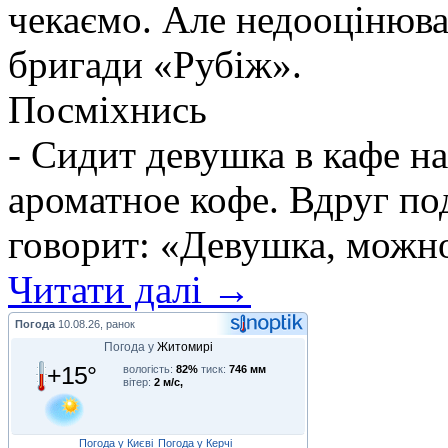
чекаємо. Але недооцінюва
бригади «Рубіж».
Посміхнись
- Сидит девушка в кафе н
ароматное кофе. Вдруг по
говорит: «Девушка, можно 
Читати далі →
Погода
10.08.26, ранок
Погода у
Житомирі
+15°
вологість:
82%
тиск:
746 мм
вітер:
2 м/с,
Погода у Києві
Погода у Керчі