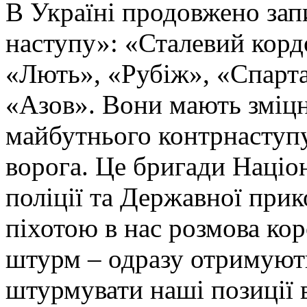
В Україні продовжено запи
наступу»: «Сталевий корд
«Лють», «Рубіж», «Спарта
«Азов». Вони мають зміцн
майбутнього контрнаступу 
ворога. Це бригади Націон
поліції та Державної при
піхотою в нас розмова ко
штурм – одразу отримують
штурмувати наші позиції в