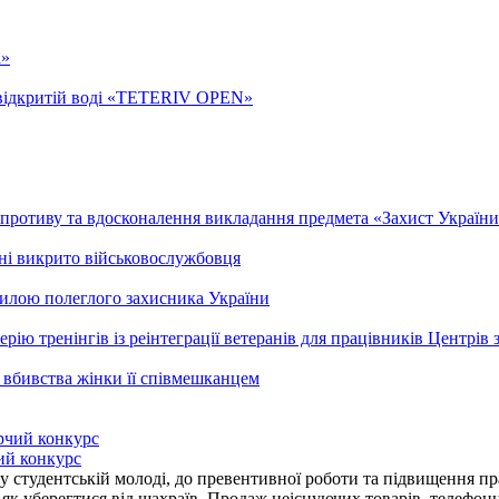
а»
а відкритій воді «TETERIV OPEN»
ротиву та вдосконалення викладання предмета «Захист України»
ні викрито військовослужбовця
гилою полеглого захисника України
рію тренінгів із реінтеграції ветеранів для працівників Центрів 
 вбивства жінки її співмешканцем
ий конкурс
 студентській молоді, до превентивної роботи та підвищення пра
, як уберегтися від шахраїв. Продаж неіснуючих товарів, телефо