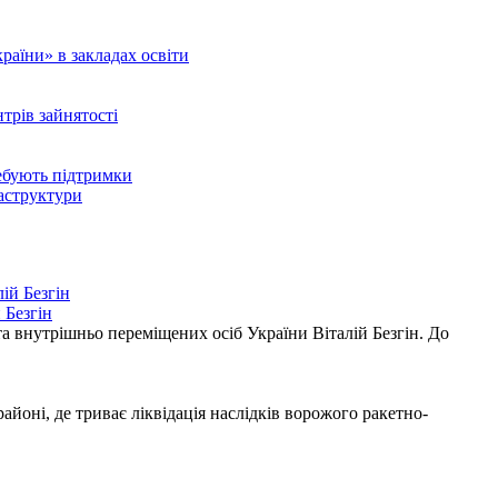
аїни» в закладах освіти
нтрів зайнятості
ребують підтримки
раструктури
 Безгін
а внутрішньо переміщених осіб України Віталій Безгін. До
ні, де триває ліквідація наслідків ворожого ракетно-