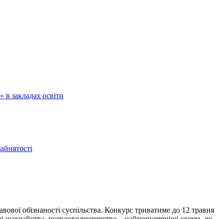
 в закладах освіти
зайнятості
вової обізнаності суспільства. Конкурс триватиме до 12 травня
нні шахрайства, псевдоволонтерство – найпопулярніші схеми, до