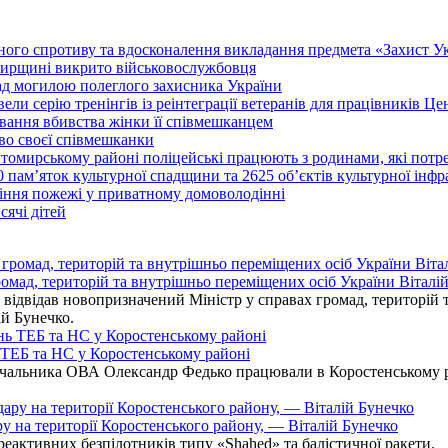
го спротиву та вдосконалення викладання предмета «Захист Укр
мирщині викрито військовослужбовця
над могилою полеглого захисника України
ли серію тренінгів із реінтеграції ветеранів для працівників Це
вання вбивства жінки її співмешканцем
во своєї співмешканки
итомирському районі поліцейські працюють з родинами, які пот
0 пам’яток культурної спадщини та 2625 об’єктів культурної інф
іння пожежі у приватному домоволодінні
ячі дітей
омад, територій та внутрішньо переміщених осіб України Віталій
ідвідав новопризначений Міністр у справах громад, територій т
ій Бунечко.
ь ТЕБ та НС у Коростенському районі
альника ОВА Олександр Федько працювали в Коростенському райо
ру на території Коростенського району, — Віталій Бунечко
 реактивних безпілотників типу «Shahed» та балістичної ракети.