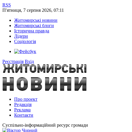
RSS
П'ятниця
,
7
серпня
2026
,
07:11
Житомирські новини
Житомирські блоги
Історична правда
Лідери
Соціологія
Реєстрація
Вхід
Про проект
Редакція
Реклама
Контакти
Суспільно-інформаційний ресурс громади