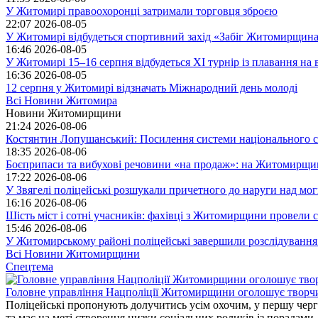
У Житомирі правоохоронці затримали торговця зброєю
22:07
2026-08-05
У Житомирі відбудеться спортивний захід «Забіг Житомирщин
16:46
2026-08-05
У Житомирі 15–16 серпня відбудеться XI турнір із плавання н
16:36
2026-08-05
12 серпня у Житомирі відзначать Міжнародний день молоді
Всі Новини Житомира
Новини Житомирщини
21:24
2026-08-06
Костянтин Лопушанський: Посилення системи національного сп
18:35
2026-08-06
Боєприпаси та вибухові речовини «на продаж»: на Житомирщи
17:22
2026-08-06
У Звягелі поліцейські розшукали причетного до наруги над мо
16:16
2026-08-06
Шість міст і сотні учасників: фахівці з Житомирщини провели се
15:46
2026-08-06
У Житомирському районі поліцейські завершили розслідування
Всі Новини Житомирщини
Спецтема
Головне управління Нацполіції Житомирщини оголошує творч
Поліцейські пропонують долучитись усім охочим, у першу чергу
та має на меті створення низки соціальних роликів із порадами