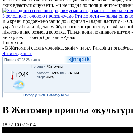
яких вдаються ошуканти. Чи не щодня до поліції Житомирщини 
З холодною головою продовжуємо йти до мети — звільнення вс
В Україні продовжено запис до 8 бригад «Гвардії наступу»: «С
українські сили під час майбутнього контрнаступу та звільненн
піхотою в нас розмова коротка. Тільки вони починають штурм –
не варто», — боєць бригади «Рубіж».
Посміхнись
- В Житомирі судять чоловіка, який у парку Гагаріна пограбував
Читати далі →
Погода
07.08.26, ранок
Погода у
Житомирі
+24°
вологість:
69%
тиск:
740 мм
вітер:
3 м/с,
Погода у Києві
Погода у Керчі
В Житомир пришла «культур
18:22 10.02.2014