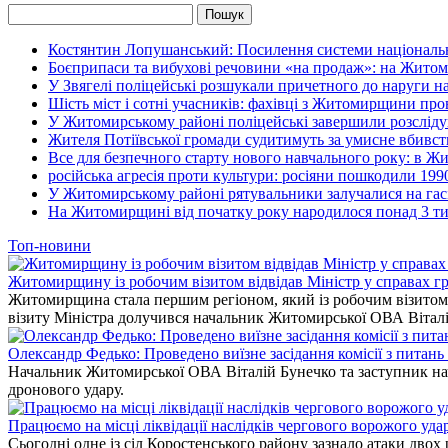
Костянтин Лопушанський: Посилення системи національно
Боєприпаси та вибухові речовини «на продаж»: на Жито
У Звягелі поліцейські розшукали причетного до наруги 
Шість міст і сотні учасників: фахівці з Житомирщини прове
У Житомирському районі поліцейські завершили розсліду
Жителя Потіївської громади судитимуть за умисне вбивст
Все для безпечного старту нового навчального року: в Ж
російська агресія проти культури: росіяни пошкодили 199
У Житомирському районі рятувальники залучалися на гас
На Житомирщині від початку року народилося понад 3 тис
Топ-новини
Житомирщину із робочим візитом відвідав Міністр у справах гр
Житомирщина стала першим регіоном, який із робочим візитом в
візиту Міністра долучився начальник Житомирської ОВА Вітал
Олександр Федько: Проведено виїзне засідання комісії з питан
Начальник Житомирської ОВА Віталій Бунечко та заступник нач
дронового удару.
Працюємо на місці ліквідації наслідків чергового ворожого уда
Сьогодні одне із сіл Коростенського району зазнало атаки двох