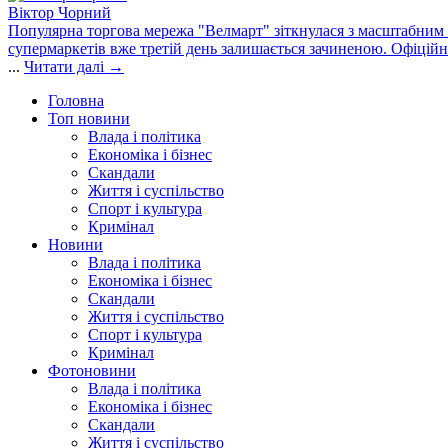
Віктор Чорний
Популярна торгова мережа "Велмарт" зіткнулася з масштабним зб
супермаркетів вже третій день залишається зачиненою. Офіцій
...
Читати далі →
Головна
Топ новини
Влада і політика
Економіка і бізнес
Скандали
Життя і суспільство
Спорт і культура
Кримінал
Новини
Влада і політика
Економіка і бізнес
Скандали
Життя і суспільство
Спорт і культура
Кримінал
Фотоновини
Влада і політика
Економіка і бізнес
Скандали
Життя і суспільство