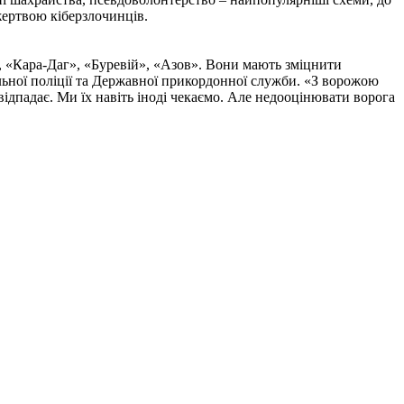
жертвою кіберзлочинців.
, «Кара-Даг», «Буревій», «Азов». Вони мають зміцнити
альної поліції та Державної прикордонної служби. «З ворожою
ідпадає. Ми їх навіть іноді чекаємо. Але недооцінювати ворога