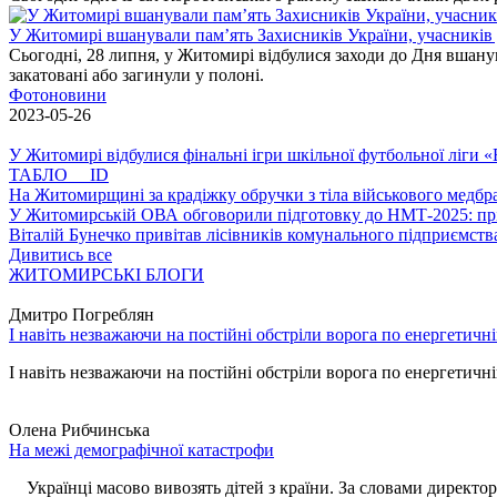
У Житомирі вшанували пам’ять Захисників України, учасників до
Сьогодні, 28 липня, у Житомирі відбулися заходи до Дня вшанув
закатовані або загинули у полоні.
Фотоновини
2023-05-26
У Житомирі відбулися фінальні ігри шкільної футбольної ліги
ТАБЛО ID
На Житомирщині за крадіжку обручки з тіла військового медбра
У Житомирській ОВА обговорили підготовку до НМТ-2025: пріо
Віталій Бунечко привітав лісівників комунального підприємс
Дивитись все
ЖИТОМИРСЬКІ БЛОГИ
Дмитро Погреблян
І навіть незважаючи на постійні обстріли ворога по енергетичн
І навіть незважаючи на постійні обстріли ворога по енергетичній
Олена Рибчинська
На межі демографічної катастрофи
Українці масово вивозять дітей з країни. За словами директора 