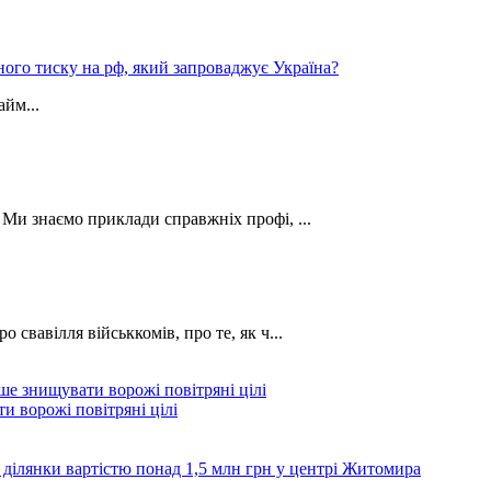
ного тиску на рф, який запроваджує Україна?
йм...
. Ми знаємо приклади справжніх профі, ...
о свавілля військкомів, про те, як ч...
и ворожі повітряні цілі
 ділянки вартістю понад 1,5 млн грн у центрі Житомира