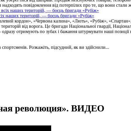
надходять повідомлення від потерпілих про те, що вони стали 
іх наших територій, — боєць бригади «Рубіж»
талевий кордон», «Червона калина», «Лють», «Рубіж», «Спартан»
і територій від ворога. Це бригади Національної гвардії, Націон
 одразу отримують по зубах і бажання штурмувати наші позиції в
 спортсменів. Розкажіть, підсудний, як ви здійснили...
ная революция». ВИДЕО