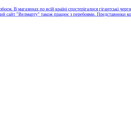
оєм. В магазинах по всій країні спостерігалися гігантські черг
ний сайт "Велмарту" також працює з перебоями. Представники ко