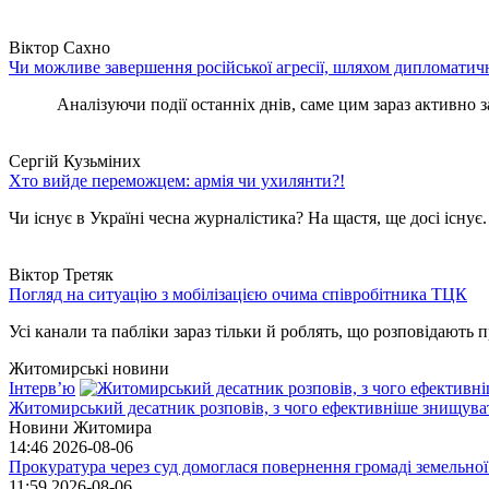
Віктор Сахно
Чи можливе завершення російської агресії, шляхом дипломатич
Аналізуючи події останніх днів, саме цим зараз активно за
Сергій Кузьміних
Хто вийде переможцем: армія чи ухилянти?!
Чи існує в Україні чесна журналістика? На щастя, ще досі існує
Віктор Третяк
Погляд на ситуацію з мобілізацією очима співробітника ТЦК
Усі канали та пабліки зараз тільки й роблять, що розповідають пр
Житомирські новини
Інтерв’ю
Житомирський десатник розповів, з чого ефективніше знищуват
Новини Житомира
14:46
2026-08-06
Прокуратура через суд домоглася повернення громаді земельної
11:59
2026-08-06