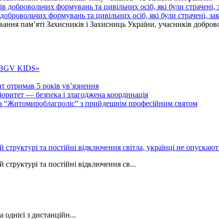
бровольчих формувань та цивільних осіб, які були страчені, зак
ання пам’яті Захисників і Захисниць України, учасників добровол
 «BGV KIDS»
т отримав 5 років ув’язнення
ритет — безпека і злагоджена координація
тва “Житомироблагроліс” з прийдешнім професійним святом
ій структурі та постійні відключення світла, українці не опуска
 структурі та постійні відключення св...
однієї з дистанційн...