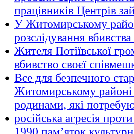
працівників Центрів за
У Житомирському район
розслідування вбивства
Жителя Потіївської гро
вбивство своєї співмеш
Все для безпечного стар
Житомирському районі 
родинами, які потребу
російська агресія прот
1990 пам’яток культурн