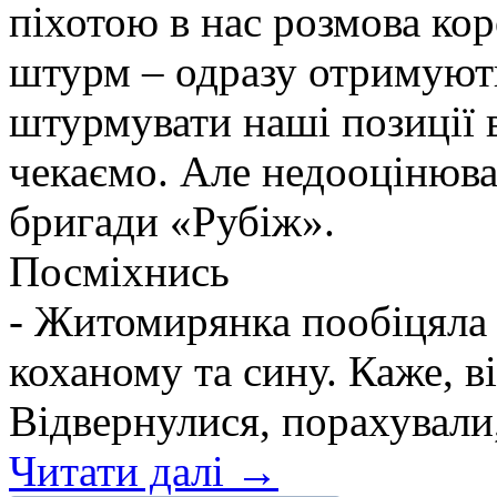
піхотою в нас розмова ко
штурм – одразу отримують
штурмувати наші позиції в
чекаємо. Але недооцінюва
бригади «Рубіж».
Посміхнись
- Житомирянка пообіцяла
коханому та сину. Каже, ві
Відвернулися, порахували,
Читати далі →