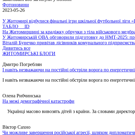
Фотоновини
2023-05-26
У Житомирі відбулися фінальні ігри шкільної футбольної ліги
ТАБЛО ID
На Житомирщині за крадіжку обручки з тіла військового медбра
У Житомирській ОВА обговорили підготовку до НМТ-2025: пріо
Віталій Бунечко привітав лісівників комунального підприємс
Дивитись все
ЖИТОМИРСЬКІ БЛОГИ
Дмитро Погреблян
І навіть незважаючи на постійні обстріли ворога по енергетичн
І навіть незважаючи на постійні обстріли ворога по енергетичній
Олена Рибчинська
На межі демографічної катастрофи
Українці масово вивозять дітей з країни. За словами директора 
Віктор Сахно
Чи можливе завершення російської агресії, шляхом дипломатич