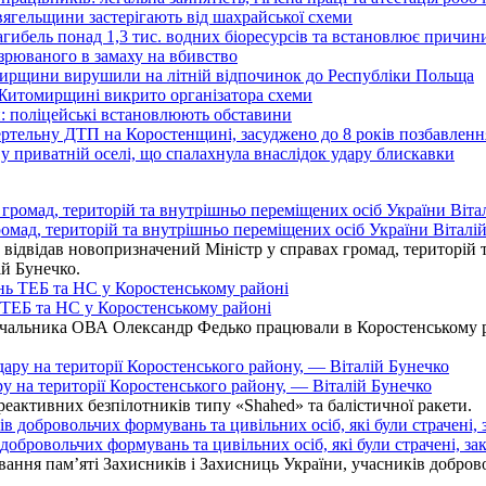
вягельщини застерігають від шахрайської схеми
агибель понад 1,3 тис. водних біоресурсів та встановлює причи
озрюваного в замаху на вбивство
омирщини вирушили на літній відпочинок до Республіки Польща
 Житомирщині викрито організатора схеми
: поліцейські встановлюють обставини
ертельну ДТП на Коростенщині, засуджено до 8 років позбавленн
 приватній оселі, що спалахнула внаслідок удару блискавки
омад, територій та внутрішньо переміщених осіб України Віталій
ідвідав новопризначений Міністр у справах громад, територій т
ій Бунечко.
ь ТЕБ та НС у Коростенському районі
альника ОВА Олександр Федько працювали в Коростенському райо
ру на території Коростенського району, — Віталій Бунечко
 реактивних безпілотників типу «Shahed» та балістичної ракети.
бровольчих формувань та цивільних осіб, які були страчені, зак
ання пам’яті Захисників і Захисниць України, учасників добровол