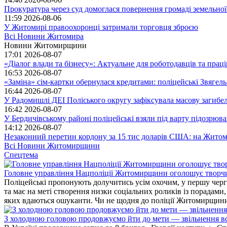
Прокуратура через суд домоглася повернення громаді земельної
11:59
2026-08-06
У Житомирі правоохоронці затримали торговця зброєю
Всі Новини Житомира
Новини Житомирщини
17:01
2026-08-07
«Діалог влади та бізнесу»: Актуальне для роботодавців та праців
16:53
2026-08-07
«Заміна» сім-картки обернулася кредитами: поліцейські Звягел
16:44
2026-08-07
У Радомишлі ДЕІ Поліського округу зафіксувала масову загибел
16:42
2026-08-07
У Бердичівському районі поліцейські взяли під варту підозрюва
14:12
2026-08-07
Незаконний перетин кордону за 15 тис доларів США: на Житом
Всі Новини Житомирщини
Спецтема
Головне управління Нацполіції Житомирщини оголошує творч
Поліцейські пропонують долучитись усім охочим, у першу чергу
та має на меті створення низки соціальних роликів із порадами
яких вдаються ошуканти. Чи не щодня до поліції Житомирщини 
З холодною головою продовжуємо йти до мети — звільнення вс