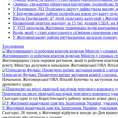
«Заміна» сім-картки обернулася кредитами: поліцейські З
У Радомишлі ДЕІ Поліського округу зафіксувала масову з
У Бердичівському районі поліцейські взяли під варту під
Віктор Градівський: 47 дітей пільгових категорій з Жит
Незаконний перетин кордону за 15 тис доларів США: на
У ДТП неподалік Житомира травмовано водія вантажівки
Водія, який у стані алкогольного сп'яніння спричинив см
У Житомирському районі рятувальники загасили пожежу у
Топ-новини
Житомирщину із робочим візитом відвідав Міністр у справах гр
Житомирщина стала першим регіоном, який із робочим візитом в
візиту Міністра долучився начальник Житомирської ОВА Вітал
Олександр Федько: Проведено виїзне засідання комісії з питан
Начальник Житомирської ОВА Віталій Бунечко та заступник нач
дронового удару.
Працюємо на місці ліквідації наслідків чергового ворожого уда
Сьогодні одне із сіл Коростенського району зазнало атаки двох
У Житомирі вшанували пам’ять Захисників України, учасників до
Сьогодні, 28 липня, у Житомирі відбулися заходи до Дня вшанув
закатовані або загинули у полоні.