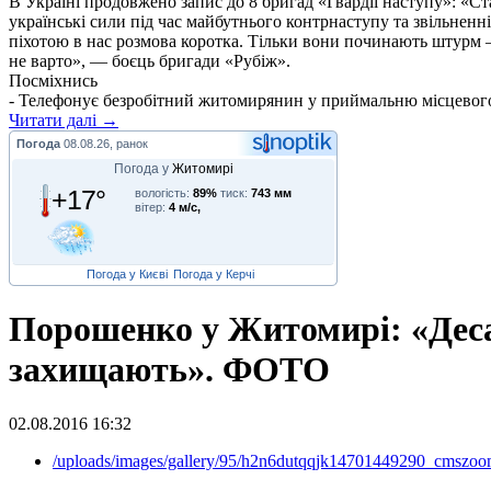
В Україні продовжено запис до 8 бригад «Гвардії наступу»: «С
українські сили під час майбутнього контрнаступу та звільненн
піхотою в нас розмова коротка. Тільки вони починають штурм –
не варто», — боєць бригади «Рубіж».
Посміхнись
- Телефонує безробітний житомирянин у приймальню місцевого
Читати далі →
Погода
08.08.26, ранок
Погода у
Житомирі
+17°
вологість:
89%
тиск:
743 мм
вітер:
4 м/с,
Погода у Києві
Погода у Керчі
Порошенко у Житомирі: «Деса
захищають». ФОТО
02.08.2016 16:32
/uploads/images/gallery/95/h2n6dutqqjk14701449290_cmszoo