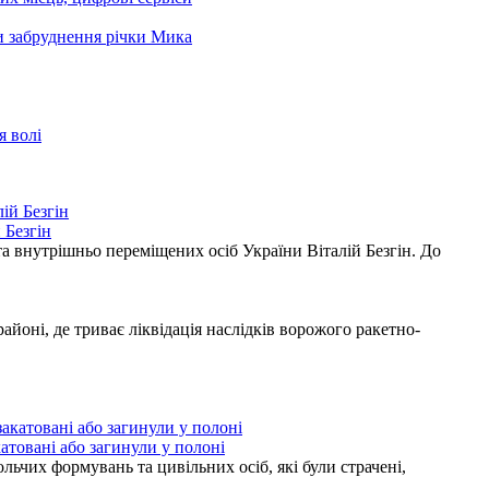
ни забруднення річки Мика
я волі
 Безгін
а внутрішньо переміщених осіб України Віталій Безгін. До
ні, де триває ліквідація наслідків ворожого ракетно-
атовані або загинули у полоні
ьчих формувань та цивільних осіб, які були страчені,