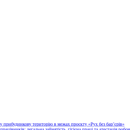
у прибудинкову територію в межах проєкту «Рух без бар’єрів»
працівників: легальна зайнятість, гігієна праці та атестація робо