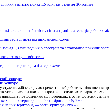
 ділянки вартістю понад 1,5 млн грн у центрі Житомира
ників: легальна зайнятість, гігієна праці та атестація робочих мі
ьщини застерігають від шахрайської схеми
ь понад 1,3 тис. водних біоресурсів та встановлює причини заб
ного в замаху на вбивство
ирщині викрито організатора схеми
ий конкурс
 студентській молоді, до превентивної роботи та підвищення пра
, як уберегтися від шахраїв. Продаж неіснуючих товарів, телефо
надходять повідомлення від потерпілих про те, що вони стали 
іх наших територій, — боєць бригади «Рубіж»