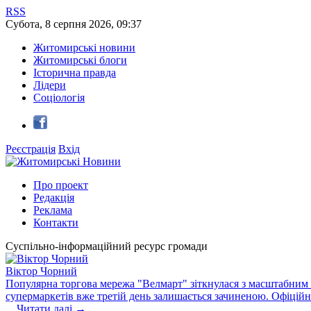
RSS
Субота
,
8
серпня
2026
,
09:37
Житомирські новини
Житомирські блоги
Історична правда
Лідери
Соціологія
Реєстрація
Вхід
Про проект
Редакція
Реклама
Контакти
Суспільно-інформаційний ресурс громади
Віктор Чорний
Популярна торгова мережа "Велмарт" зіткнулася з масштабним зб
супермаркетів вже третій день залишається зачиненою. Офіцій
...
Читати далі →