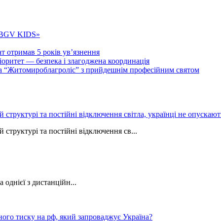
 «BGV KIDS»
т отримав 5 років ув’язнення
ритет — безпека і злагоджена координація
тва “Житомироблагроліс” з прийдешнім професійним святом
ій структурі та постійні відключення світла, українці не опуска
 структурі та постійні відключення св...
однієї з дистанційн...
ного тиску на рф, який запроваджує Україна?