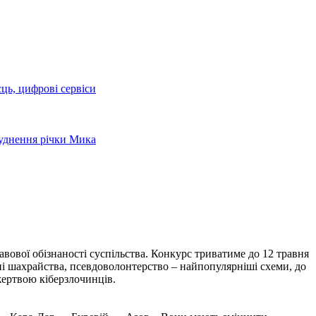
сць, цифрові сервіси
руднення річки Мика
вової обізнаності суспільства. Конкурс триватиме до 12 травня
нні шахрайства, псевдоволонтерство – найпопулярніші схеми, до
жертвою кіберзлочинців.