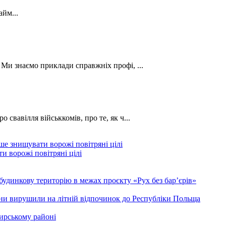
йм...
. Ми знаємо приклади справжніх профі, ...
о свавілля військкомів, про те, як ч...
и ворожі повітряні цілі
будинкову територію в межах проєкту «Рух без бар’єрів»
ини вирушили на літній відпочинок до Республіки Польща
ирському районі