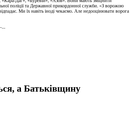
, «Кара-Даг», «Буревій», «Азов». Вони мають зміцнити
альної поліції та Державної прикордонної служби. «З ворожою
ідпадає. Ми їх навіть іноді чекаємо. Але недооцінювати ворога
...
ся, а Батьківщину