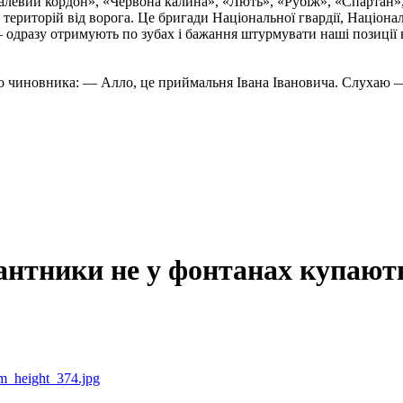
талевий кордон», «Червона калина», «Лють», «Рубіж», «Спартан»
і територій від ворога. Це бригади Національної гвардії, Націон
 одразу отримують по зубах і бажання штурмувати наші позиції в
 чиновника: — Алло, це приймальня Івана Івановича. Слухаю —
нтники не у фонтанах купають
m_height_374.jpg