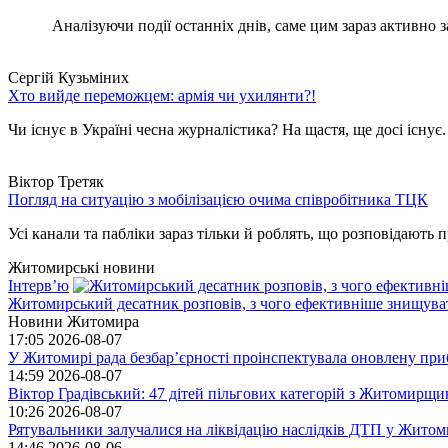
Аналізуючи події останніх днів, саме цим зараз активно за
Сергій Кузьміних
Хто вийде переможцем: армія чи ухилянти?!
Чи існує в Україні чесна журналістика? На щастя, ще досі існує
Віктор Третяк
Погляд на ситуацію з мобілізацією очима співробітника ТЦК
Усі канали та пабліки зараз тільки й роблять, що розповідають пр
Житомирські новини
Інтерв’ю
Житомирський десатник розповів, з чого ефективніше знищуват
Новини Житомира
17:05
2026-08-07
У Житомирі рада безбар’єрності проінспектувала оновлену при
14:59
2026-08-07
Віктор Градівський: 47 дітей пільгових категорій з Житомирщ
10:26
2026-08-07
Рятувальники залучалися на ліквідацію наслідків ДТП у Житом
14:46
2026-08-06