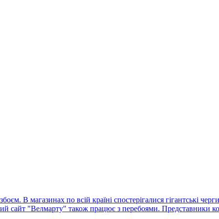
оєм. В магазинах по всій країні спостерігалися гігантські черг
ний сайт "Велмарту" також працює з перебоями. Представники ко