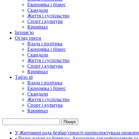
Економіка і бізнес
Скандали
Життя і суспільство
Спорт і культура
Кримінал
Інтерв’ю
Огляд преси
Влада і політика
Економіка і бізнес
Скандали
Життя і суспільство
Спорт і культура
Кримінал
Табло id
Влада і політика
Економіка і бізнес
Скандали
Життя і суспільство
Спорт і культура
Кримінал
У Житомирі рада безбар’єрності проінспектувала оновлен
«Діалог влади та бізнесу»: Актуальне для роботодавців та 