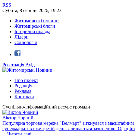
RSS
Субота
,
8
серпня
2026
,
19:23
Житомирські новини
Житомирські блоги
Історична правда
Лідери
Соціологія
Реєстрація
Вхід
Про проект
Редакція
Реклама
Контакти
Суспільно-інформаційний ресурс громади
Віктор Чорний
Популярна торгова мережа "Велмарт" зіткнулася з масштабним зб
супермаркетів вже третій день залишається зачиненою. Офіцій
...
Читати далі →