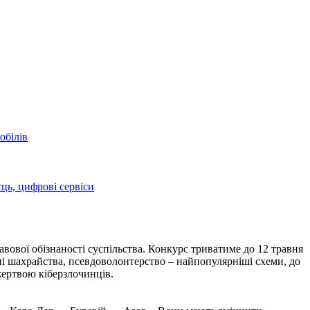
обілів
сць, цифрові сервіси
вової обізнаності суспільства. Конкурс триватиме до 12 травня
нні шахрайства, псевдоволонтерство – найпопулярніші схеми, до
жертвою кіберзлочинців.