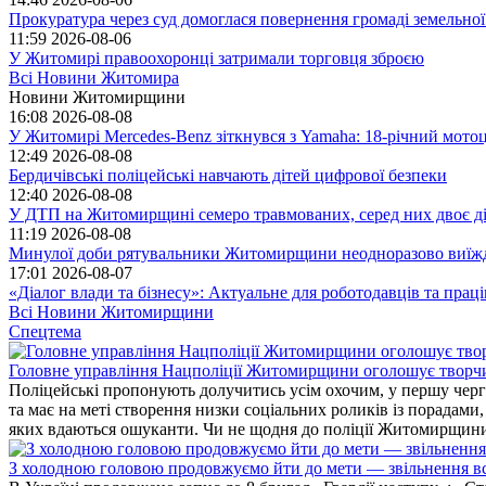
Прокуратура через суд домоглася повернення громаді земельної
11:59
2026-08-06
У Житомирі правоохоронці затримали торговця зброєю
Всі Новини Житомира
Новини Житомирщини
16:08
2026-08-08
У Житомирі Mercedes-Benz зіткнувся з Yamaha: 18-річний мото
12:49
2026-08-08
Бердичівські поліцейські навчають дітей цифрової безпеки
12:40
2026-08-08
У ДТП на Житомирщині семеро травмованих, серед них двоє діт
11:19
2026-08-08
Минулої доби рятувальники Житомирщини неодноразово виїждж
17:01
2026-08-07
«Діалог влади та бізнесу»: Актуальне для роботодавців та праців
Всі Новини Житомирщини
Спецтема
Головне управління Нацполіції Житомирщини оголошує творч
Поліцейські пропонують долучитись усім охочим, у першу чергу
та має на меті створення низки соціальних роликів із порадами
яких вдаються ошуканти. Чи не щодня до поліції Житомирщини 
З холодною головою продовжуємо йти до мети — звільнення вс