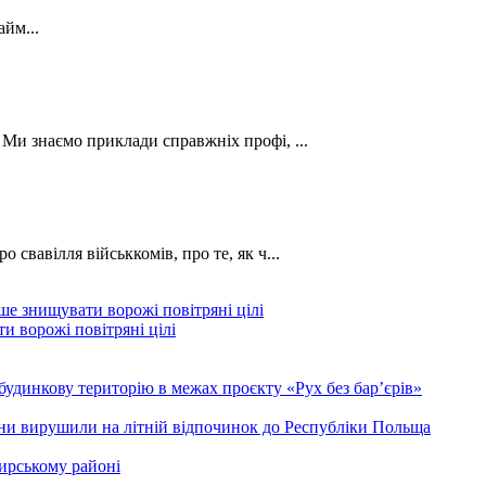
йм...
. Ми знаємо приклади справжніх профі, ...
о свавілля військкомів, про те, як ч...
и ворожі повітряні цілі
будинкову територію в межах проєкту «Рух без бар’єрів»
ини вирушили на літній відпочинок до Республіки Польща
ирському районі