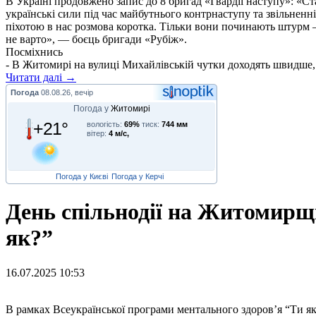
В Україні продовжено запис до 8 бригад «Гвардії наступу»: «С
українські сили під час майбутнього контрнаступу та звільненн
піхотою в нас розмова коротка. Тільки вони починають штурм –
не варто», — боєць бригади «Рубіж».
Посміхнись
- В Житомирі на вулиці Михайлівській чутки доходять швидше,
Читати далі →
Погода
08.08.26, вечір
Погода у
Житомирі
+21°
вологість:
69%
тиск:
744 мм
вітер:
4 м/с,
Погода у Києві
Погода у Керчі
День спільнодії на Житомирщ
як?”
16.07.2025 10:53
В
рамках Всеукраїнської програми ментального здоровʼя “Ти як