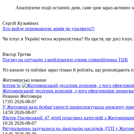
Аналізуючи події останніх днів, саме цим зараз активно за
Сергій Кузьміних
Хто вийде переможцем: армія чи ухилянти?!
Чи існує в Україні чесна журналістика? На щастя, ще досі існує
Віктор Третяк
Погляд на ситуацію з мобілізацією очима співробітника ТЦК
Усі канали та пабліки зараз тільки й роблять, що розповідають пр
Житомирські новини
Інтерв’ю
Житомирський десатник розповів, з чого ефективніше знищуват
Новини Житомира
17:05
2026-08-07
У Житомирі рада безбар’єрності проінспектувала оновлену при
14:59
2026-08-07
Віктор Градівський: 47 дітей пільгових категорій з Житомирщ
10:26
2026-08-07
Рятувальники залучалися на ліквідацію наслідків ДТП у Житом
14:46
2026-08-06