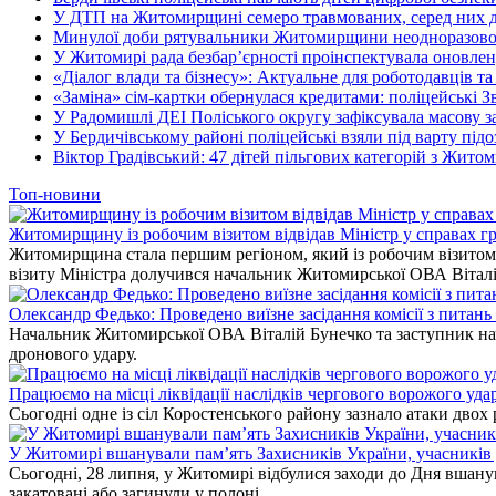
У ДТП на Житомирщині семеро травмованих, серед них дв
Минулої доби рятувальники Житомирщини неодноразово в
У Житомирі рада безбар’єрності проінспектувала оновлен
«Діалог влади та бізнесу»: Актуальне для роботодавців та 
«Заміна» сім-картки обернулася кредитами: поліцейські З
У Радомишлі ДЕІ Поліського округу зафіксувала масову з
У Бердичівському районі поліцейські взяли під варту під
Віктор Градівський: 47 дітей пільгових категорій з Жит
Топ-новини
Житомирщину із робочим візитом відвідав Міністр у справах гр
Житомирщина стала першим регіоном, який із робочим візитом в
візиту Міністра долучився начальник Житомирської ОВА Вітал
Олександр Федько: Проведено виїзне засідання комісії з питан
Начальник Житомирської ОВА Віталій Бунечко та заступник нач
дронового удару.
Працюємо на місці ліквідації наслідків чергового ворожого уда
Сьогодні одне із сіл Коростенського району зазнало атаки двох
У Житомирі вшанували пам’ять Захисників України, учасників до
Сьогодні, 28 липня, у Житомирі відбулися заходи до Дня вшанув
закатовані або загинули у полоні.