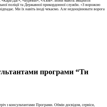
, «Кара-Даг», «Буревій», «Азов». Вони мають зміцнити
альної поліції та Державної прикордонної служби. «З ворожою
ідпадає. Ми їх навіть іноді чекаємо. Але недооцінювати ворога
сультантами програми “Ти
річ з консультантами Програми. Обмін досвідом, сервіси,