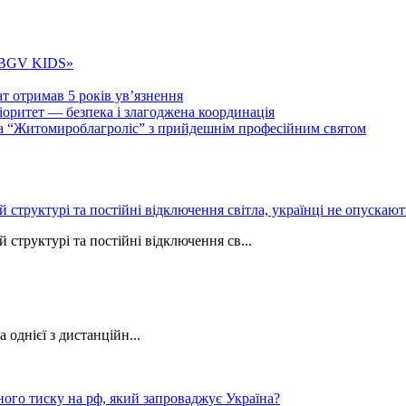
 «BGV KIDS»
т отримав 5 років ув’язнення
ритет — безпека і злагоджена координація
тва “Житомироблагроліс” з прийдешнім професійним святом
ій структурі та постійні відключення світла, українці не опуска
 структурі та постійні відключення св...
однієї з дистанційн...
ного тиску на рф, який запроваджує Україна?