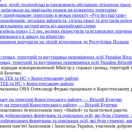
оє дітей: поліцейські встановлюють обставини зіткнення трьох 
иїжджали на ліквідацію пожеж на відкритих територіях
у прибудинкову територію в межах проєкту «Рух без бар’єрів»
працівників: легальна зайнятість, гігієна праці та атестація робо
вягельщини застерігають від шахрайської схеми
агибель понад 1,3 тис. водних біоресурсів та встановлює причи
озрюваного в замаху на вбивство
омирщини вирушили на літній відпочинок до Республіки Польща
омад, територій та внутрішньо переміщених осіб України Віталій
ідвідав новопризначений Міністр у справах громад, територій т
ій Бунечко.
ь ТЕБ та НС у Коростенському районі
альника ОВА Олександр Федько працювали в Коростенському райо
ру на території Коростенського району, — Віталій Бунечко
 реактивних безпілотників типу «Shahed» та балістичної ракети.
бровольчих формувань та цивільних осіб, які були страчені, зак
ання пам’яті Захисників і Захисниць України, учасників добровол