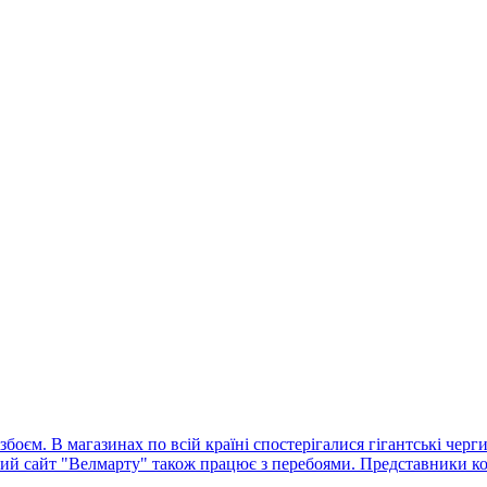
оєм. В магазинах по всій країні спостерігалися гігантські черг
ний сайт "Велмарту" також працює з перебоями. Представники ко