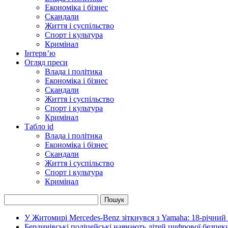
Економіка і бізнес
Скандали
Життя і суспільство
Спорт і культура
Кримінал
Інтерв’ю
Огляд преси
Влада і політика
Економіка і бізнес
Скандали
Життя і суспільство
Спорт і культура
Кримінал
Табло id
Влада і політика
Економіка і бізнес
Скандали
Життя і суспільство
Спорт і культура
Кримінал
У Житомирі Mercedes-Benz зіткнувся з Yamaha: 18-річний
Бердичівські поліцейські навчають дітей цифрової безпек