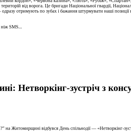
талевий кордон», «Червона калина», «Лють», «Рубіж», «Спартан»
і територій від ворога. Це бригади Національної гвардії, Націон
 одразу отримують по зубах і бажання штурмувати наші позиції в
 ніж SMS...
ині: Нетворкінг-зустріч з кон
?” на Житомирщині відбувся День спільнодії — «Нетворкінг-зуст