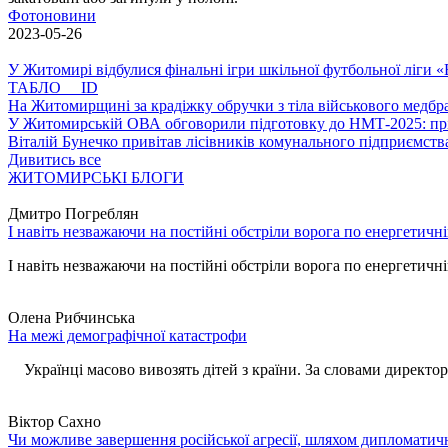
Фотоновини
2023-05-26
У Житомирі відбулися фінальні ігри шкільної футбольної ліги
ТАБЛО ID
На Житомирщині за крадіжку обручки з тіла військового медбра
У Житомирській ОВА обговорили підготовку до НМТ-2025: пріо
Віталій Бунечко привітав лісівників комунального підприємс
Дивитись все
ЖИТОМИРСЬКІ БЛОГИ
Дмитро Погреблян
І навіть незважаючи на постійні обстріли ворога по енергетичн
І навіть незважаючи на постійні обстріли ворога по енергетичній
Олена Рибчинська
На межі демографічної катастрофи
Українці масово вивозять дітей з країни. За словами директора 
Віктор Сахно
Чи можливе завершення російської агресії, шляхом дипломатич