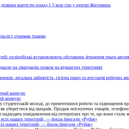
 ділянки вартістю понад 1,5 млн грн у центрі Житомира
цикліст отримав травми
ей: поліцейські встановлюють обставини зіткнення трьох автом
али на ліквідацію пожеж на відкритих територіях
ників: легальна зайнятість, гігієна праці та атестація робочих мі
ий конкурс
 студентській молоді, до превентивної роботи та підвищення пра
, як уберегтися від шахраїв. Продаж неіснуючих товарів, телефо
надходять повідомлення від потерпілих про те, що вони стали 
іх наших територій, — боєць бригади «Рубіж»