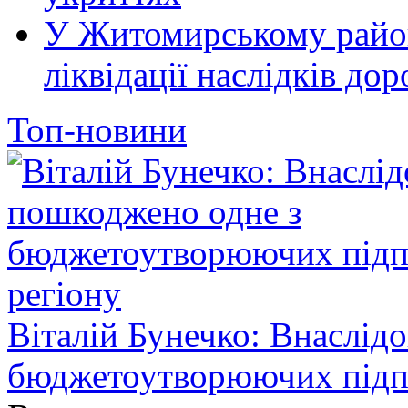
У Житомирському район
ліквідації наслідків д
Топ-новини
Віталій Бунечко: Внаслід
бюджетоутворюючих підп