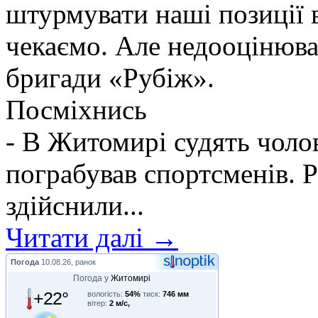
штурмувати наші позиції в
чекаємо. Але недооцінюва
бригади «Рубіж».
Посміхнись
- В Житомирі судять чолов
пограбував спортсменів. Р
здійснили...
Читати далі →
Погода
10.08.26, ранок
Погода у
Житомирі
+22°
вологість:
54%
тиск:
746 мм
вітер:
2 м/с,