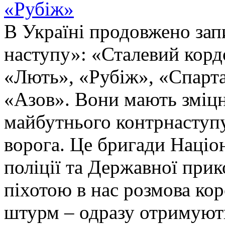
«Рубіж»
В Україні продовжено запи
наступу»: «Сталевий корд
«Лють», «Рубіж», «Спарта
«Азов». Вони мають зміцн
майбутнього контрнаступу 
ворога. Це бригади Націон
поліції та Державної при
піхотою в нас розмова ко
штурм – одразу отримують