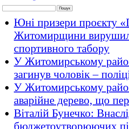
Юні призери проєкту «П
Житомирщини вирушили
спортивного табору
У Житомирському район
загинув чоловік – полі
У Житомирському район
аварійне дерево, що пе
Віталій Бунечко: Внасл
бюджетоутворюючих пі