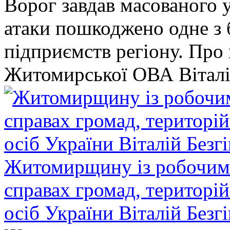
Ворог завдав масованого у
атаки пошкоджено одне 
підприємств регіону. Про
Житомирської ОВА Віталі
Житомирщину із робочим в
справах громад, територі
осіб України Віталій Безг