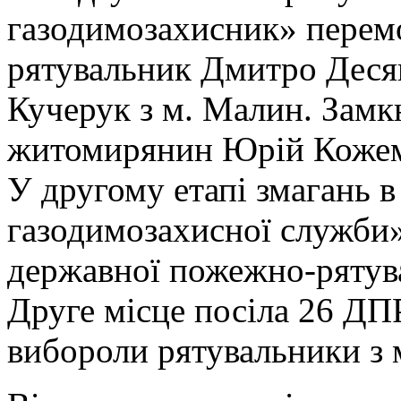
газодимозахисник» перемо
рятувальник Дмитро Десяк
Кучерук з м. Малин. Замк
житомирянин Юрій Кожем
У другому етапі змагань в
газодимозахисної служби»
державної пожежно-рятув
Друге місце посіла 26 ДП
вибороли рятувальники з 