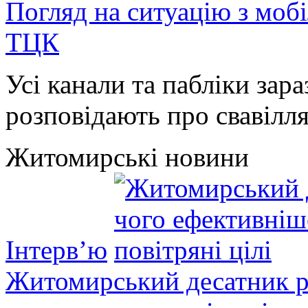
Погляд на ситуацію з моб
ТЦК
Усі канали та пабліки зара
розповідають про свавілля 
Житомирські новини
Інтерв’ю
Житомирський десатник ро