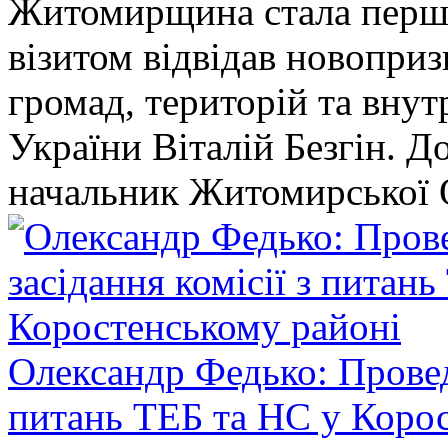
Житомирщина стала перши
візитом відвідав новопри
громад, територій та вну
України Віталій Безгін. Д
начальник Житомирської 
Олександр Федько: Проведе
питань ТЕБ та НС у Коро