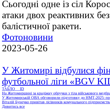
Сьогодні одне із сіл Коро
атаки двох реактивних без
балістичної ракети.
Фотоновини
2023-05-26
У Житомирі відбулися фін
футбольної ліги «BGV K
ТАБЛО ID
На Житомирщині за крадіжку обручки з тіла військового медбра
У Житомирській ОВА обговорили підготовку до НМТ-2025: пріо
Віталій Бунечко привітав лісівників комунального підприємс
Дивитись все