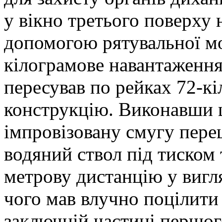
у вікно третього поверху н
допомогою рятувальної мот
кілограмове навантаження
пересував по рейках 72-к
конструкцію. Виконавши ц
імпровізовану смугу переш
водяний ствол під тиском 
метрову дистанцію у вигля
чого мав влучно поцілити
заключній частині першог