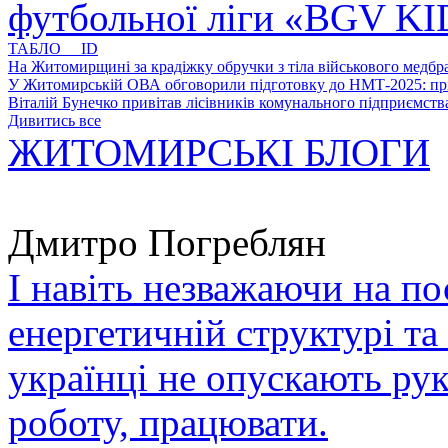
футбольної ліги «BGV K
ТАБЛО ID
На Житомирщині за крадіжку обручки з тіла військового медбра
У Житомирській ОВА обговорили підготовку до НМТ-2025: пріо
Віталій Бунечко привітав лісівників комунального підприємс
Дивитись все
ЖИТОМИРСЬКІ БЛОГИ
Дмитро Погреблян
І навіть незважаючи на по
енергетичній структурі та
українці не опускають ру
роботу, працювати.