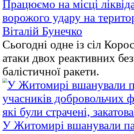
Працюємо на місці ліквіда
ворожого удару на терито
Віталій Бунечко
Сьогодні одне із сіл Коро
атаки двох реактивних без
балістичної ракети.
У Житомирі вшанували па