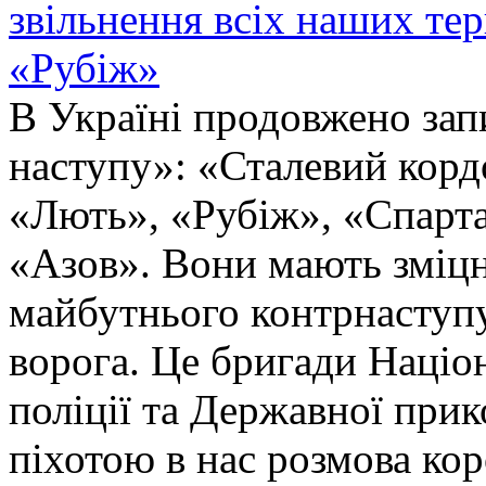
звільнення всіх наших те
«Рубіж»
В Україні продовжено запи
наступу»: «Сталевий корд
«Лють», «Рубіж», «Спарта
«Азов». Вони мають зміцн
майбутнього контрнаступу 
ворога. Це бригади Націон
поліції та Державної при
піхотою в нас розмова ко