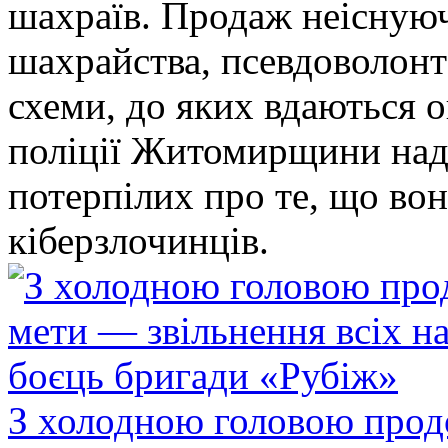
шахраїв. Продаж неіснуюч
шахрайства, псевдоволонт
схеми, до яких вдаються 
поліції Житомирщини над
потерпілих про те, що во
кіберзлочинців.
З холодною головою прод