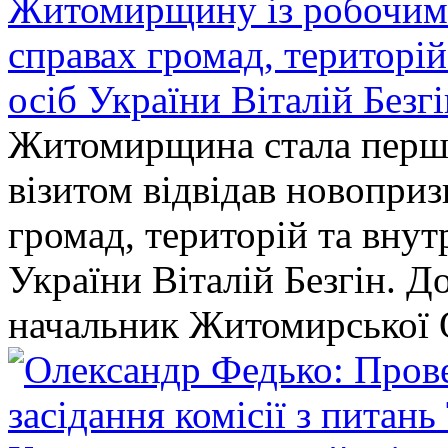
Житомирщину із робочим в
справах громад, територі
осіб України Віталій Безг
Житомирщина стала перши
візитом відвідав новопри
громад, територій та вну
України Віталій Безгін. Д
начальник Житомирської 