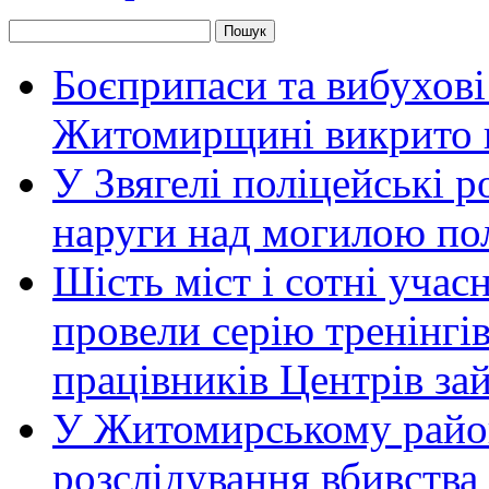
Боєприпаси та вибухові
Житомирщині викрито 
У Звягелі поліцейські 
наруги над могилою по
Шість міст і сотні уча
провели серію тренінгів 
працівників Центрів за
У Житомирському район
розслідування вбивства