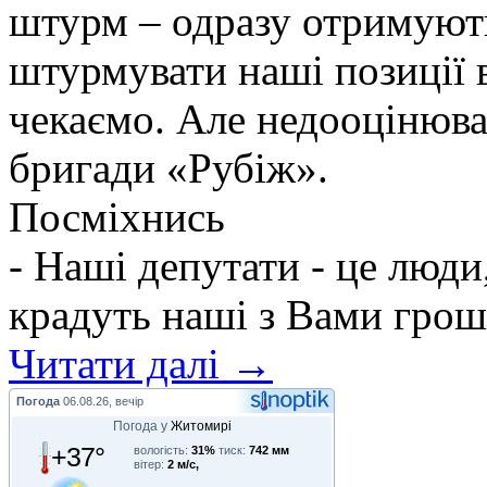
штурм – одразу отримують
штурмувати наші позиції в
чекаємо. Але недооцінюва
бригади «Рубіж».
Посміхнись
- Наші депутати - це люди
крадуть наші з Вами грош
Читати далі →
Погода
06.08.26, вечір
Погода у
Житомирі
+37°
вологість:
31%
тиск:
742 мм
вітер:
2 м/с,