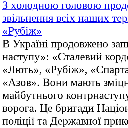
З холодною головою прод
звільнення всіх наших те
«Рубіж»
В Україні продовжено запи
наступу»: «Сталевий корд
«Лють», «Рубіж», «Спарта
«Азов». Вони мають зміцн
майбутнього контрнаступу 
ворога. Це бригади Націон
поліції та Державної при