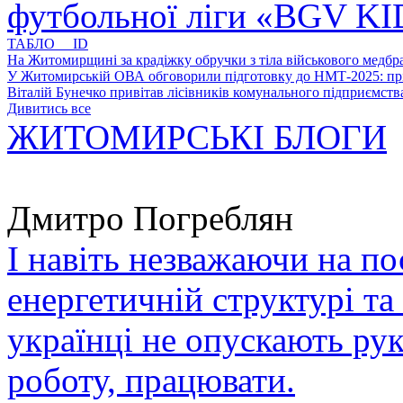
футбольної ліги «BGV K
ТАБЛО ID
На Житомирщині за крадіжку обручки з тіла військового медбра
У Житомирській ОВА обговорили підготовку до НМТ-2025: пріо
Віталій Бунечко привітав лісівників комунального підприємс
Дивитись все
ЖИТОМИРСЬКІ БЛОГИ
Дмитро Погреблян
І навіть незважаючи на по
енергетичній структурі та
українці не опускають ру
роботу, працювати.