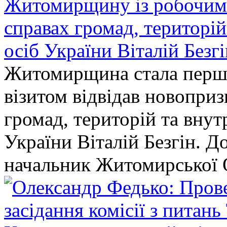
Житомирщину із робочим в
справах громад, територі
осіб України Віталій Безг
Житомирщина стала перши
візитом відвідав новопри
громад, територій та вну
України Віталій Безгін. Д
начальник Житомирської 