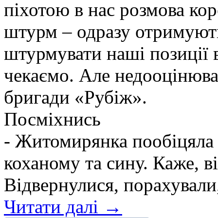
піхотою в нас розмова ко
штурм – одразу отримують
штурмувати наші позиції в
чекаємо. Але недооцінюва
бригади «Рубіж».
Посміхнись
- Житомирянка пообіцяла
коханому та сину. Каже, ві
Відвернулися, порахували,
Читати далі →