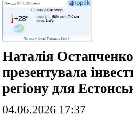
Погода
07.08.26, ранок
Погода у
Житомирі
+28°
вологість:
58%
тиск:
740 мм
вітер:
1 м/с,
Погода у Києві
Погода у Керчі
Наталія Остапченко
презентувала інвест
регіону для Естонсь
04.06.2026 17:37