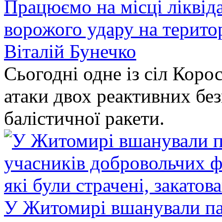
Працюємо на місці ліквіда
ворожого удару на терито
Віталій Бунечко
Сьогодні одне із сіл Коро
атаки двох реактивних без
балістичної ракети.
У Житомирі вшанували па