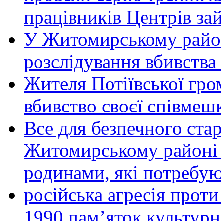
працівників Центрів за
У Житомирському район
розслідування вбивства
Жителя Потіївської гро
вбивство своєї співмеш
Все для безпечного стар
Житомирському районі 
родинами, які потребу
російська агресія прот
1990 пам’яток культурн