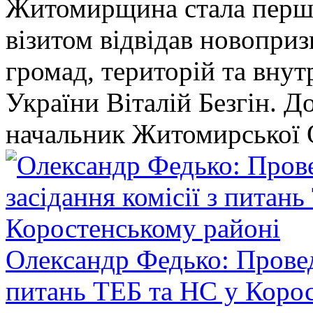
Житомирщина стала перши
візитом відвідав новопри
громад, територій та вну
України Віталій Безгін. Д
начальник Житомирської 
Олександр Федько: Проведе
питань ТЕБ та НС у Коро