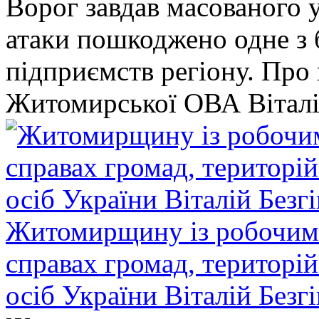
Ворог завдав масованого у
атаки пошкоджено одне 
підприємств регіону. Про
Житомирської ОВА Віталі
Житомирщину із робочим в
справах громад, територі
осіб України Віталій Безг