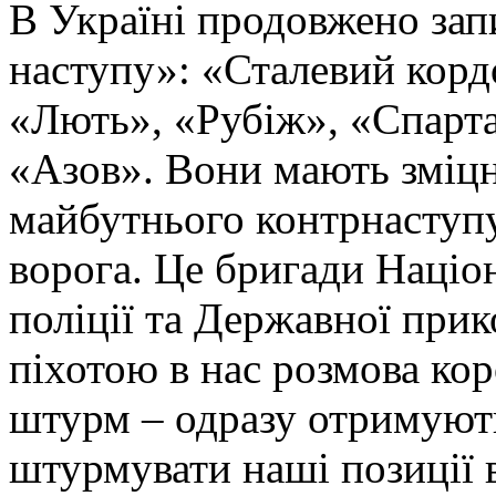
В Україні продовжено запи
наступу»: «Сталевий корд
«Лють», «Рубіж», «Спарта
«Азов». Вони мають зміцн
майбутнього контрнаступу 
ворога. Це бригади Націон
поліції та Державної при
піхотою в нас розмова ко
штурм – одразу отримують
штурмувати наші позиції в