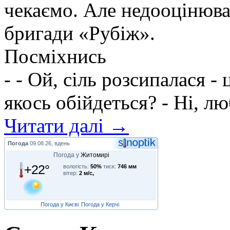
чекаємо. Але недооцінюва
бригади «Рубіж».
Посміхнись
- - Ой, сіль розсипалася - 
якось обійдеться? - Ні, л
Читати далі →
Погода
09.08.26, вдень
Погода у
Житомирі
+22°
вологість:
50%
тиск:
746 мм
вітер:
2 м/с,
Погода у Києві
Погода у Керчі