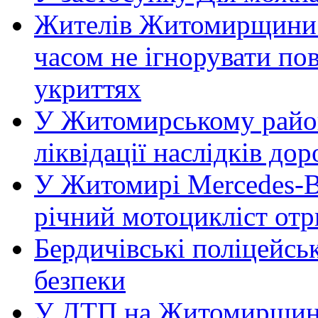
Жителів Житомирщини 
часом не ігнорувати пов
укриттях
У Житомирському район
ліквідації наслідків д
У Житомирі Mercedes-Be
річний мотоцикліст от
Бердичівські поліцейсь
безпеки
У ДТП на Житомирщині 