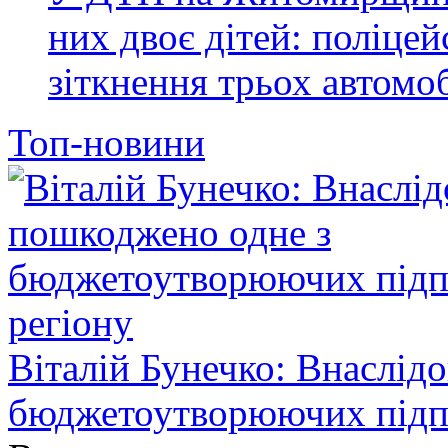
них двоє дітей: поліце
зіткнення трьох автомоб
Топ-новини
Віталій Бунечко: Внаслід
бюджетоутворюючих підп