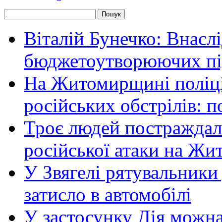
Віталій Бунечко: Внасл
бюджетоутворюючих пі
На Житомирщині поліці
російських обстрілів: 
Троє людей постраждали
російської атаки на Ж
У Звягелі рятувальники
затисло в автомобілі
У застосунку Дія можн