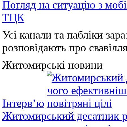
Погляд на ситуацію з моб
ТЦК
Усі канали та пабліки зара
розповідають про свавілля 
Житомирські новини
Інтерв’ю
Житомирський десатник ро