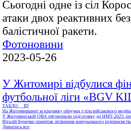
Сьогодні одне із сіл Коро
атаки двох реактивних без
балістичної ракети.
Фотоновини
2023-05-26
У Житомирі відбулися фін
футбольної ліги «BGV K
ТАБЛО ID
На Житомирщині за крадіжку обручки з тіла військового медбра
У Житомирській ОВА обговорили підготовку до НМТ-2025: пріо
Віталій Бунечко привітав лісівників комунального підприємс
Дивитись все