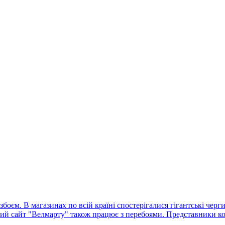
оєм. В магазинах по всій країні спостерігалися гігантські черг
ний сайт "Велмарту" також працює з перебоями. Представники ко