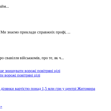
йм...
. Ми знаємо приклади справжніх профі, ...
о свавілля військкомів, про те, як ч...
и ворожі повітряні цілі
 ділянки вартістю понад 1,5 млн грн у центрі Житомира
а»