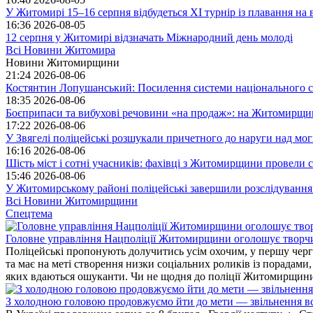
У Житомирі 15–16 серпня відбудеться XI турнір із плавання н
16:36
2026-08-05
12 серпня у Житомирі відзначать Міжнародний день молоді
Всі Новини Житомира
Новини Житомирщини
21:24
2026-08-06
Костянтин Лопушанський: Посилення системи національного сп
18:35
2026-08-06
Боєприпаси та вибухові речовини «на продаж»: на Житомирщи
17:22
2026-08-06
У Звягелі поліцейські розшукали причетного до наруги над мо
16:16
2026-08-06
Шість міст і сотні учасників: фахівці з Житомирщини провели се
15:46
2026-08-06
У Житомирському районі поліцейські завершили розслідування
Всі Новини Житомирщини
Спецтема
Головне управління Нацполіції Житомирщини оголошує творч
Поліцейські пропонують долучитись усім охочим, у першу чергу
та має на меті створення низки соціальних роликів із порадами
яких вдаються ошуканти. Чи не щодня до поліції Житомирщини 
З холодною головою продовжуємо йти до мети — звільнення вс