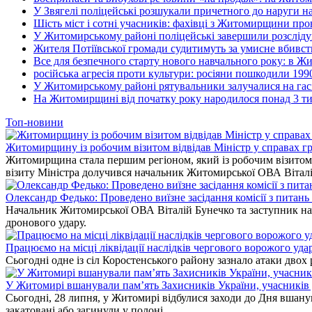
У Звягелі поліцейські розшукали причетного до наруги 
Шість міст і сотні учасників: фахівці з Житомирщини прове
У Житомирському районі поліцейські завершили розсліду
Жителя Потіївської громади судитимуть за умисне вбивст
Все для безпечного старту нового навчального року: в Ж
російська агресія проти культури: росіяни пошкодили 199
У Житомирському районі рятувальники залучалися на гас
На Житомирщині від початку року народилося понад 3 тис
Топ-новини
Житомирщину із робочим візитом відвідав Міністр у справах гр
Житомирщина стала першим регіоном, який із робочим візитом в
візиту Міністра долучився начальник Житомирської ОВА Вітал
Олександр Федько: Проведено виїзне засідання комісії з питан
Начальник Житомирської ОВА Віталій Бунечко та заступник нач
дронового удару.
Працюємо на місці ліквідації наслідків чергового ворожого уда
Сьогодні одне із сіл Коростенського району зазнало атаки двох
У Житомирі вшанували пам’ять Захисників України, учасників до
Сьогодні, 28 липня, у Житомирі відбулися заходи до Дня вшанув
закатовані або загинули у полоні.