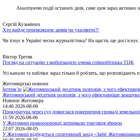
Аналізуючи події останніх днів, саме цим зараз активно за
Сергій Кузьміних
Хто вийде переможцем: армія чи ухилянти?!
Чи існує в Україні чесна журналістика? На щастя, ще досі існує
Віктор Третяк
Погляд на ситуацію з мобілізацією очима співробітника ТЦК
Усі канали та пабліки зараз тільки й роблять, що розповідають пр
Житомирські новини
Інтерв’ю
Житомирський десатник розповів, з чого ефективніше знищуват
Новини Житомира
14:46
2026-08-06
Прокуратура через суд домоглася повернення громаді земельної
11:59
2026-08-06
У Житомирі правоохоронці затримали торговця зброєю
22:07
2026-08-05
У Житомирі відбудеться спортивний захід «Забіг Житомирщин
16:46
2026-08-05