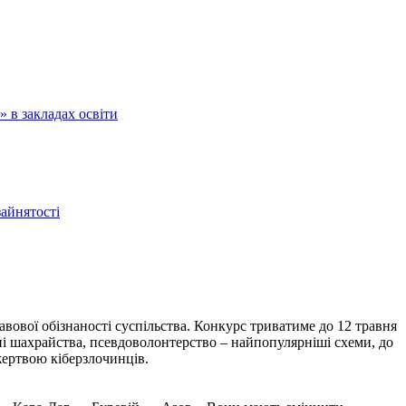
 в закладах освіти
зайнятості
вової обізнаності суспільства. Конкурс триватиме до 12 травня
нні шахрайства, псевдоволонтерство – найпопулярніші схеми, до
жертвою кіберзлочинців.