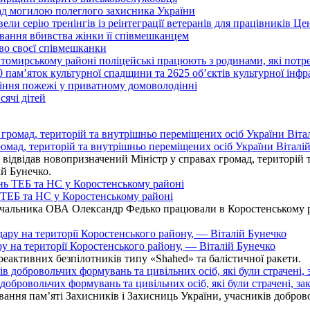
над могилою полеглого захисника України
ли серію тренінгів із реінтеграції ветеранів для працівників Це
вання вбивства жінки її співмешканцем
во своєї співмешканки
итомирському районі поліцейські працюють з родинами, які пот
0 пам’яток культурної спадщини та 2625 об’єктів культурної інф
іння пожежі у приватному домоволодінні
ячі дітей
омад, територій та внутрішньо переміщених осіб України Віталій
ідвідав новопризначений Міністр у справах громад, територій т
ій Бунечко.
ь ТЕБ та НС у Коростенському районі
альника ОВА Олександр Федько працювали в Коростенському райо
ру на території Коростенського району, — Віталій Бунечко
 реактивних безпілотників типу «Shahed» та балістичної ракети.
бровольчих формувань та цивільних осіб, які були страчені, зак
ання пам’яті Захисників і Захисниць України, учасників добровол