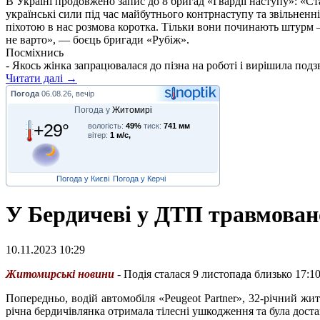
В Україні продовжено запис до 8 бригад «Гвардії наступу»: «С
українські сили під час майбутнього контрнаступу та звільненн
піхотою в нас розмова коротка. Тільки вони починають штурм –
не варто», — боєць бригади «Рубіж».
Посміхнись
- Якось жінка запрацювалася до пізна на роботі і вирішила подзв
Читати далі →
Погода
06.08.26, вечір
Погода у
Житомирі
+29°
вологість:
49%
тиск:
741 мм
вітер:
1 м/с,
Погода у Києві
Погода у Керчі
У Бердичеві у ДТП травмовано
10.11.2023 10:29
Ж
итомирські новини
- Подія сталася 9 листопада близько 17:1
Попередньо, водій автомобіля «Peugeot Partner», 32-річний жи
річна бердичівлянка отримала тілесні ушкодження та була доста