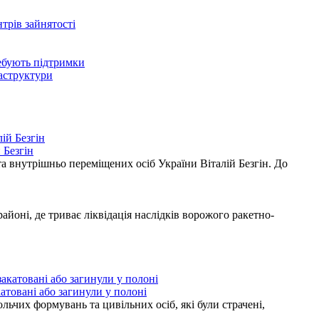
нтрів зайнятості
ребують підтримки
раструктури
 Безгін
а внутрішньо переміщених осіб України Віталій Безгін. До
ні, де триває ліквідація наслідків ворожого ракетно-
атовані або загинули у полоні
ьчих формувань та цивільних осіб, які були страчені,