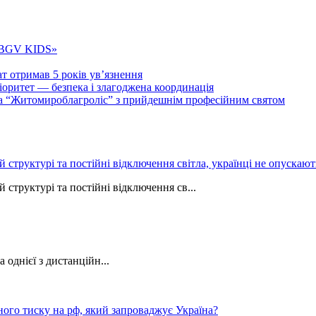
 «BGV KIDS»
т отримав 5 років ув’язнення
ритет — безпека і злагоджена координація
тва “Житомироблагроліс” з прийдешнім професійним святом
ій структурі та постійні відключення світла, українці не опуска
 структурі та постійні відключення св...
однієї з дистанційн...
ного тиску на рф, який запроваджує Україна?