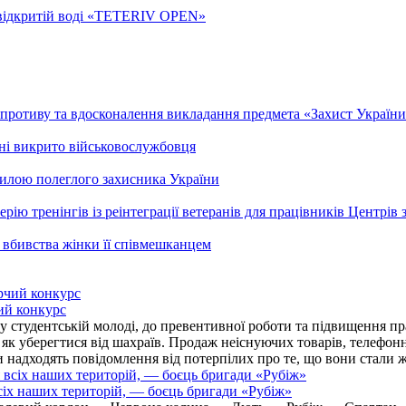
а відкритій воді «TETERIV OPEN»
ротиву та вдосконалення викладання предмета «Захист України»
ні викрито військовослужбовця
гилою полеглого захисника України
рію тренінгів із реінтеграції ветеранів для працівників Центрів 
 вбивства жінки її співмешканцем
ий конкурс
 студентській молоді, до превентивної роботи та підвищення пра
, як уберегтися від шахраїв. Продаж неіснуючих товарів, телефо
надходять повідомлення від потерпілих про те, що вони стали 
іх наших територій, — боєць бригади «Рубіж»