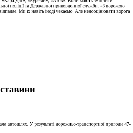
, «Кара-Даг», «Буревій», «Азов». Вони мають зміцнити
альної поліції та Державної прикордонної служби. «З ворожою
ідпадає. Ми їх навіть іноді чекаємо. Але недооцінювати ворога
бставини
нала автошлях. У результаті дорожньо-транспортної пригоди 47-