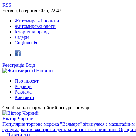
RSS
Четвер
,
6
серпня
2026
,
22:47
Житомирські новини
Житомирські блоги
Історична правда
Лідери
Соціологія
Реєстрація
Вхід
Про проект
Редакція
Реклама
Контакти
Суспільно-інформаційний ресурс громади
Віктор Чорний
Популярна торгова мережа "Велмарт" зіткнулася з масштабним зб
супермаркетів вже третій день залишається зачиненою. Офіцій
...
Читати далі →