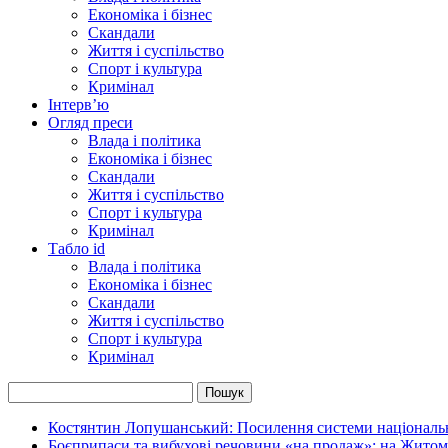
Економіка і бізнес
Скандали
Життя і суспільство
Спорт і культура
Кримінал
Інтерв’ю
Огляд преси
Влада і політика
Економіка і бізнес
Скандали
Життя і суспільство
Спорт і культура
Кримінал
Табло id
Влада і політика
Економіка і бізнес
Скандали
Життя і суспільство
Спорт і культура
Кримінал
Костянтин Лопушанський: Посилення системи національно
Боєприпаси та вибухові речовини «на продаж»: на Жито