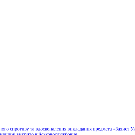
го спротиву та вдосконалення викладання предмета «Захист Укр
мирщині викрито військовослужбовця