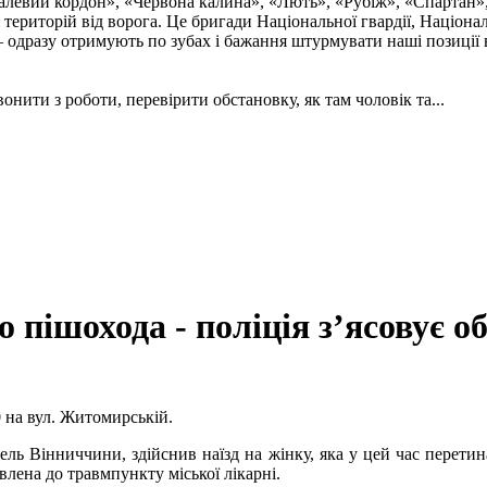
талевий кордон», «Червона калина», «Лють», «Рубіж», «Спартан»
і територій від ворога. Це бригади Національної гвардії, Націон
 одразу отримують по зубах і бажання штурмувати наші позиції в
онити з роботи, перевірити обстановку, як там чоловік та...
 пішохода - поліція з’ясовує о
0 на вул. Житомирській.
тель Вінниччини, здійснив наїзд на жінку, яка у цей час перети
влена до травмпункту міської лікарні.