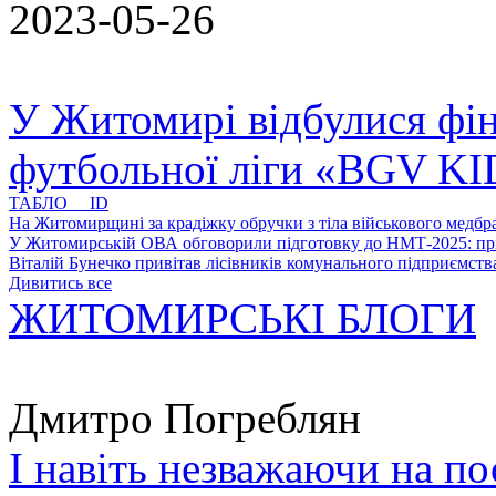
2023-05-26
У Житомирі відбулися фін
футбольної ліги «BGV K
ТАБЛО ID
На Житомирщині за крадіжку обручки з тіла військового медбра
У Житомирській ОВА обговорили підготовку до НМТ-2025: пріо
Віталій Бунечко привітав лісівників комунального підприємс
Дивитись все
ЖИТОМИРСЬКІ БЛОГИ
Дмитро Погреблян
І навіть незважаючи на по