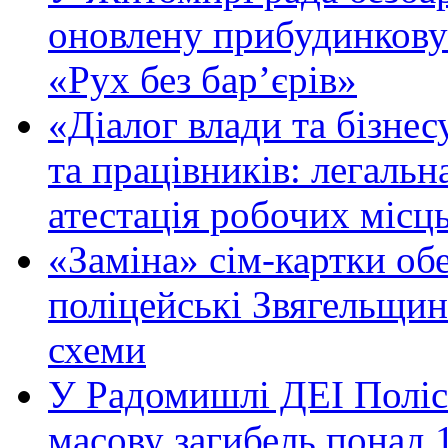
оновлену прибудинкову
«Рух без бар’єрів»
«Діалог влади та бізнес
та працівників: легальна
атестація робочих місць
«Заміна» сім-картки об
поліцейські Звягельщин
схеми
У Радомишлі ДЕІ Полісь
масову загибель понад 1