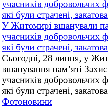
У Житомирі вшанували па
учасників добровольчих ф
які були страчені, закатов
Сьогодні, 28 липня, у Жи
вшанування пам’яті Захис
учасників добровольчих ф
які були страчені, закатов
Фотоновини