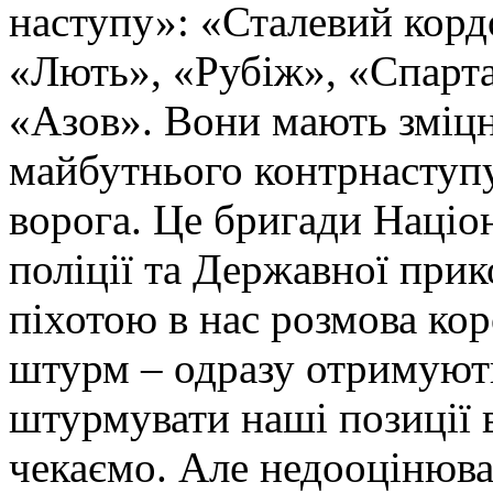
наступу»: «Сталевий корд
«Лють», «Рубіж», «Спарта
«Азов». Вони мають зміцн
майбутнього контрнаступу 
ворога. Це бригади Націон
поліції та Державної при
піхотою в нас розмова ко
штурм – одразу отримують
штурмувати наші позиції в
чекаємо. Але недооцінюва