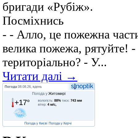
бригади «Рубіж».
Посміхнись
- - Алло, це пожежна части
велика пожежа, рятуйте! -
територіально? - У...
Читати далі →
Погода
08.08.26, вдень
Погода у
Житомирі
+17°
вологість:
88%
тиск:
743 мм
вітер:
4 м/с,
Погода у Києві
Погода у Керчі