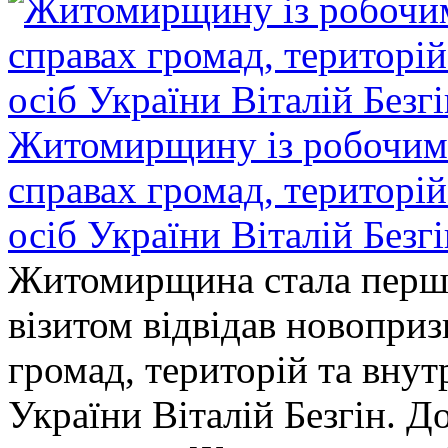
Житомирщину із робочим в
справах громад, територі
осіб України Віталій Безг
Житомирщина стала перши
візитом відвідав новопри
громад, територій та вну
України Віталій Безгін. Д