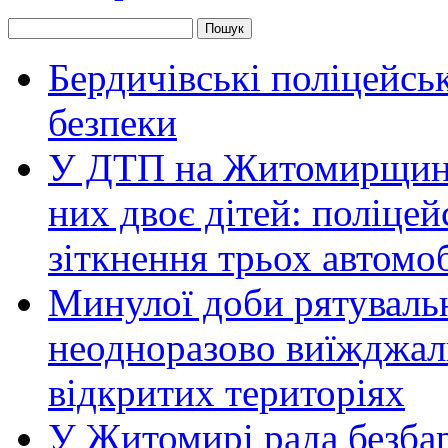
Бердичівські поліцейсь
безпеки
У ДТП на Житомирщині 
них двоє дітей: поліце
зіткнення трьох автомоб
Минулої доби рятувал
неодноразово виїжджал
відкритих територіях
У Житомирі рада безбар