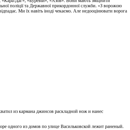
, «Кара-Даг», «Буревій», «Азов». Вони мають зміцнити
альної поліції та Державної прикордонної служби. «З ворожою
ідпадає. Ми їх навіть іноді чекаємо. Але недооцінювати ворога
хватил из кармана джинсов раскладной нож и нанес
воре одного из домов по улице Васильковской лежит раненый.