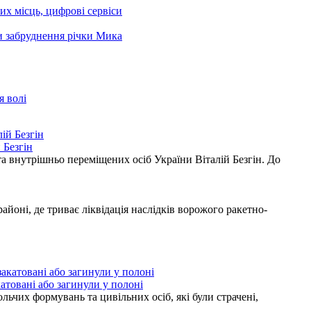
чих місць, цифрові сервіси
ни забруднення річки Мика
я волі
 Безгін
а внутрішньо переміщених осіб України Віталій Безгін. До
ні, де триває ліквідація наслідків ворожого ракетно-
атовані або загинули у полоні
ьчих формувань та цивільних осіб, які були страчені,