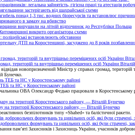
працівників: легальна зайнятість, гігієна праці та атестація робо
вягельщини застерігають від шахрайської схеми
агибель понад 1,3 тис. водних біоресурсів та встановлює причи
озрюваного в замаху на вбивство
омирщини вирушили на літній відпочинок до Республіки Польща
 Житомирщині викрито організатора схеми
: поліцейські встановлюють обставини
ертельну ДТП на Коростенщині, засуджено до 8 років позбавленн
омад, територій та внутрішньо переміщених осіб України Віталій
ідвідав новопризначений Міністр у справах громад, територій т
ій Бунечко.
ь ТЕБ та НС у Коростенському районі
альника ОВА Олександр Федько працювали в Коростенському райо
ру на території Коростенського району, — Віталій Бунечко
 реактивних безпілотників типу «Shahed» та балістичної ракети.
бровольчих формувань та цивільних осіб, які були страчені, зак
ання пам’яті Захисників і Захисниць України, учасників добровол