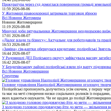
Прокуратура через суд домоглася повернення громаді земельної
11:59
2026-08-06
У Житомирі правоохоронці затримали торговця зброєю
Всі Новини Житомира
Новини Житомирщини
11:19
2026-08-08
Минулої доби рятувальники Житомирщини неодноразово виїждж
17:01
2026-08-07
«Діалог влади та бізнесу»: Актуальне для роботодавців та праців
16:53
2026-08-07
«Заміна» сім-картки обернулася кредитами: поліцейські Звягел
16:44
2026-08-07
У Радомишлі ДЕІ Поліського округу зафіксувала масову загибел
16:42
2026-08-07
У Бердичівському районі поліцейські взяли під варту підозрюва
Всі Новини Житомирщини
Спецтема
Головне управління Нацполіції Житомирщини оголошує творч
Поліцейські пропонують долучитись усім охочим, у першу чергу
та має на меті створення низки соціальних роликів із порадами
яких вдаються ошуканти. Чи не щодня до поліції Житомирщини 
З холодною головою продовжуємо йти до мети — звільнення вс