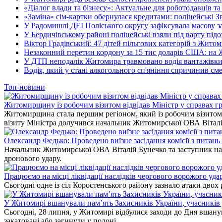
«Діалог влади та бізнесу»: Актуальне для роботодавців та 
«Заміна» сім-картки обернулася кредитами: поліцейські З
У Радомишлі ДЕІ Поліського округу зафіксувала масову з
У Бердичівському районі поліцейські взяли під варту під
Віктор Градівський: 47 дітей пільгових категорій з Жит
Незаконний перетин кордону за 15 тис доларів США: на
У ДТП неподалік Житомира травмовано водія вантажівки
Водія, який у стані алкогольного сп'яніння спричинив см
Топ-новини
Житомирщину із робочим візитом відвідав Міністр у справах гр
Житомирщина стала першим регіоном, який із робочим візитом в
візиту Міністра долучився начальник Житомирської ОВА Вітал
Олександр Федько: Проведено виїзне засідання комісії з питан
Начальник Житомирської ОВА Віталій Бунечко та заступник нач
дронового удару.
Працюємо на місці ліквідації наслідків чергового ворожого уда
Сьогодні одне із сіл Коростенського району зазнало атаки двох
У Житомирі вшанували пам’ять Захисників України, учасників до
Сьогодні, 28 липня, у Житомирі відбулися заходи до Дня вшанув
закатовані або загинули у полоні.