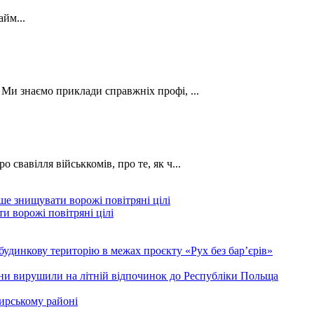
йм...
. Ми знаємо приклади справжніх профі, ...
о свавілля військкомів, про те, як ч...
и ворожі повітряні цілі
будинкову територію в межах проєкту «Рух без бар’єрів»
ини вирушили на літній відпочинок до Республіки Польща
ирському районі