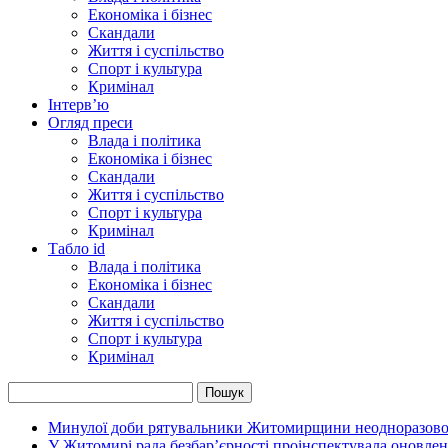
Економіка і бізнес
Скандали
Життя і суспільство
Спорт і культура
Кримінал
Інтерв’ю
Огляд преси
Влада і політика
Економіка і бізнес
Скандали
Життя і суспільство
Спорт і культура
Кримінал
Табло id
Влада і політика
Економіка і бізнес
Скандали
Життя і суспільство
Спорт і культура
Кримінал
Минулої доби рятувальники Житомирщини неодноразово в
У Житомирі рада безбар’єрності проінспектувала оновлен