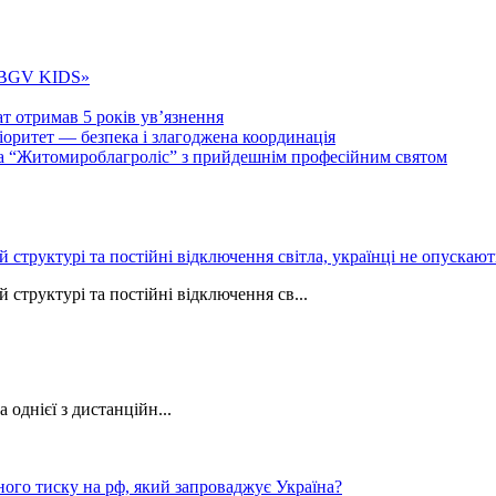
 «BGV KIDS»
т отримав 5 років ув’язнення
ритет — безпека і злагоджена координація
тва “Житомироблагроліс” з прийдешнім професійним святом
ій структурі та постійні відключення світла, українці не опуска
 структурі та постійні відключення св...
однієї з дистанційн...
ного тиску на рф, який запроваджує Україна?