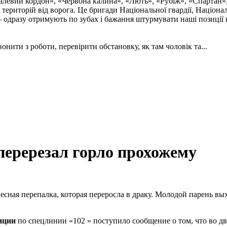
талевий кордон», «Червона калина», «Лють», «Рубіж», «Спартан»
і територій від ворога. Це бригади Національної гвардії, Націон
 одразу отримують по зубах і бажання штурмувати наші позиції в
онити з роботи, перевірити обстановку, як там чоловік та...
еререзал горло прохожему
сная перепалка, которая переросла в драку. Молодой парень вы
иции
по спецлинии «102 » поступило сообщение о том, что во д