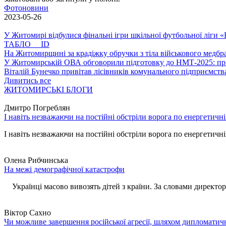
Фотоновини
2023-05-26
У Житомирі відбулися фінальні ігри шкільної футбольної ліги
ТАБЛО ID
На Житомирщині за крадіжку обручки з тіла військового медбра
У Житомирській ОВА обговорили підготовку до НМТ-2025: пріо
Віталій Бунечко привітав лісівників комунального підприємс
Дивитись все
ЖИТОМИРСЬКІ БЛОГИ
Дмитро Погреблян
І навіть незважаючи на постійні обстріли ворога по енергетичн
І навіть незважаючи на постійні обстріли ворога по енергетичній
Олена Рибчинська
На межі демографічної катастрофи
Українці масово вивозять дітей з країни. За словами директора 
Віктор Сахно
Чи можливе завершення російської агресії, шляхом дипломатич