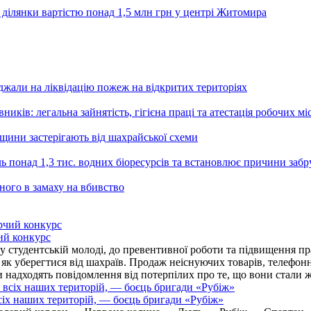
 ділянки вартістю понад 1,5 млн грн у центрі Житомира
али на ліквідацію пожеж на відкритих територіях
ників: легальна зайнятість, гігієна праці та атестація робочих мі
ьщини застерігають від шахрайської схеми
ь понад 1,3 тис. водних біоресурсів та встановлює причини заб
ного в замаху на вбивство
ий конкурс
 студентській молоді, до превентивної роботи та підвищення пра
, як уберегтися від шахраїв. Продаж неіснуючих товарів, телефо
надходять повідомлення від потерпілих про те, що вони стали 
іх наших територій, — боєць бригади «Рубіж»