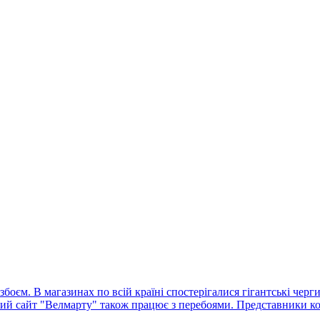
оєм. В магазинах по всій країні спостерігалися гігантські черг
ний сайт "Велмарту" також працює з перебоями. Представники ко