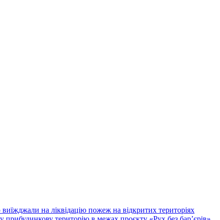
иїжджали на ліквідацію пожеж на відкритих територіях
у прибудинкову територію в межах проєкту «Рух без бар’єрів»