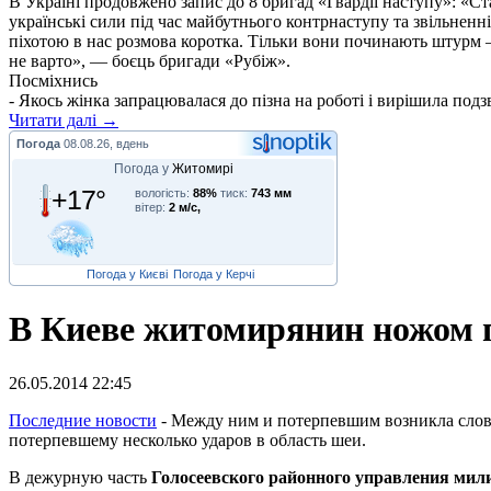
В Україні продовжено запис до 8 бригад «Гвардії наступу»: «С
українські сили під час майбутнього контрнаступу та звільненн
піхотою в нас розмова коротка. Тільки вони починають штурм –
не варто», — боєць бригади «Рубіж».
Посміхнись
- Якось жінка запрацювалася до пізна на роботі і вирішила подзв
Читати далі →
Погода
08.08.26, вдень
Погода у
Житомирі
+17°
вологість:
88%
тиск:
743 мм
вітер:
2 м/с,
Погода у Києві
Погода у Керчі
В Киеве житомирянин ножом п
26.05.2014 22:45
П
оследние новости
- Между ним и потерпевшим возникла слове
потерпевшему несколько ударов в область шеи.
В дежурную часть
Голосеевского районного управления мил