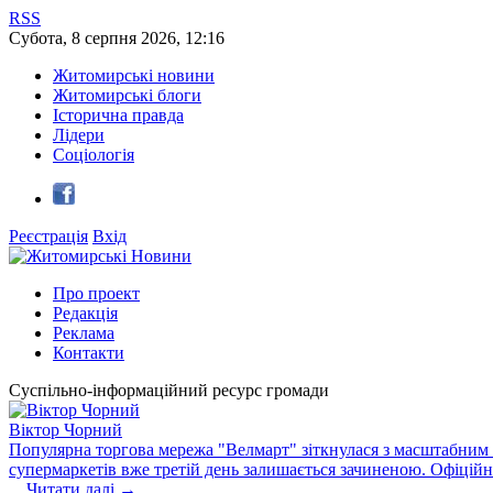
RSS
Субота
,
8
серпня
2026
,
12:16
Житомирські новини
Житомирські блоги
Історична правда
Лідери
Соціологія
Реєстрація
Вхід
Про проект
Редакція
Реклама
Контакти
Суспільно-інформаційний ресурс громади
Віктор Чорний
Популярна торгова мережа "Велмарт" зіткнулася з масштабним зб
супермаркетів вже третій день залишається зачиненою. Офіцій
...
Читати далі →