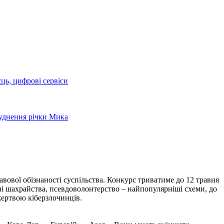
сць, цифрові сервіси
руднення річки Мика
вової обізнаності суспільства. Конкурс триватиме до 12 травня
нні шахрайства, псевдоволонтерство – найпопулярніші схеми, до
жертвою кіберзлочинців.