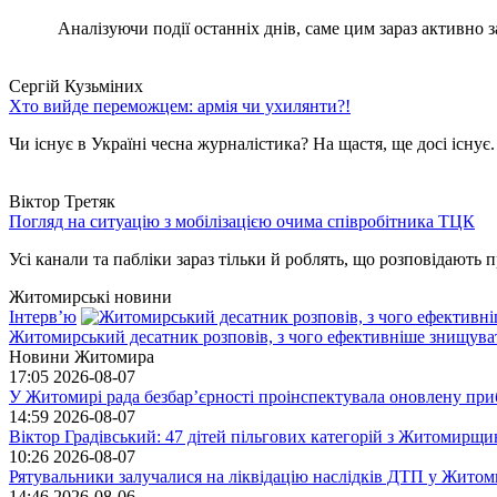
Аналізуючи події останніх днів, саме цим зараз активно за
Сергій Кузьміних
Хто вийде переможцем: армія чи ухилянти?!
Чи існує в Україні чесна журналістика? На щастя, ще досі існує
Віктор Третяк
Погляд на ситуацію з мобілізацією очима співробітника ТЦК
Усі канали та пабліки зараз тільки й роблять, що розповідають пр
Житомирські новини
Інтерв’ю
Житомирський десатник розповів, з чого ефективніше знищуват
Новини Житомира
17:05
2026-08-07
У Житомирі рада безбар’єрності проінспектувала оновлену при
14:59
2026-08-07
Віктор Градівський: 47 дітей пільгових категорій з Житомирщ
10:26
2026-08-07
Рятувальники залучалися на ліквідацію наслідків ДТП у Житом
14:46
2026-08-06