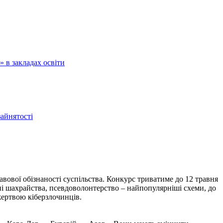
 в закладах освіти
зайнятості
вової обізнаності суспільства. Конкурс триватиме до 12 травня
нні шахрайства, псевдоволонтерство – найпопулярніші схеми, до
жертвою кіберзлочинців.