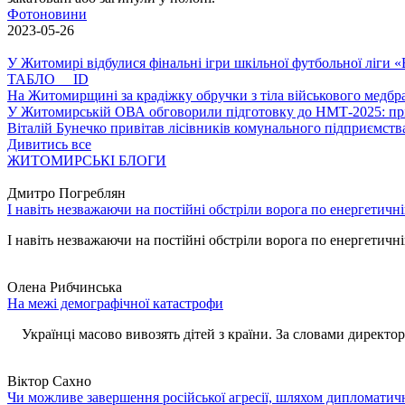
Фотоновини
2023-05-26
У Житомирі відбулися фінальні ігри шкільної футбольної ліги
ТАБЛО ID
На Житомирщині за крадіжку обручки з тіла військового медбра
У Житомирській ОВА обговорили підготовку до НМТ-2025: пріо
Віталій Бунечко привітав лісівників комунального підприємс
Дивитись все
ЖИТОМИРСЬКІ БЛОГИ
Дмитро Погреблян
І навіть незважаючи на постійні обстріли ворога по енергетичн
І навіть незважаючи на постійні обстріли ворога по енергетичній
Олена Рибчинська
На межі демографічної катастрофи
Українці масово вивозять дітей з країни. За словами директора 
Віктор Сахно
Чи можливе завершення російської агресії, шляхом дипломатич