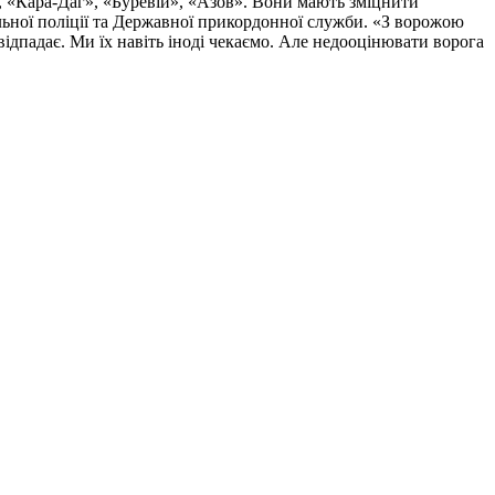
, «Кара-Даг», «Буревій», «Азов». Вони мають зміцнити
альної поліції та Державної прикордонної служби. «З ворожою
ідпадає. Ми їх навіть іноді чекаємо. Але недооцінювати ворога