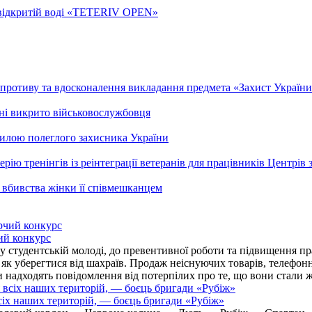
а відкритій воді «TETERIV OPEN»
ротиву та вдосконалення викладання предмета «Захист України»
ні викрито військовослужбовця
гилою полеглого захисника України
рію тренінгів із реінтеграції ветеранів для працівників Центрів 
 вбивства жінки її співмешканцем
ий конкурс
 студентській молоді, до превентивної роботи та підвищення пра
, як уберегтися від шахраїв. Продаж неіснуючих товарів, телефо
надходять повідомлення від потерпілих про те, що вони стали 
іх наших територій, — боєць бригади «Рубіж»