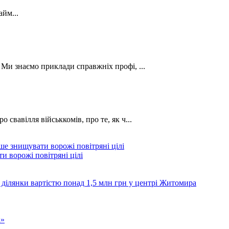
йм...
. Ми знаємо приклади справжніх профі, ...
о свавілля військкомів, про те, як ч...
и ворожі повітряні цілі
 ділянки вартістю понад 1,5 млн грн у центрі Житомира
а»