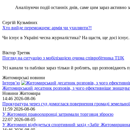
Аналізуючи події останніх днів, саме цим зараз активно за
Сергій Кузьміних
Хто вийде переможцем: армія чи ухилянти?!
Чи існує в Україні чесна журналістика? На щастя, ще досі існує
Віктор Третяк
Погляд на ситуацію з мобілізацією очима співробітника ТЦК
Усі канали та пабліки зараз тільки й роблять, що розповідають пр
Житомирські новини
Інтерв’ю
Житомирський десатник розповів, з чого ефективніше знищуват
Новини Житомира
14:46
2026-08-06
Прокуратура через суд домоглася повернення громаді земельної
11:59
2026-08-06
У Житомирі правоохоронці затримали торговця зброєю
22:07
2026-08-05
У Житомирі відбудеться спортивний захід «Забіг Житомирщин
16:46
2026-08-05