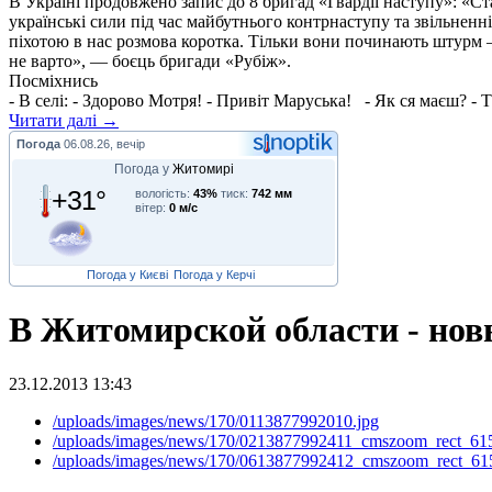
В Україні продовжено запис до 8 бригад «Гвардії наступу»: «С
українські сили під час майбутнього контрнаступу та звільненн
піхотою в нас розмова коротка. Тільки вони починають штурм –
не варто», — боєць бригади «Рубіж».
Посміхнись
- В селі: - Здорово Мотря! - Привіт Маруська! - Як ся маєш? - Т
Читати далі →
Погода
06.08.26, вечір
Погода у
Житомирі
+31°
вологість:
43%
тиск:
742 мм
вітер:
0 м/с
Погода у Києві
Погода у Керчі
В Житомирской области - но
23.12.2013 13:43
/uploads/images/news/170/0113877992010.jpg
/uploads/images/news/170/0213877992411_cmszoom_rect_61
/uploads/images/news/170/0613877992412_cmszoom_rect_61