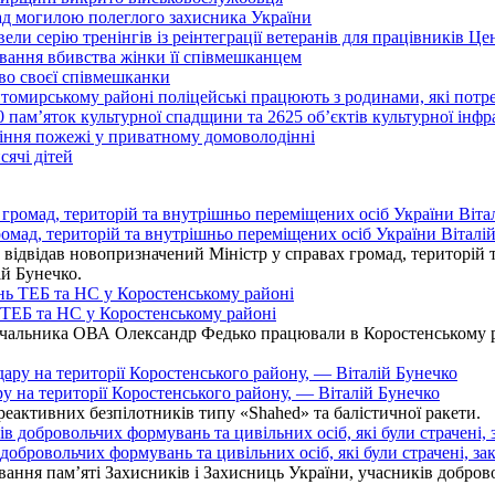
над могилою полеглого захисника України
ли серію тренінгів із реінтеграції ветеранів для працівників Це
вання вбивства жінки її співмешканцем
во своєї співмешканки
итомирському районі поліцейські працюють з родинами, які пот
0 пам’яток культурної спадщини та 2625 об’єктів культурної інф
іння пожежі у приватному домоволодінні
ячі дітей
омад, територій та внутрішньо переміщених осіб України Віталій
ідвідав новопризначений Міністр у справах громад, територій т
ій Бунечко.
ь ТЕБ та НС у Коростенському районі
альника ОВА Олександр Федько працювали в Коростенському райо
ру на території Коростенського району, — Віталій Бунечко
 реактивних безпілотників типу «Shahed» та балістичної ракети.
бровольчих формувань та цивільних осіб, які були страчені, зак
ання пам’яті Захисників і Захисниць України, учасників добровол