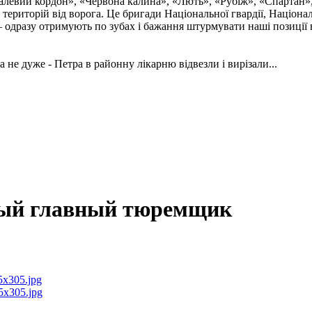
талевий кордон», «Червона калина», «Лють», «Рубіж», «Спартан»
і територій від ворога. Це бригади Національної гвардії, Націон
 одразу отримують по зубах і бажання штурмувати наші позиції в
а не дуже - Петра в районну лікарню відвезли і вирізали...
вый главный тюремщик
5x305.jpg
5x305.jpg