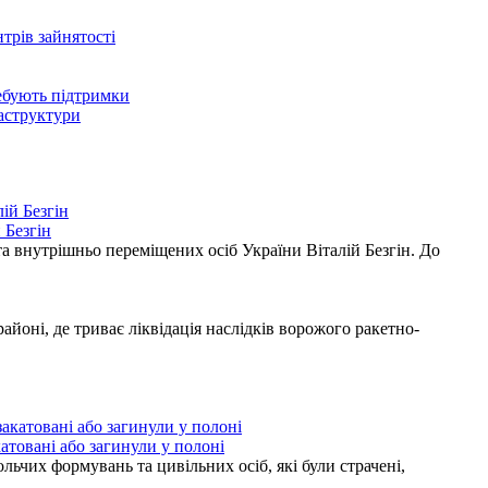
нтрів зайнятості
ребують підтримки
раструктури
 Безгін
а внутрішньо переміщених осіб України Віталій Безгін. До
ні, де триває ліквідація наслідків ворожого ракетно-
атовані або загинули у полоні
ьчих формувань та цивільних осіб, які були страчені,