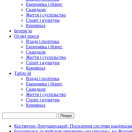
Економіка і бізнес
Скандали
Життя і суспільство
Спорт і культура
Кримінал
Інтерв’ю
Огляд преси
Влада і політика
Економіка і бізнес
Скандали
Життя і суспільство
Спорт і культура
Кримінал
Табло id
Влада і політика
Економіка і бізнес
Скандали
Життя і суспільство
Спорт і культура
Кримінал
Костянтин Лопушанський: Посилення системи національно
Боєприпаси та вибухові речовини «на продаж»: на Жито