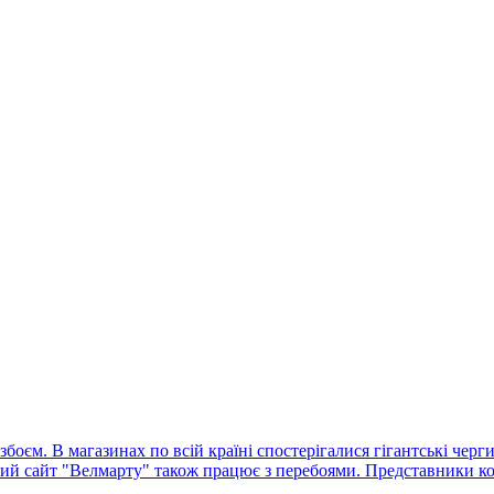
оєм. В магазинах по всій країні спостерігалися гігантські черг
ний сайт "Велмарту" також працює з перебоями. Представники ко