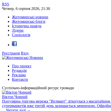
RSS
Четвер
,
6
серпня
2026
,
21:30
Житомирські новини
Житомирські блоги
Історична правда
Лідери
Соціологія
Реєстрація
Вхід
Про проект
Редакція
Реклама
Контакти
Суспільно-інформаційний ресурс громади
Віктор Чорний
Популярна торгова мережа "Велмарт" зіткнулася з масштабним зб
супермаркетів вже третій день залишається зачиненою. Офіцій
...
Читати далі →