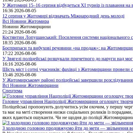
У Житомирі 15–16 серпня відбудеться XI турнір із плавання н
16:36
2026-08-05
12 серпня у Житомирі відзначать Міжнародний день молоді
Всі Новини Житомира
Новини Житомирщини
21:24
2026-08-06
Костянтин Лопушанський: Посилення системи національного сп
18:35
2026-08-06
Боєприпаси та вибухові речовини «на продаж»: на Житомирщи
17:22
2026-08-06
У Звягелі поліцейські розшукали причетного до наруги над мо
16:16
2026-08-06
Шість міст і сотні учасників: фахівці з Житомирщини провели се
15:46
2026-08-06
У Житомирському районі поліцейські завершили розслідування
Всі Новини Житомирщини
Спецтема
Головне управління Нацполіції Житомирщини оголошує творч
Поліцейські пропонують долучитись усім охочим, у першу чергу
та має на меті створення низки соціальних роликів із порадами
яких вдаються ошуканти. Чи не щодня до поліції Житомирщини 
З холодною головою продовжуємо йти до мети — звільнення вс