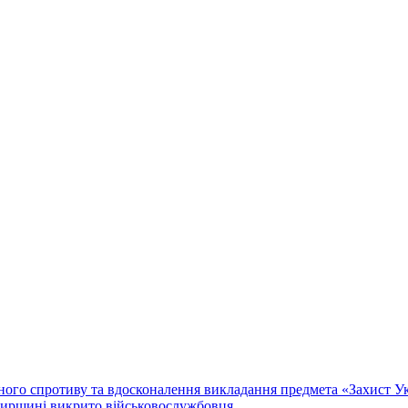
го спротиву та вдосконалення викладання предмета «Захист Укр
мирщині викрито військовослужбовця