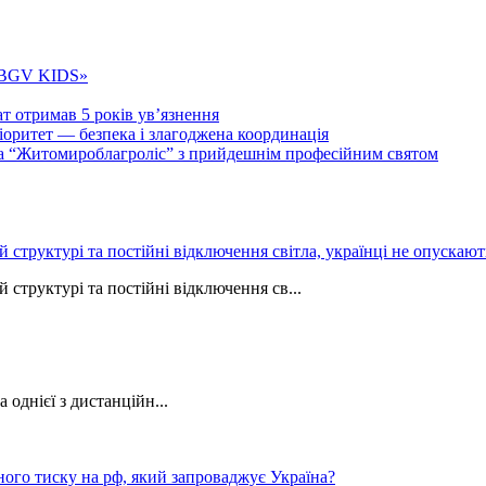
 «BGV KIDS»
т отримав 5 років ув’язнення
ритет — безпека і злагоджена координація
тва “Житомироблагроліс” з прийдешнім професійним святом
ій структурі та постійні відключення світла, українці не опуска
 структурі та постійні відключення св...
однієї з дистанційн...
ного тиску на рф, який запроваджує Україна?