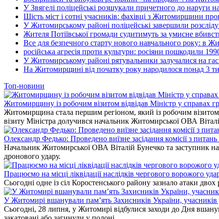
У Звягелі поліцейські розшукали причетного до наруги 
Шість міст і сотні учасників: фахівці з Житомирщини прове
У Житомирському районі поліцейські завершили розсліду
Жителя Потіївської громади судитимуть за умисне вбивст
Все для безпечного старту нового навчального року: в Ж
російська агресія проти культури: росіяни пошкодили 199
У Житомирському районі рятувальники залучалися на гас
На Житомирщині від початку року народилося понад 3 тис
Топ-новини
Житомирщину із робочим візитом відвідав Міністр у справах гр
Житомирщина стала першим регіоном, який із робочим візитом в
візиту Міністра долучився начальник Житомирської ОВА Вітал
Олександр Федько: Проведено виїзне засідання комісії з питан
Начальник Житомирської ОВА Віталій Бунечко та заступник нач
дронового удару.
Працюємо на місці ліквідації наслідків чергового ворожого уда
Сьогодні одне із сіл Коростенського району зазнало атаки двох
У Житомирі вшанували пам’ять Захисників України, учасників до
Сьогодні, 28 липня, у Житомирі відбулися заходи до Дня вшанув
закатовані або загинули у полоні.