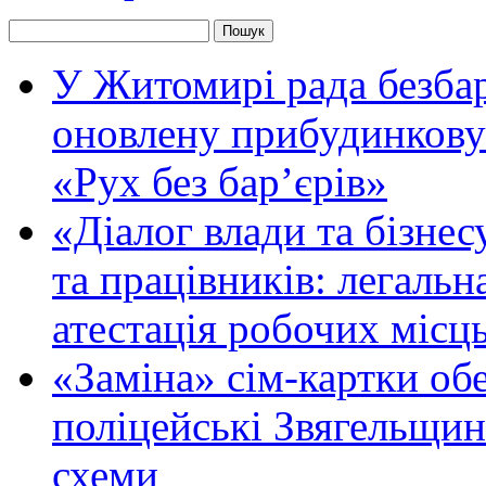
У Житомирі рада безбар
оновлену прибудинкову
«Рух без бар’єрів»
«Діалог влади та бізнес
та працівників: легальна
атестація робочих місць
«Заміна» сім-картки об
поліцейські Звягельщин
схеми