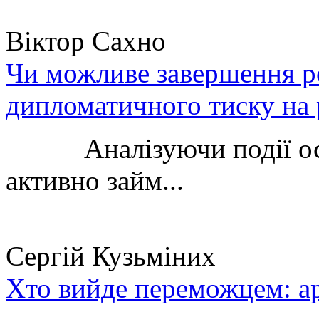
Віктор Сахно
Чи можливе завершення ро
дипломатичного тиску на 
Аналізуючи події остан
активно займ...
Сергій Кузьміних
Хто вийде переможцем: ар