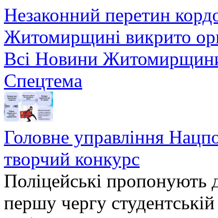
Незаконний перетин кордо
Житомирщині викрито орг
Всі Новини Житомирщин
Спецтема
Головне управління Нацп
творчий конкурс
Поліцейські пропонують д
першу чергу студентській