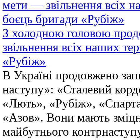
З холодною головою прод
звільнення всіх наших те
«Рубіж»
В Україні продовжено запи
наступу»: «Сталевий корд
«Лють», «Рубіж», «Спарта
«Азов». Вони мають зміцн
майбутнього контрнаступу 