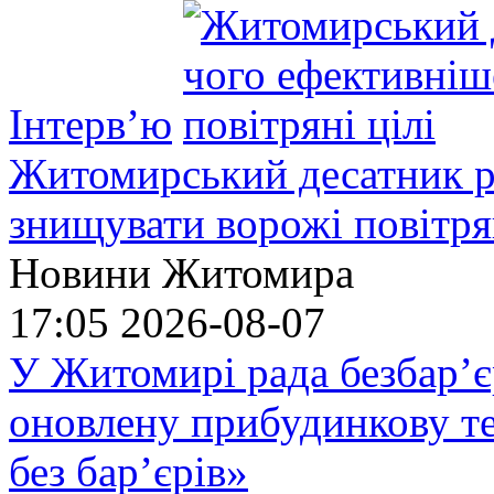
Інтерв’ю
Житомирський десатник ро
знищувати ворожі повітрян
Новини Житомира
17:05
2026-08-07
У Житомирі рада безбар’є
оновлену прибудинкову т
без бар’єрів»