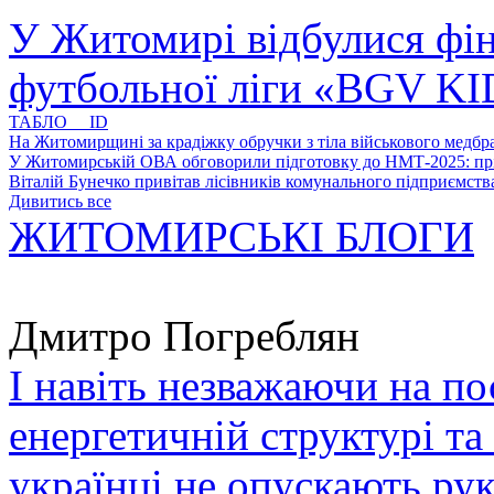
У Житомирі відбулися фін
футбольної ліги «BGV K
ТАБЛО ID
На Житомирщині за крадіжку обручки з тіла військового медбра
У Житомирській ОВА обговорили підготовку до НМТ-2025: пріо
Віталій Бунечко привітав лісівників комунального підприємс
Дивитись все
ЖИТОМИРСЬКІ БЛОГИ
Дмитро Погреблян
І навіть незважаючи на по
енергетичній структурі та
українці не опускають ру