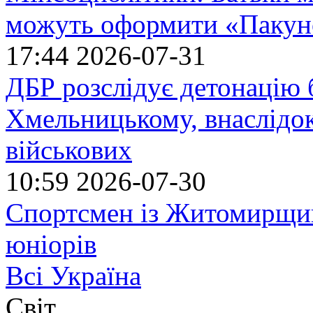
можуть оформити «Пакун
17:44
2026-07-31
ДБР розслідує детонацію б
Хмельницькому, внаслідок
військових
10:59
2026-07-30
Спортсмен із Житомирщин
юніорів
Всі Україна
Світ