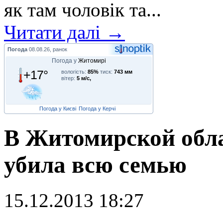
як там чоловік та...
Читати далі →
Погода
08.08.26, ранок
Погода у
Житомирі
+17°
вологість:
85%
тиск:
743 мм
вітер:
5 м/с,
Погода у Києві
Погода у Керчі
В Житомирской обл
убила всю семью
15.12.2013 18:27