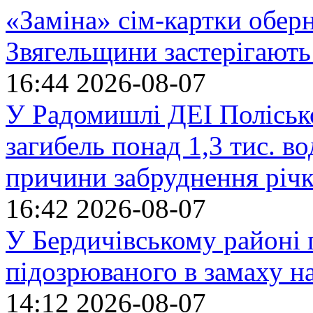
«Заміна» сім-картки обер
Звягельщини застерігають
16:44
2026-08-07
У Радомишлі ДЕІ Полісько
загибель понад 1,3 тис. в
причини забруднення річ
16:42
2026-08-07
У Бердичівському районі п
підозрюваного в замаху н
14:12
2026-08-07