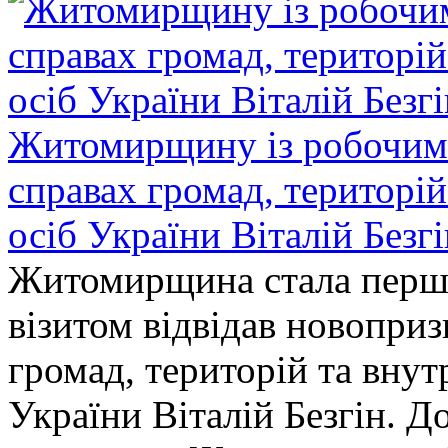
Житомирщину із робочим в
справах громад, територі
осіб України Віталій Безг
Житомирщина стала перши
візитом відвідав новопри
громад, територій та вну
України Віталій Безгін. Д