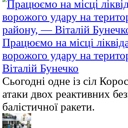
Працюємо на місці ліквіда
ворожого удару на терито
Віталій Бунечко
Сьогодні одне із сіл Коро
атаки двох реактивних без
балістичної ракети.