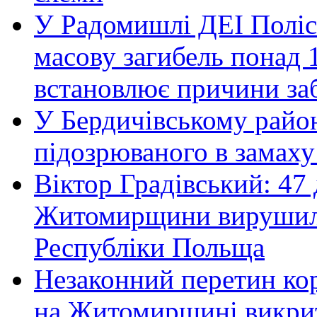
У Радомишлі ДЕІ Полісь
масову загибель понад 1
встановлює причини за
У Бердичівському район
підозрюваного в замаху
Віктор Градівський: 47 
Житомирщини вирушили 
Республіки Польща
Незаконний перетин ко
на Житомирщині викрит