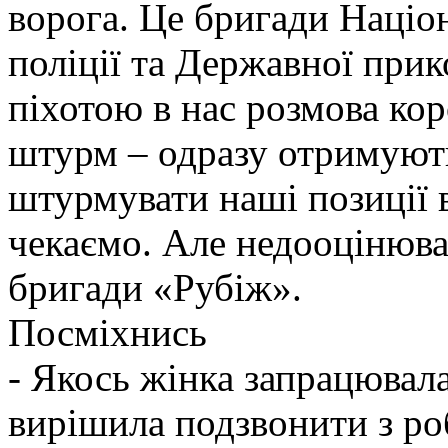
ворога. Це бригади Націон
поліції та Державної при
піхотою в нас розмова ко
штурм – одразу отримують
штурмувати наші позиції в
чекаємо. Але недооцінюва
бригади «Рубіж».
Посміхнись
- Якось жінка запрацювалас
вирішила подзвонити з ро