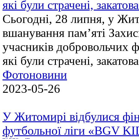
які були страчені, закатов
Сьогодні, 28 липня, у Жи
вшанування пам’яті Захис
учасників добровольчих ф
які були страчені, закатов
Фотоновини
2023-05-26
У Житомирі відбулися фін
футбольної ліги «BGV K