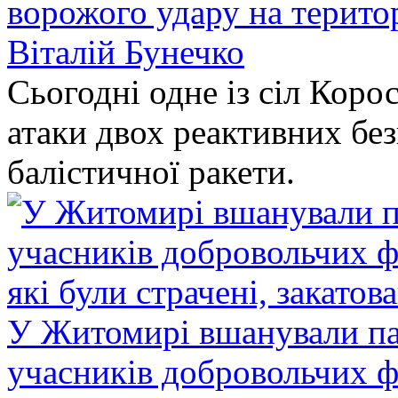
ворожого удару на терито
Віталій Бунечко
Сьогодні одне із сіл Коро
атаки двох реактивних без
балістичної ракети.
У Житомирі вшанували па
учасників добровольчих ф