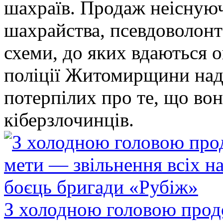
шахраїв. Продаж неіснуюч
шахрайства, псевдоволонт
схеми, до яких вдаються 
поліції Житомирщини над
потерпілих про те, що во
кіберзлочинців.
З холодною головою прод