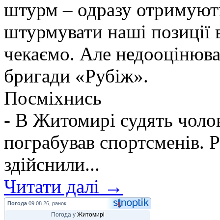
штурм – одразу отримують
штурмувати наші позиції в
чекаємо. Але недооцінюва
бригади «Рубіж».
Посміхнись
- В Житомирі судять чолов
пограбував спортсменів. Р
здійснили...
Читати далі →
Погода
09.08.26, ранок
Погода у
Житомирі