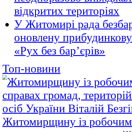
відкритих територіях
У Житомирі рада безбар
оновлену прибудинкову
«Рух без бар’єрів»
Топ-новини
Житомирщину із робочим в