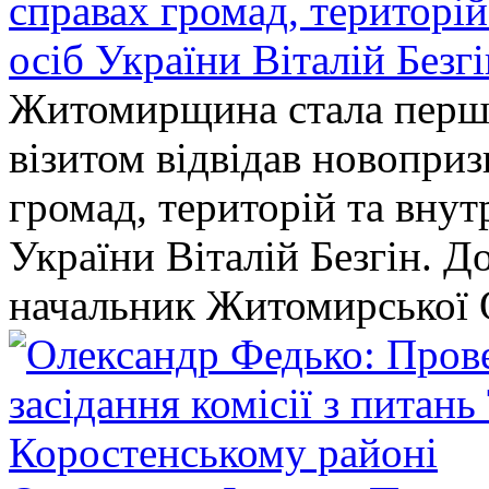
справах громад, територі
осіб України Віталій Безг
Житомирщина стала перши
візитом відвідав новопри
громад, територій та вну
України Віталій Безгін. Д
начальник Житомирської 