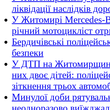
ліквідації наслідків д
У Житомирі Mercedes-Be
річний мотоцикліст от
Бердичівські поліцейсь
безпеки
У ДТП на Житомирщині 
них двоє дітей: поліце
зіткнення трьох автомоб
Минулої доби рятувал
неодноразово виїжджал