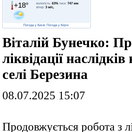
+18°
вологість:
63%
тиск:
747 мм
вітер:
3 м/с,
Погода у Києві
Погода у Керчі
Віталій Бунечко: Пр
ліквідації наслідків
селі Березина
08.07.2025 15:07
П
родовжується робота з лі