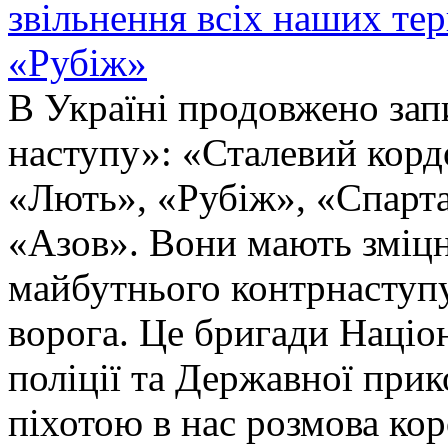
звільнення всіх наших те
«Рубіж»
В Україні продовжено запи
наступу»: «Сталевий корд
«Лють», «Рубіж», «Спарта
«Азов». Вони мають зміцн
майбутнього контрнаступу 
ворога. Це бригади Націон
поліції та Державної при
піхотою в нас розмова ко