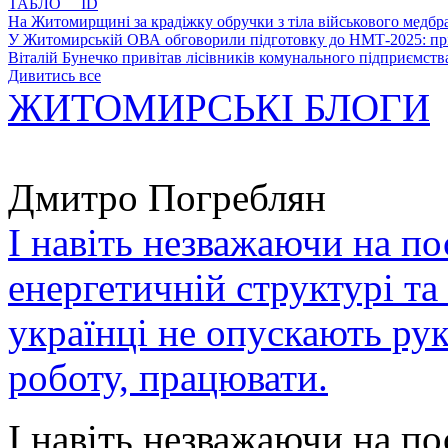
ТАБЛО ID
На Житомирщині за крадіжку обручки з тіла військового медбра
У Житомирській ОВА обговорили підготовку до НМТ-2025: пріо
Віталій Бунечко привітав лісівників комунального підприємс
Дивитись все
ЖИТОМИРСЬКІ БЛОГИ
Дмитро Погреблян
І навіть незважаючи на по
енергетичній структурі та
українці не опускають ру
роботу, працювати.
І навіть незважаючи на по