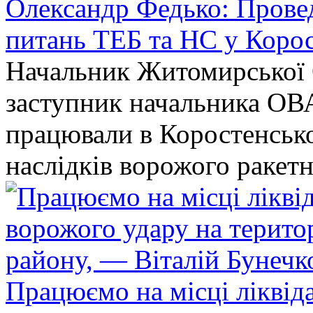
Олександр Федько: Проведе
питань ТЕБ та НС у Коро
Начальник Житомирської 
заступник начальника ОВ
працювали в Коростенськом
наслідків ворожого ракет
Працюємо на місці ліквіда