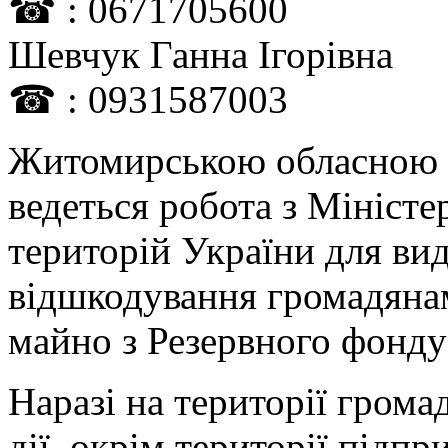
☎ : 0671705600
Шевчук Ганна Ігорівна
☎ : 0931587003
Житомирською обласною в
ведеться робота з Міністе
територій України для вид
відшкодування громадянам
майно з Резервного фонд
Наразі на території грома
дії, окрім території підпр