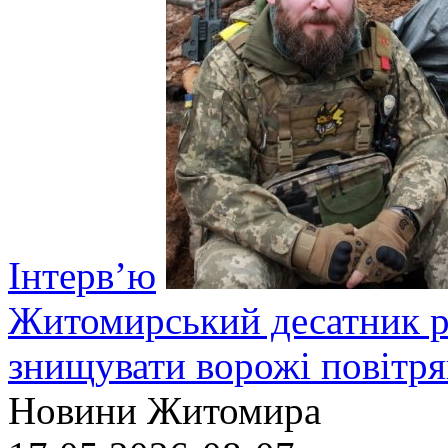
Інтерв’ю
Житомирський десатник ро
знищувати ворожі повітрян
Новини Житомира