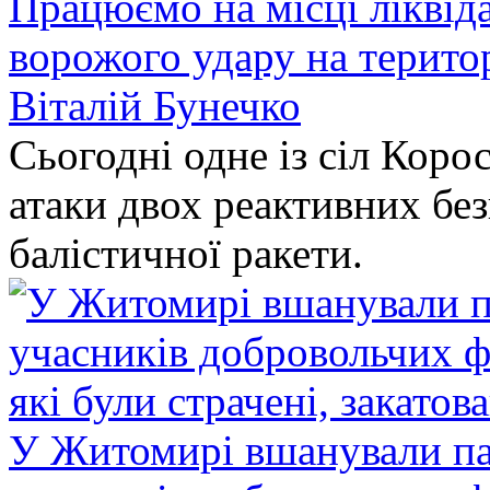
Працюємо на місці ліквіда
ворожого удару на терито
Віталій Бунечко
Сьогодні одне із сіл Коро
атаки двох реактивних без
балістичної ракети.
У Житомирі вшанували па