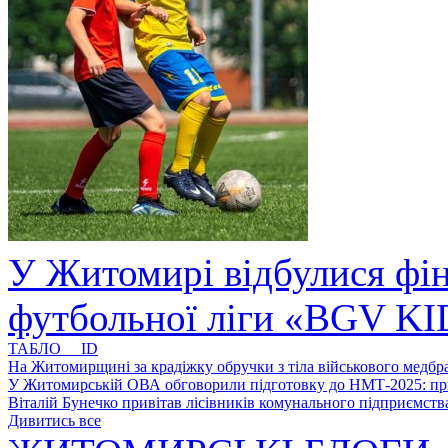
У Житомирі відбулися фін
футбольної ліги «BGV K
ТАБЛО ID
На Житомирщині за крадіжку обручки з тіла військового медбра
У Житомирській ОВА обговорили підготовку до НМТ-2025: пріо
Віталій Бунечко привітав лісівників комунального підприємс
Дивитись все