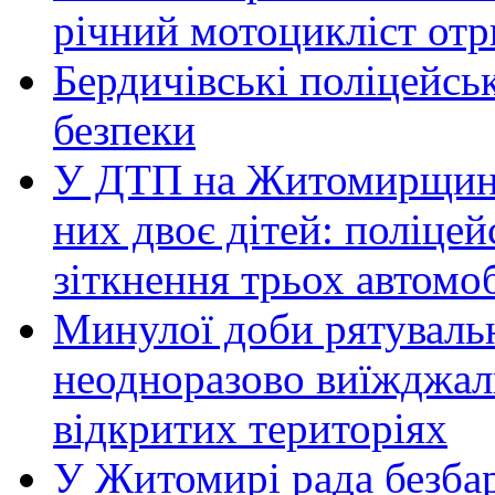
річний мотоцикліст от
Бердичівські поліцейсь
безпеки
У ДТП на Житомирщині 
них двоє дітей: поліце
зіткнення трьох автомоб
Минулої доби рятувал
неодноразово виїжджал
відкритих територіях
У Житомирі рада безбар