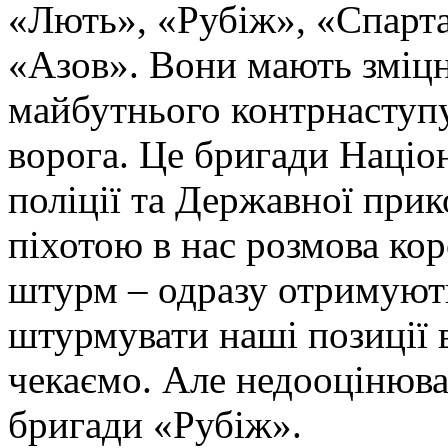
«Лють», «Рубіж», «Спарта
«Азов». Вони мають зміцн
майбутнього контрнаступу 
ворога. Це бригади Націон
поліції та Державної при
піхотою в нас розмова ко
штурм – одразу отримують
штурмувати наші позиції в
чекаємо. Але недооцінюва
бригади «Рубіж».