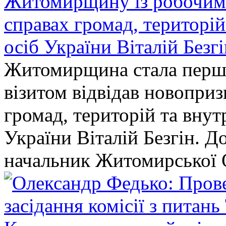
Житомирщину із робочим в
справах громад, територі
осіб України Віталій Безг
Житомирщина стала перши
візитом відвідав новопри
громад, територій та вну
України Віталій Безгін. Д
начальник Житомирської 