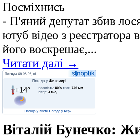
Посміхнись
- П'яний депутат збив лося
ютуб відео з реєстратора в
його воскрешає,...
Читати далі →
Погода
09.08.26, ніч
Погода у
Житомирі
+14°
вологість:
80%
тиск:
746 мм
вітер:
3 м/с,
Погода у Києві
Погода у Керчі
Віталій Бунечко: 