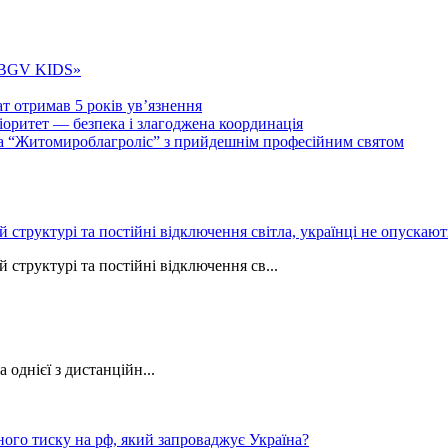
 «BGV KIDS»
т отримав 5 років ув’язнення
ритет — безпека і злагоджена координація
тва “Житомироблагроліс” з прийдешнім професійним святом
ій структурі та постійні відключення світла, українці не опуска
 структурі та постійні відключення св...
однієї з дистанційн...
ного тиску на рф, який запроваджує Україна?