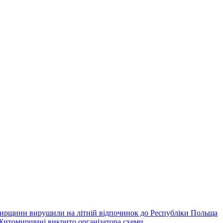
омирщини вирушили на літній відпочинок до Республіки Польща
 Житомирщині викрито організатора схеми