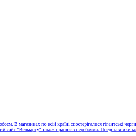
оєм. В магазинах по всій країні спостерігалися гігантські черг
ний сайт "Велмарту" також працює з перебоями. Представники ко