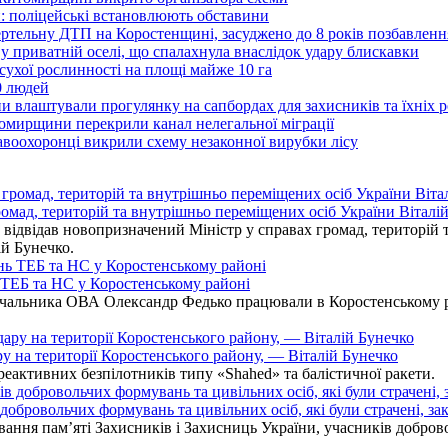
: поліцейські встановлюють обставини
ертельну ДТП на Коростенщині, засуджено до 8 років позбавленн
 приватній оселі, що спалахнула внаслідок удару блискавки
ухої рослинності на площі майже 10 га
0 людей
 влаштували прогулянку на сапбордах для захисників та їхніх 
итомирщини перекрили канал нелегальної міграції
воохоронці викрили схему незаконної вирубки лісу
омад, територій та внутрішньо переміщених осіб України Віталій
ідвідав новопризначений Міністр у справах громад, територій т
ій Бунечко.
ь ТЕБ та НС у Коростенському районі
альника ОВА Олександр Федько працювали в Коростенському райо
ру на території Коростенського району, — Віталій Бунечко
 реактивних безпілотників типу «Shahed» та балістичної ракети.
бровольчих формувань та цивільних осіб, які були страчені, зак
ання пам’яті Захисників і Захисниць України, учасників добровол