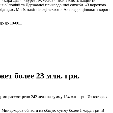
, «Кара-Даг», «Буревій», «Азов». Вони мають зміцнити
альної поліції та Державної прикордонної служби. «З ворожою
ідпадає. Ми їх навіть іноді чекаємо. Але недооцінювати ворога
о до 10-00...
т более 23 млн. грн.
удами рассмотрено 242 дела на сумму 184 млн. грн. Из которых в
в Миндоходов области на общую сумму более 1 млрд. грн. В