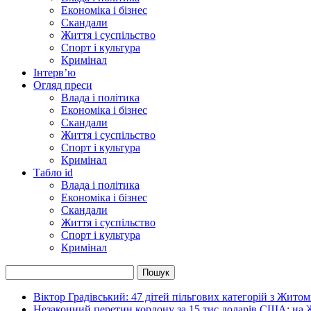
Економіка і бізнес
Скандали
Життя і суспільство
Спорт і культура
Кримінал
Інтерв’ю
Огляд преси
Влада і політика
Економіка і бізнес
Скандали
Життя і суспільство
Спорт і культура
Кримінал
Табло id
Влада і політика
Економіка і бізнес
Скандали
Життя і суспільство
Спорт і культура
Кримінал
Віктор Градівський: 47 дітей пільгових категорій з Жит
Незаконний перетин кордону за 15 тис доларів США: на