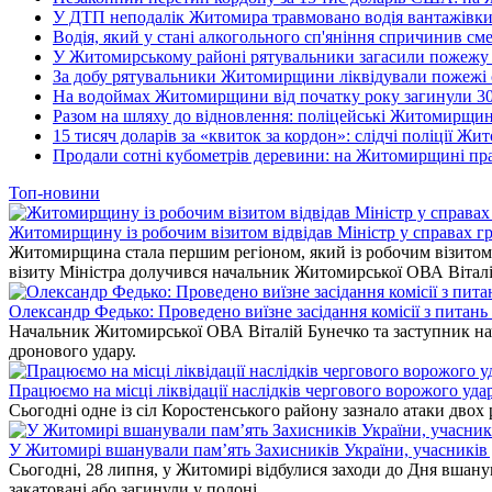
У ДТП неподалік Житомира травмовано водія вантажівки
Водія, який у стані алкогольного сп'яніння спричинив см
У Житомирському районі рятувальники загасили пожежу у
За добу рятувальники Житомирщини ліквідували пожежі с
На водоймах Житомирщини від початку року загинули 3
Разом на шляху до відновлення: поліцейські Житомирщини
15 тисяч доларів за «квиток за кордон»: слідчі поліції Ж
Продали сотні кубометрів деревини: на Житомирщині пра
Топ-новини
Житомирщину із робочим візитом відвідав Міністр у справах гр
Житомирщина стала першим регіоном, який із робочим візитом в
візиту Міністра долучився начальник Житомирської ОВА Вітал
Олександр Федько: Проведено виїзне засідання комісії з питан
Начальник Житомирської ОВА Віталій Бунечко та заступник нач
дронового удару.
Працюємо на місці ліквідації наслідків чергового ворожого уда
Сьогодні одне із сіл Коростенського району зазнало атаки двох
У Житомирі вшанували пам’ять Захисників України, учасників до
Сьогодні, 28 липня, у Житомирі відбулися заходи до Дня вшанув
закатовані або загинули у полоні.