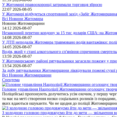
У Житомирі правоохоронці затримали торговця зброєю
22:07
2026-08-05
У Житомирі відбудеться спортивний захід «Забіг Житомирщин
Всі Новини Житомира
Новини Житомирщини
14:12
2026-08-07
Незаконний перетин кордону за 15 тис доларів США: на Житом
14:08
2026-08-07
У ДТП неподалік Житомира травмовано водія вантажівки: пол
14:05
2026-08-07
Водія, який у стані алкогольного сп'яніння спричинив смертел
13:59
2026-08-07
У Житомирському районі рятувальники загасили пожежу у прива
13:54
2026-08-07
За добу рятувальники Житомирщини ліквідували пожежі сухої 
Всі Новини Житомирщини
Спецтема
Головне управління Нацполіції Житомирщини оголошує творч
Поліцейські пропонують долучитись усім охочим, у першу чергу
та має на меті створення низки соціальних роликів із порадами
яких вдаються ошуканти. Чи не щодня до поліції Житомирщини 
З холодною головою продовжуємо йти до мети — звільнення вс