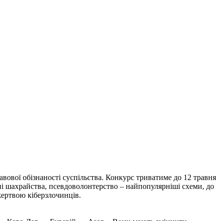
вової обізнаності суспільства. Конкурс триватиме до 12 травня
нні шахрайства, псевдоволонтерство – найпопулярніші схеми, до
жертвою кіберзлочинців.