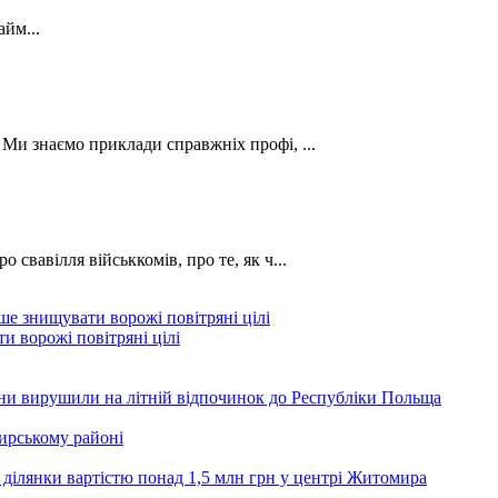
йм...
. Ми знаємо приклади справжніх профі, ...
о свавілля військкомів, про те, як ч...
и ворожі повітряні цілі
ини вирушили на літній відпочинок до Республіки Польща
ирському районі
 ділянки вартістю понад 1,5 млн грн у центрі Житомира