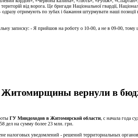
талевий кордон», «Червона калина», «Лють», «Рубіж», «Спартан»
і територій від ворога. Це бригади Національної гвардії, Націон
 одразу отримують по зубах і бажання штурмувати наші позиції в
ну записку: - Я прийшов на роботу о 10-00, а не в 09-00, тому щ
Житомирщины вернули в бюдже
боты
ГУ Миндоходов в Житомирской области
, с начала года с
 дел на сумму более 23 млн. грн.
тмене налоговых уведомлений - решений территориальных органо