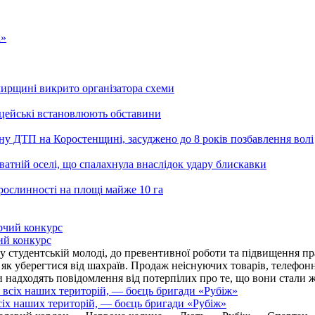
а»
ирщині викрито організатора схеми
іцейські встановлюють обставини
ьну ДТП на Коростенщині, засуджено до 8 років позбавлення волі
тній оселі, що спалахнула внаслідок удару блискавки
рослинності на площі майже 10 га
ий конкурс
 студентській молоді, до превентивної роботи та підвищення пра
, як уберегтися від шахраїв. Продаж неіснуючих товарів, телефо
надходять повідомлення від потерпілих про те, що вони стали 
іх наших територій, — боєць бригади «Рубіж»