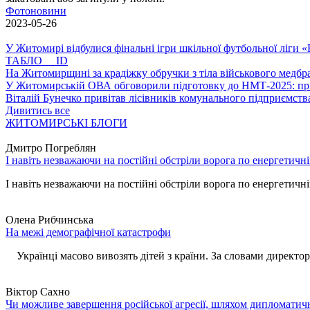
Фотоновини
2023-05-26
У Житомирі відбулися фінальні ігри шкільної футбольної ліги
ТАБЛО ID
На Житомирщині за крадіжку обручки з тіла військового медбра
У Житомирській ОВА обговорили підготовку до НМТ-2025: пріо
Віталій Бунечко привітав лісівників комунального підприємс
Дивитись все
ЖИТОМИРСЬКІ БЛОГИ
Дмитро Погреблян
І навіть незважаючи на постійні обстріли ворога по енергетичн
І навіть незважаючи на постійні обстріли ворога по енергетичній
Олена Рибчинська
На межі демографічної катастрофи
Українці масово вивозять дітей з країни. За словами директора 
Віктор Сахно
Чи можливе завершення російської агресії, шляхом дипломатич