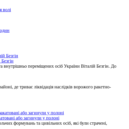
я волі
родин
 Безгін
а внутрішньо переміщених осіб України Віталій Безгін. До
ні, де триває ліквідація наслідків ворожого ракетно-
атовані або загинули у полоні
ьчих формувань та цивільних осіб, які були страчені,