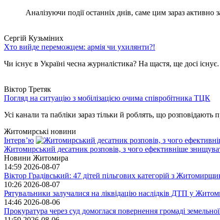
Аналізуючи події останніх днів, саме цим зараз активно за
Сергій Кузьміних
Хто вийде переможцем: армія чи ухилянти?!
Чи існує в Україні чесна журналістика? На щастя, ще досі існує
Віктор Третяк
Погляд на ситуацію з мобілізацією очима співробітника ТЦК
Усі канали та пабліки зараз тільки й роблять, що розповідають пр
Житомирські новини
Інтерв’ю
Житомирський десатник розповів, з чого ефективніше знищуват
Новини Житомира
14:59
2026-08-07
Віктор Градівський: 47 дітей пільгових категорій з Житомирщ
10:26
2026-08-07
Рятувальники залучалися на ліквідацію наслідків ДТП у Житом
14:46
2026-08-06
Прокуратура через суд домоглася повернення громаді земельної
11:59
2026-08-06