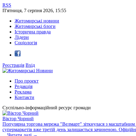
RSS
П'ятниця
,
7
серпня
2026
,
15:55
Житомирські новини
Житомирські блоги
Історична правда
Лідери
Соціологія
Реєстрація
Вхід
Про проект
Редакція
Реклама
Контакти
Суспільно-інформаційний ресурс громади
Віктор Чорний
Популярна торгова мережа "Велмарт" зіткнулася з масштабним зб
супермаркетів вже третій день залишається зачиненою. Офіцій
...
Читати далі →