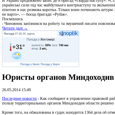
В Україні продовжено запис до 8 бригад «Гвардії наступу»: «С
українські сили під час майбутнього контрнаступу та звільненн
піхотою в нас розмова коротка. Тільки вони починають штурм –
не варто», — боєць бригади «Рубіж».
Посміхнись
- Чиновник запізнився на роботу та змушений писати пояснюваль
Читати далі →
Погода
07.08.26, вдень
Погода у
Житомирі
+31°
вологість:
50%
тиск:
740 мм
вітер:
2 м/с,
Погода у Києві
Погода у Керчі
Юристы органов Миндоходив 
26.05.2014 15:49
П
оследние новости
- Как сообщают в управлении правовой ра
пользу территориальных органов Миндоходив области решено 58
Кроме того, на обжалованы в судах находится 1364 дела об о