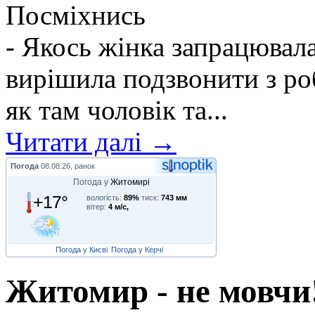
Посміхнись
- Якось жінка запрацювалас
вирішила подзвонити з ро
як там чоловік та...
Читати далі →
Погода
08.08.26, ранок
Погода у
Житомирі
+17°
вологість:
89%
тиск:
743 мм
вітер:
4 м/с,
Погода у Києві
Погода у Керчі
Житомир - не мовчи