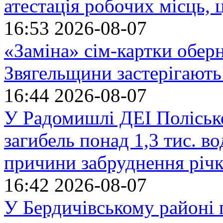
атестація робочих місць, 
16:53
2026-08-07
«Заміна» сім-картки обер
Звягельщини застерігають
16:44
2026-08-07
У Радомишлі ДЕІ Полісько
загибель понад 1,3 тис. в
причини забруднення річ
16:42
2026-08-07
У Бердичівському районі п