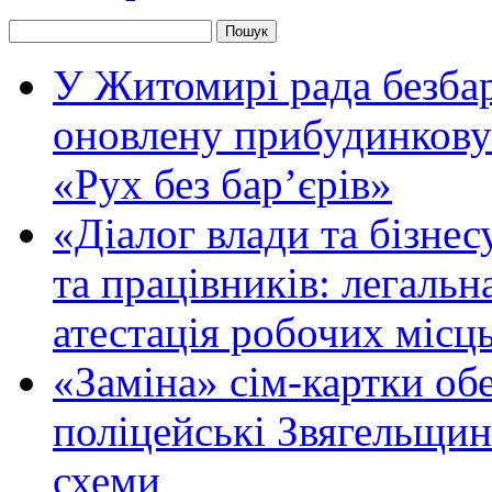
У Житомирі рада безбар
оновлену прибудинкову
«Рух без бар’єрів»
«Діалог влади та бізнес
та працівників: легальна
атестація робочих місць
«Заміна» сім-картки об
поліцейські Звягельщин
схеми