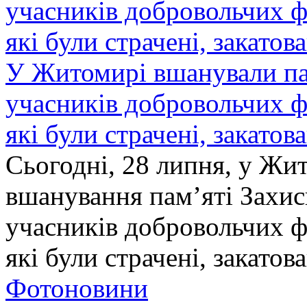
У Житомирі вшанували па
учасників добровольчих ф
які були страчені, закатов
Сьогодні, 28 липня, у Жи
вшанування пам’яті Захис
учасників добровольчих ф
які були страчені, закатов
Фотоновини