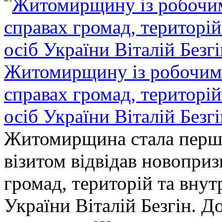
Житомирщину із робочим в
справах громад, територі
осіб України Віталій Безг
Житомирщина стала перши
візитом відвідав новопри
громад, територій та вну
України Віталій Безгін. Д