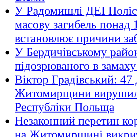
У Радомишлі ДЕІ Полісь
масову загибель понад 1
встановлює причини за
У Бердичівському район
підозрюваного в замаху
Віктор Градівський: 47 
Житомирщини вирушили 
Республіки Польща
Незаконний перетин ко
на Житомирщині викрит