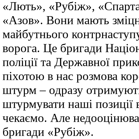
«Лють», «Рубіж», «Спарта
«Азов». Вони мають зміцн
майбутнього контрнаступу 
ворога. Це бригади Націон
поліції та Державної при
піхотою в нас розмова ко
штурм – одразу отримують
штурмувати наші позиції в
чекаємо. Але недооцінюва
бригади «Рубіж».