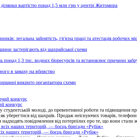
 ділянки вартістю понад 1,5 млн грн у центрі Житомира
ників: легальна зайнятість, гігієна праці та атестація робочих мі
ьщини застерігають від шахрайської схеми
ь понад 1,3 тис. водних біоресурсів та встановлює причини заб
ного в замаху на вбивство
ирщині викрито організатора схеми
ий конкурс
 студентській молоді, до превентивної роботи та підвищення пра
, як уберегтися від шахраїв. Продаж неіснуючих товарів, телефо
надходять повідомлення від потерпілих про те, що вони стали 
іх наших територій, — боєць бригади «Рубіж»