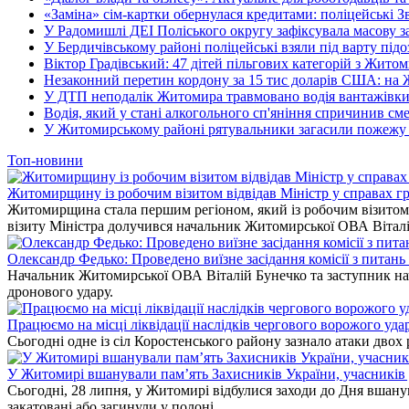
«Заміна» сім-картки обернулася кредитами: поліцейські З
У Радомишлі ДЕІ Поліського округу зафіксувала масову з
У Бердичівському районі поліцейські взяли під варту під
Віктор Градівський: 47 дітей пільгових категорій з Жит
Незаконний перетин кордону за 15 тис доларів США: на
У ДТП неподалік Житомира травмовано водія вантажівки
Водія, який у стані алкогольного сп'яніння спричинив см
У Житомирському районі рятувальники загасили пожежу у
Топ-новини
Житомирщину із робочим візитом відвідав Міністр у справах гр
Житомирщина стала першим регіоном, який із робочим візитом в
візиту Міністра долучився начальник Житомирської ОВА Вітал
Олександр Федько: Проведено виїзне засідання комісії з питан
Начальник Житомирської ОВА Віталій Бунечко та заступник нач
дронового удару.
Працюємо на місці ліквідації наслідків чергового ворожого уда
Сьогодні одне із сіл Коростенського району зазнало атаки двох
У Житомирі вшанували пам’ять Захисників України, учасників до
Сьогодні, 28 липня, у Житомирі відбулися заходи до Дня вшанув
закатовані або загинули у полоні.