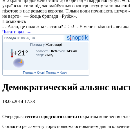
В Україні продовжено запис до 8 бригад «Гвардії наступу»: «С
українські сили під час майбутнього контрнаступу та звільненн
піхотою в нас розмова коротка. Тільки вони починають штурм –
не варто», — боєць бригади «Рубіж».
Посміхнись
- - Алло, це пожежна частина? -Так! - У мене в кімнаті - велика 
Читати далі →
Погода
08.08.26, ніч
Погода у
Житомирі
+21°
вологість:
87%
тиск:
743 мм
вітер:
2 м/с,
Погода у Києві
Погода у Керчі
Демократический альянс выс
18.06.2014 17:38
О
чередная
сессия городского совета
сократила количество чле
Согласно регламенту горисполкома основанием для исключения 