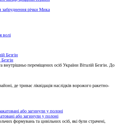
ни забруднення річки Мика
я волі
 Безгін
а внутрішньо переміщених осіб України Віталій Безгін. До
ні, де триває ліквідація наслідків ворожого ракетно-
атовані або загинули у полоні
ьчих формувань та цивільних осіб, які були страчені,