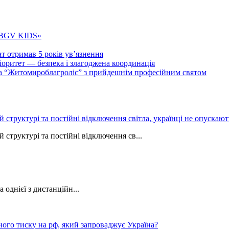
 «BGV KIDS»
т отримав 5 років ув’язнення
ритет — безпека і злагоджена координація
тва “Житомироблагроліс” з прийдешнім професійним святом
ій структурі та постійні відключення світла, українці не опуска
 структурі та постійні відключення св...
однієї з дистанційн...
ного тиску на рф, який запроваджує Україна?