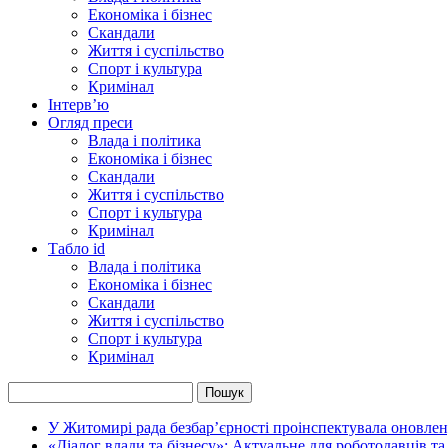
Економіка і бізнес
Скандали
Життя і суспільство
Спорт і культура
Кримінал
Інтерв’ю
Огляд преси
Влада і політика
Економіка і бізнес
Скандали
Життя і суспільство
Спорт і культура
Кримінал
Табло id
Влада і політика
Економіка і бізнес
Скандали
Життя і суспільство
Спорт і культура
Кримінал
У Житомирі рада безбар’єрності проінспектувала оновлен
«Діалог влади та бізнесу»: Актуальне для роботодавців та 