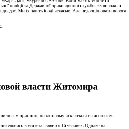
, «Кара-Даг», «Буревій», «Азов». Вони мають зміцнити
альної поліції та Державної прикордонної служби. «З ворожою
ідпадає. Ми їх навіть іноді чекаємо. Але недооцінювати ворога
..
новой власти Житомира
ушили сам принцип, по которому исключали из исполкома.
нительного комитета является 16 человек. Однако на