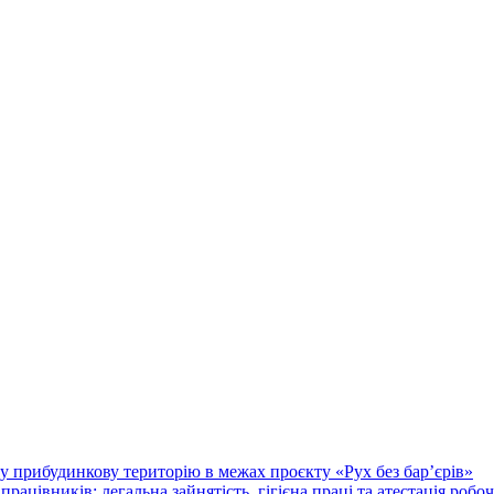
у прибудинкову територію в межах проєкту «Рух без бар’єрів»
працівників: легальна зайнятість, гігієна праці та атестація робо