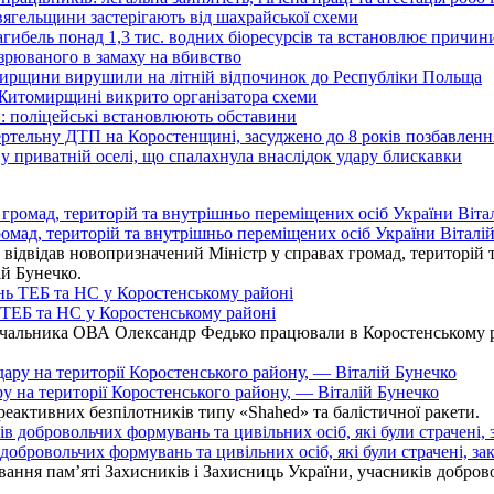
вягельщини застерігають від шахрайської схеми
агибель понад 1,3 тис. водних біоресурсів та встановлює причи
озрюваного в замаху на вбивство
омирщини вирушили на літній відпочинок до Республіки Польща
 Житомирщині викрито організатора схеми
: поліцейські встановлюють обставини
ертельну ДТП на Коростенщині, засуджено до 8 років позбавленн
 приватній оселі, що спалахнула внаслідок удару блискавки
омад, територій та внутрішньо переміщених осіб України Віталій
ідвідав новопризначений Міністр у справах громад, територій т
ій Бунечко.
ь ТЕБ та НС у Коростенському районі
альника ОВА Олександр Федько працювали в Коростенському райо
ру на території Коростенського району, — Віталій Бунечко
 реактивних безпілотників типу «Shahed» та балістичної ракети.
бровольчих формувань та цивільних осіб, які були страчені, зак
ання пам’яті Захисників і Захисниць України, учасників добровол