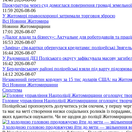
Прокуратура через суд домоглася повернення громаді земельної
11:59
2026-08-06
У Житомирі правоохоронці затримали торговця зброєю
Всі Новини Житомира
Новини Житомирщини
17:01
2026-08-07
«Діалог влади та бізнесу»: Актуальне для роботодавців та праців
16:53
2026-08-07
«Заміна» сім-картки обернулася кредитами: поліцейські Звягел
16:44
2026-08-07
У Радомишлі ДЕІ Поліського округу зафіксувала масову загибел
16:42
2026-08-07
У Бердичівському районі поліцейські взяли під варту підозрюва
14:12
2026-08-07
Незаконний перетин кордону за 15 тис доларів США: на Житом
Всі Новини Житомирщини
Спецтема
Головне управління Нацполіції Житомирщини оголошує творч
Поліцейські пропонують долучитись усім охочим, у першу чергу
та має на меті створення низки соціальних роликів із порадами
яких вдаються ошуканти. Чи не щодня до поліції Житомирщини 
З холодною головою продовжуємо йти до мети — звільнення вс