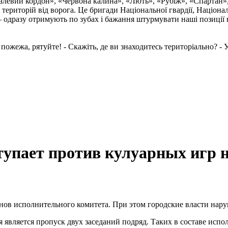
талевий кордон», «Червона калина», «Лють», «Рубіж», «Спартан»
і територій від ворога. Це бригади Національної гвардії, Націон
 одразу отримують по зубах і бажання штурмувати наші позиції в
пожежа, рятуйте! - Скажіть, де ви знаходитесь територіально? - У.
тупает против кулуарных игр 
нов исполнительного комитета. При этом городские власти нар
является пропуск двух заседаний подряд. Таких в составе испол