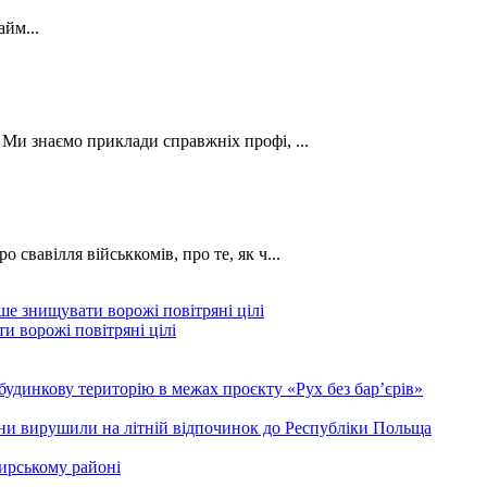
йм...
. Ми знаємо приклади справжніх профі, ...
о свавілля військкомів, про те, як ч...
и ворожі повітряні цілі
будинкову територію в межах проєкту «Рух без бар’єрів»
ини вирушили на літній відпочинок до Республіки Польща
ирському районі