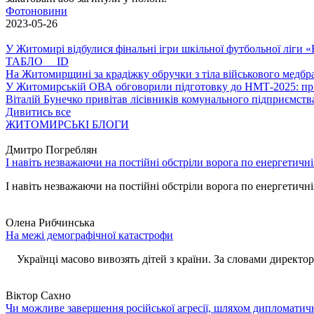
Фотоновини
2023-05-26
У Житомирі відбулися фінальні ігри шкільної футбольної ліги
ТАБЛО ID
На Житомирщині за крадіжку обручки з тіла військового медбра
У Житомирській ОВА обговорили підготовку до НМТ-2025: пріо
Віталій Бунечко привітав лісівників комунального підприємс
Дивитись все
ЖИТОМИРСЬКІ БЛОГИ
Дмитро Погреблян
І навіть незважаючи на постійні обстріли ворога по енергетичн
І навіть незважаючи на постійні обстріли ворога по енергетичній
Олена Рибчинська
На межі демографічної катастрофи
Українці масово вивозять дітей з країни. За словами директора 
Віктор Сахно
Чи можливе завершення російської агресії, шляхом дипломатич