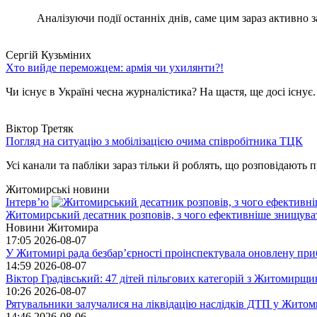
Аналізуючи події останніх днів, саме цим зараз активно за
Сергій Кузьміних
Хто вийде переможцем: армія чи ухилянти?!
Чи існує в Україні чесна журналістика? На щастя, ще досі існує
Віктор Третяк
Погляд на ситуацію з мобілізацією очима співробітника ТЦК
Усі канали та пабліки зараз тільки й роблять, що розповідають пр
Житомирські новини
Інтерв’ю
Житомирський десатник розповів, з чого ефективніше знищуват
Новини Житомира
17:05
2026-08-07
У Житомирі рада безбар’єрності проінспектувала оновлену при
14:59
2026-08-07
Віктор Градівський: 47 дітей пільгових категорій з Житомирщ
10:26
2026-08-07
Рятувальники залучалися на ліквідацію наслідків ДТП у Житом
14:46
2026-08-06