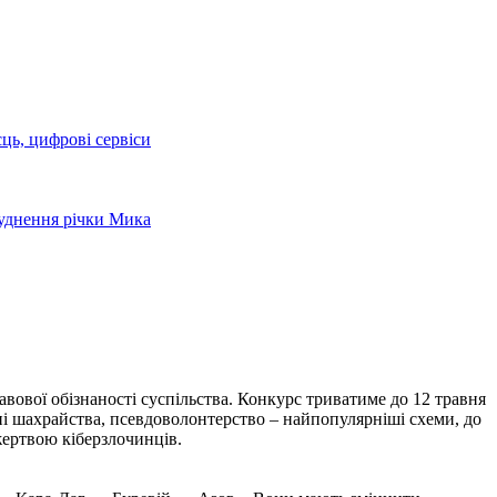
сць, цифрові сервіси
руднення річки Мика
вової обізнаності суспільства. Конкурс триватиме до 12 травня
нні шахрайства, псевдоволонтерство – найпопулярніші схеми, до
жертвою кіберзлочинців.