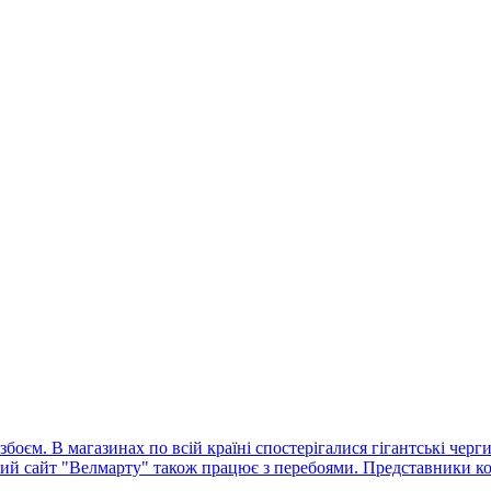
оєм. В магазинах по всій країні спостерігалися гігантські черг
ний сайт "Велмарту" також працює з перебоями. Представники ко