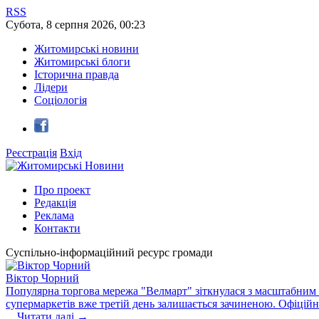
RSS
Субота
,
8
серпня
2026
,
00:23
Житомирські новини
Житомирські блоги
Історична правда
Лідери
Соціологія
Реєстрація
Вхід
Про проект
Редакція
Реклама
Контакти
Суспільно-інформаційний ресурс громади
Віктор Чорний
Популярна торгова мережа "Велмарт" зіткнулася з масштабним зб
супермаркетів вже третій день залишається зачиненою. Офіцій
...
Читати далі →