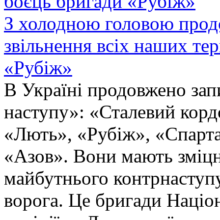
З холодною головою прод
звільнення всіх наших те
«Рубіж»
В Україні продовжено запи
наступу»: «Сталевий корд
«Лють», «Рубіж», «Спарта
«Азов». Вони мають зміцн
майбутнього контрнаступу 
ворога. Це бригади Націон