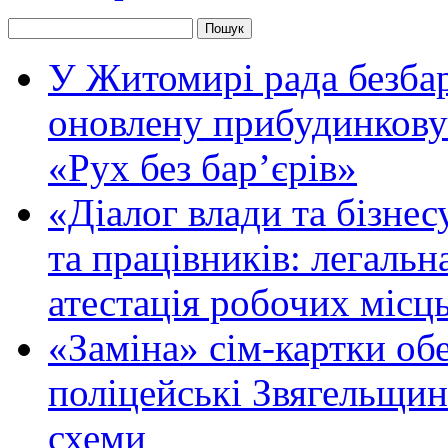
У Житомирі рада безбар
оновлену прибудинкову
«Рух без бар’єрів»
«Діалог влади та бізнес
та працівників: легальна
атестація робочих місць
«Заміна» сім-картки об
поліцейські Звягельщин
схеми