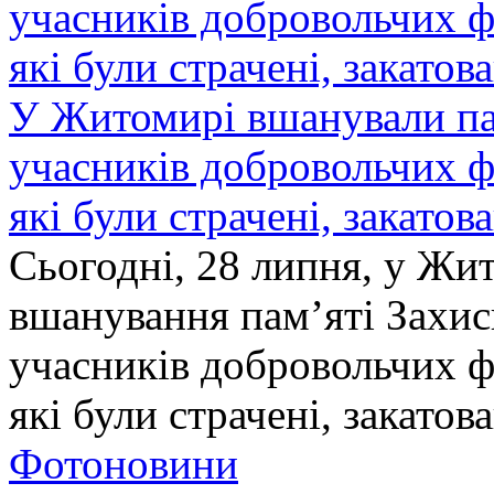
У Житомирі вшанували па
учасників добровольчих ф
які були страчені, закатов
Сьогодні, 28 липня, у Жи
вшанування пам’яті Захис
учасників добровольчих ф
які були страчені, закатов
Фотоновини