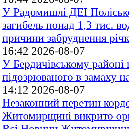
У Радомишлі ДЕІ Полісько
загибель понад 1,3 тис. в
причини забруднення річ
16:42
2026-08-07
У Бердичівському районі п
підозрюваного в замаху н
14:12
2026-08-07
Незаконний перетин кордо
Житомирщині викрито орг
Всі Новини Житомирщин