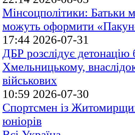
Мінсоцполітики: Батьки 
можуть оформити «Пакун
17:44
2026-07-31
ДБР розслідує детонацію б
Хмельницькому, внаслідок
військових
10:59
2026-07-30
Спортсмен із Житомирщин
юніорів
Всі Україна