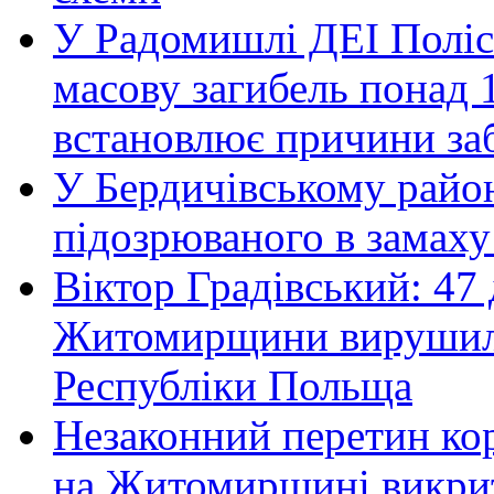
У Радомишлі ДЕІ Полісь
масову загибель понад 1
встановлює причини за
У Бердичівському район
підозрюваного в замаху
Віктор Градівський: 47 
Житомирщини вирушили 
Республіки Польща
Незаконний перетин ко
на Житомирщині викрит