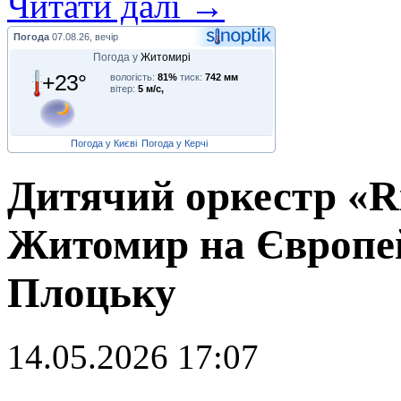
Читати далі →
Погода
07.08.26, вечір
Погода у
Житомирі
+23°
вологість:
81%
тиск:
742 мм
вітер:
5 м/с,
Погода у Києві
Погода у Керчі
Дитячий оркестр «Ri
Житомир на Європей
Плоцьку
14.05.2026 17:07