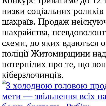
Конкурс триватиме до 12 т
низки соціальних роликів 
шахраїв. Продаж неіснуюч
шахрайства, псевдоволонт
схеми, до яких вдаються 
поліції Житомирщини над
потерпілих про те, що во
кіберзлочинців.