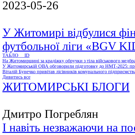
2023-05-26
У Житомирі відбулися фін
футбольної ліги «BGV K
ТАБЛО ID
На Житомирщині за крадіжку обручки з тіла військового медбра
У Житомирській ОВА обговорили підготовку до НМТ-2025: пріо
Віталій Бунечко привітав лісівників комунального підприємс
Дивитись все
ЖИТОМИРСЬКІ БЛОГИ
Дмитро Погреблян
І навіть незважаючи на по