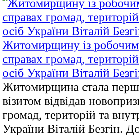
Житомирщину із робочим в
справах громад, територі
осіб України Віталій Безг
Житомирщина стала перши
візитом відвідав новопри
громад, територій та вну
України Віталій Безгін. Д