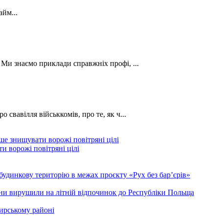
йм...
. Ми знаємо приклади справжніх профі, ...
о свавілля військкомів, про те, як ч...
и ворожі повітряні цілі
будинкову територію в межах проєкту «Рух без бар’єрів»
ини вирушили на літній відпочинок до Республіки Польща
ирському районі