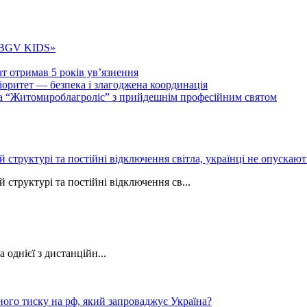
 «BGV KIDS»
т отримав 5 років ув’язнення
ритет — безпека і злагоджена координація
тва “Житомироблагроліс” з прийдешнім професійним святом
ій структурі та постійні відключення світла, українці не опуска
 структурі та постійні відключення св...
однієї з дистанційн...
ного тиску на рф, який запроваджує Україна?