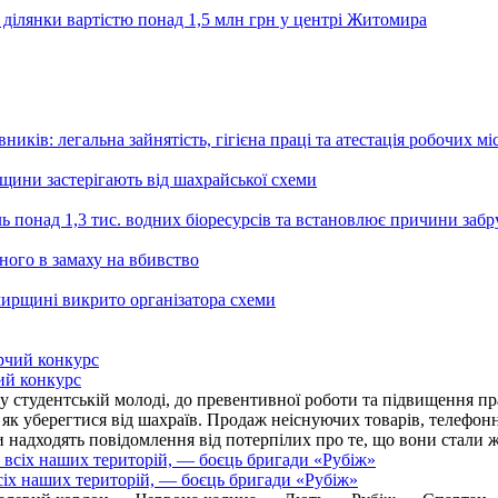
 ділянки вартістю понад 1,5 млн грн у центрі Житомира
ників: легальна зайнятість, гігієна праці та атестація робочих мі
ьщини застерігають від шахрайської схеми
ь понад 1,3 тис. водних біоресурсів та встановлює причини заб
ного в замаху на вбивство
ирщині викрито організатора схеми
ий конкурс
 студентській молоді, до превентивної роботи та підвищення пра
, як уберегтися від шахраїв. Продаж неіснуючих товарів, телефо
надходять повідомлення від потерпілих про те, що вони стали 
іх наших територій, — боєць бригади «Рубіж»