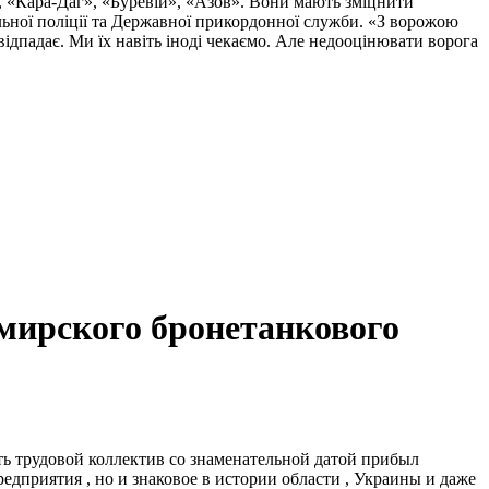
, «Кара-Даг», «Буревій», «Азов». Вони мають зміцнити
альної поліції та Державної прикордонної служби. «З ворожою
ідпадає. Ми їх навіть іноді чекаємо. Але недооцінювати ворога
мирского бронетанкового
ть трудовой коллектив со знаменательной датой прибыл
редприятия , но и знаковое в истории области , Украины и даже