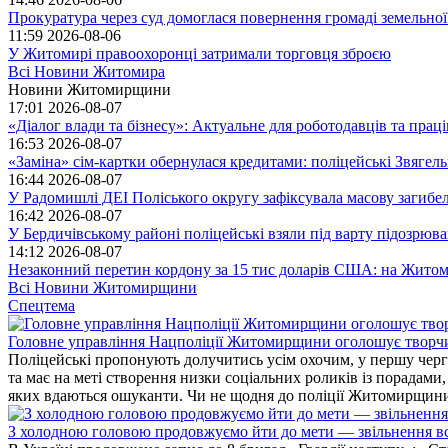
Прокуратура через суд домоглася повернення громаді земельної
11:59
2026-08-06
У Житомирі правоохоронці затримали торговця зброєю
Всі Новини Житомира
Новини Житомирщини
17:01
2026-08-07
«Діалог влади та бізнесу»: Актуальне для роботодавців та праців
16:53
2026-08-07
«Заміна» сім-картки обернулася кредитами: поліцейські Звягел
16:44
2026-08-07
У Радомишлі ДЕІ Поліського округу зафіксувала масову загибел
16:42
2026-08-07
У Бердичівському районі поліцейські взяли під варту підозрюва
14:12
2026-08-07
Незаконний перетин кордону за 15 тис доларів США: на Житом
Всі Новини Житомирщини
Спецтема
Головне управління Нацполіції Житомирщини оголошує творч
Поліцейські пропонують долучитись усім охочим, у першу чергу
та має на меті створення низки соціальних роликів із порадами
яких вдаються ошуканти. Чи не щодня до поліції Житомирщини 
З холодною головою продовжуємо йти до мети — звільнення вс