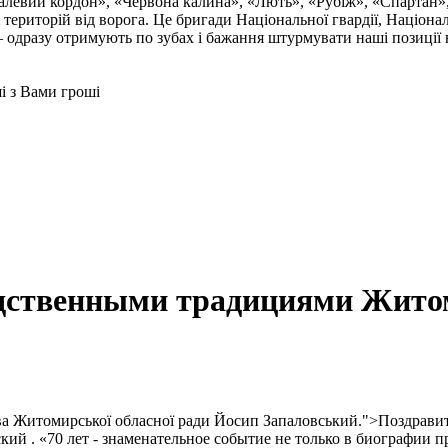
талевий кордон», «Червона калина», «Лють», «Рубіж», «Спартан»
і територій від ворога. Це бригади Національної гвардії, Націон
 одразу отримують по зубах і бажання штурмувати наші позиції в
ші з Вами гроші
одственными традициями Жито
ва Житомирської обласної ради Йосип Запаловський.">Поздрави
ский .
«70 лет - знаменательное событие не только в биографии п