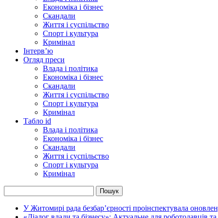
Економіка і бізнес
Скандали
Життя і суспільство
Спорт і культура
Кримінал
Інтерв’ю
Огляд преси
Влада і політика
Економіка і бізнес
Скандали
Життя і суспільство
Спорт і культура
Кримінал
Табло id
Влада і політика
Економіка і бізнес
Скандали
Життя і суспільство
Спорт і культура
Кримінал
У Житомирі рада безбар’єрності проінспектувала оновлен
«Діалог влади та бізнесу»: Актуальне для роботодавців та 