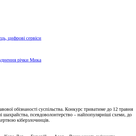
сць, цифрові сервіси
руднення річки Мика
вової обізнаності суспільства. Конкурс триватиме до 12 травня
нні шахрайства, псевдоволонтерство – найпопулярніші схеми, до
жертвою кіберзлочинців.