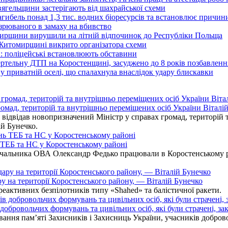
вягельщини застерігають від шахрайської схеми
агибель понад 1,3 тис. водних біоресурсів та встановлює причи
озрюваного в замаху на вбивство
омирщини вирушили на літній відпочинок до Республіки Польща
 Житомирщині викрито організатора схеми
: поліцейські встановлюють обставини
ертельну ДТП на Коростенщині, засуджено до 8 років позбавленн
 приватній оселі, що спалахнула внаслідок удару блискавки
омад, територій та внутрішньо переміщених осіб України Віталій
ідвідав новопризначений Міністр у справах громад, територій т
ій Бунечко.
ь ТЕБ та НС у Коростенському районі
альника ОВА Олександр Федько працювали в Коростенському райо
ру на території Коростенського району, — Віталій Бунечко
 реактивних безпілотників типу «Shahed» та балістичної ракети.
бровольчих формувань та цивільних осіб, які були страчені, зак
ання пам’яті Захисників і Захисниць України, учасників добровол