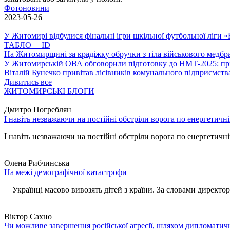
Фотоновини
2023-05-26
У Житомирі відбулися фінальні ігри шкільної футбольної ліги
ТАБЛО ID
На Житомирщині за крадіжку обручки з тіла військового медбра
У Житомирській ОВА обговорили підготовку до НМТ-2025: пріо
Віталій Бунечко привітав лісівників комунального підприємс
Дивитись все
ЖИТОМИРСЬКІ БЛОГИ
Дмитро Погреблян
І навіть незважаючи на постійні обстріли ворога по енергетичн
І навіть незважаючи на постійні обстріли ворога по енергетичній
Олена Рибчинська
На межі демографічної катастрофи
Українці масово вивозять дітей з країни. За словами директора 
Віктор Сахно
Чи можливе завершення російської агресії, шляхом дипломатич