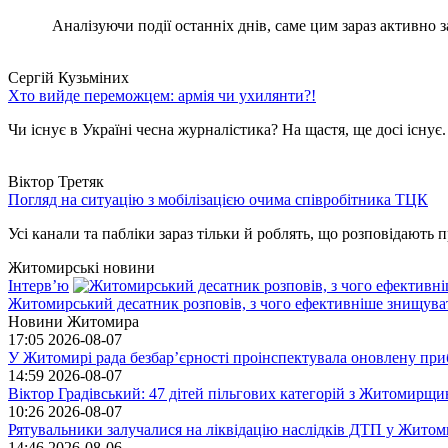
Аналізуючи події останніх днів, саме цим зараз активно за
Сергій Кузьміних
Хто вийде переможцем: армія чи ухилянти?!
Чи існує в Україні чесна журналістика? На щастя, ще досі існує
Віктор Третяк
Погляд на ситуацію з мобілізацією очима співробітника ТЦК
Усі канали та пабліки зараз тільки й роблять, що розповідають пр
Житомирські новини
Інтерв’ю
Житомирський десатник розповів, з чого ефективніше знищуват
Новини Житомира
17:05
2026-08-07
У Житомирі рада безбар’єрності проінспектувала оновлену при
14:59
2026-08-07
Віктор Градівський: 47 дітей пільгових категорій з Житомирщ
10:26
2026-08-07
Рятувальники залучалися на ліквідацію наслідків ДТП у Житом
14:46
2026-08-06