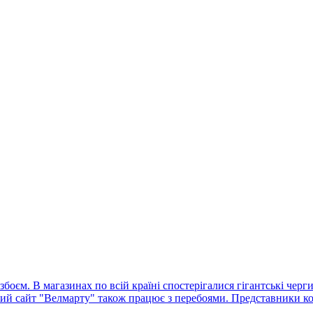
оєм. В магазинах по всій країні спостерігалися гігантські черг
ний сайт "Велмарту" також працює з перебоями. Представники ко