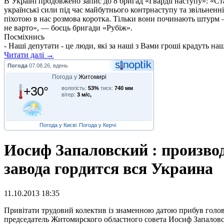
В Україні продовжено запис до 8 бригад «Гвардії наступу»: «С
українські сили під час майбутнього контрнаступу та звільненн
піхотою в нас розмова коротка. Тільки вони починають штурм –
не варто», — боєць бригади «Рубіж».
Посміхнись
- Наші депутати - це люди, які за наші з Вами гроші крадуть на
Читати далі →
Погода
07.08.26, вдень
Погода у
Житомирі
+30°
вологість:
53%
тиск:
740 мм
вітер:
3 м/с,
Погода у Києві
Погода у Керчі
Иосиф Запаловский : произв
завода гордится вся Украина
11.10.2013 18:35
П
ривітати трудовий колектив із знаменною датою прибув голо
председатель Житомирского областного совета Иосиф Запалов