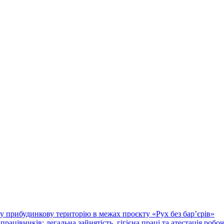
у прибудинкову територію в межах проєкту «Рух без бар’єрів»
працівників: легальна зайнятість, гігієна праці та атестація робо