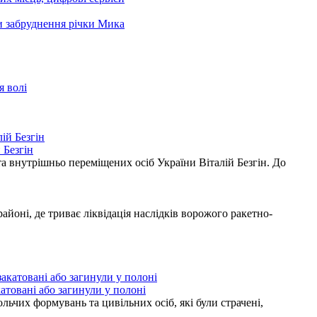
ни забруднення річки Мика
я волі
 Безгін
а внутрішньо переміщених осіб України Віталій Безгін. До
ні, де триває ліквідація наслідків ворожого ракетно-
атовані або загинули у полоні
ьчих формувань та цивільних осіб, які були страчені,