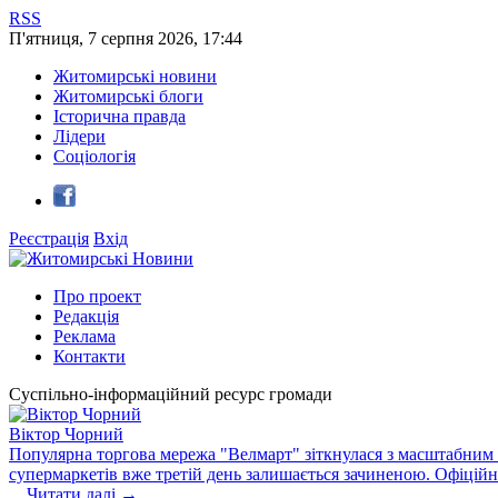
RSS
П'ятниця
,
7
серпня
2026
,
17:44
Житомирські новини
Житомирські блоги
Історична правда
Лідери
Соціологія
Реєстрація
Вхід
Про проект
Редакція
Реклама
Контакти
Суспільно-інформаційний ресурс громади
Віктор Чорний
Популярна торгова мережа "Велмарт" зіткнулася з масштабним зб
супермаркетів вже третій день залишається зачиненою. Офіцій
...
Читати далі →