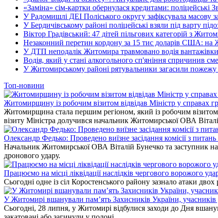
«Заміна» сім-картки обернулася кредитами: поліцейські З
У Радомишлі ДЕІ Поліського округу зафіксувала масову з
У Бердичівському районі поліцейські взяли під варту під
Віктор Градівський: 47 дітей пільгових категорій з Жит
Незаконний перетин кордону за 15 тис доларів США: на
У ДТП неподалік Житомира травмовано водія вантажівки
Водія, який у стані алкогольного сп'яніння спричинив см
У Житомирському районі рятувальники загасили пожежу у
Топ-новини
Житомирщину із робочим візитом відвідав Міністр у справах гр
Житомирщина стала першим регіоном, який із робочим візитом в
візиту Міністра долучився начальник Житомирської ОВА Вітал
Олександр Федько: Проведено виїзне засідання комісії з питан
Начальник Житомирської ОВА Віталій Бунечко та заступник нач
дронового удару.
Працюємо на місці ліквідації наслідків чергового ворожого уда
Сьогодні одне із сіл Коростенського району зазнало атаки двох
У Житомирі вшанували пам’ять Захисників України, учасників до
Сьогодні, 28 липня, у Житомирі відбулися заходи до Дня вшанув
закатовані або загинули у полоні.