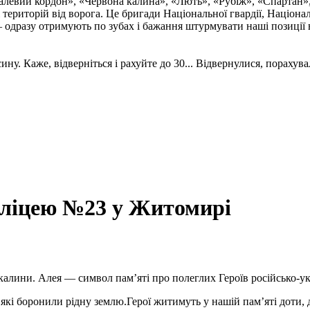
талевий кордон», «Червона калина», «Лють», «Рубіж», «Спартан»
і територій від ворога. Це бригади Національної гвардії, Націон
 одразу отримують по зубах і бажання штурмувати наші позиції в
. Каже, відверніться і рахуйте до 30... Відвернулися, порахувал
я ліцею №23 у Житомирі
алини. Алея — символ пам’яті про полеглих Героїв російсько-укр
і боронили рідну землю.Герої житимуть у нашій пам’яті доти, до