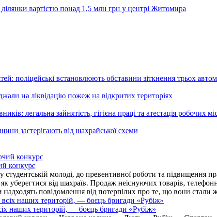
 ділянки вартістю понад 1,5 млн грн у центрі Житомира
ей: поліцейські встановлюють обставини зіткнення трьох автом
али на ліквідацію пожеж на відкритих територіях
ників: легальна зайнятість, гігієна праці та атестація робочих мі
ьщини застерігають від шахрайської схеми
ий конкурс
 студентській молоді, до превентивної роботи та підвищення пра
, як уберегтися від шахраїв. Продаж неіснуючих товарів, телефо
надходять повідомлення від потерпілих про те, що вони стали 
іх наших територій, — боєць бригади «Рубіж»