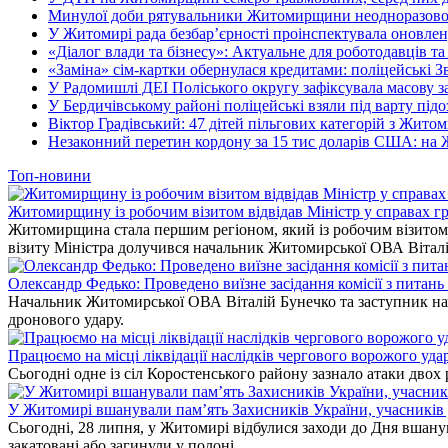
Минулої доби рятувальники Житомирщини неодноразово в
У Житомирі рада безбар’єрності проінспектувала оновлен
«Діалог влади та бізнесу»: Актуальне для роботодавців та 
«Заміна» сім-картки обернулася кредитами: поліцейські З
У Радомишлі ДЕІ Поліського округу зафіксувала масову з
У Бердичівському районі поліцейські взяли під варту під
Віктор Градівський: 47 дітей пільгових категорій з Жит
Незаконний перетин кордону за 15 тис доларів США: на
Топ-новини
Житомирщину із робочим візитом відвідав Міністр у справах гр
Житомирщина стала першим регіоном, який із робочим візитом в
візиту Міністра долучився начальник Житомирської ОВА Вітал
Олександр Федько: Проведено виїзне засідання комісії з питан
Начальник Житомирської ОВА Віталій Бунечко та заступник нач
дронового удару.
Працюємо на місці ліквідації наслідків чергового ворожого уда
Сьогодні одне із сіл Коростенського району зазнало атаки двох
У Житомирі вшанували пам’ять Захисників України, учасників до
Сьогодні, 28 липня, у Житомирі відбулися заходи до Дня вшанув
закатовані або загинули у полоні.