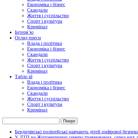
Економіка і бізнес
Скандали
Життя і суспільство
Спорт і культура
Кримінал
Інтерв’ю
Огляд преси
Влада і політика
Економіка і бізнес
Скандали
Життя і суспільство
Спорт і культура
Кримінал
Табло id
Влада і політика
Економіка і бізнес
Скандали
Життя і суспільство
Спорт і культура
Кримінал
Бердичівські поліцейські навчають дітей цифрової безпек
У ДТП на Житомирщині семеро травмованих, серед них дв