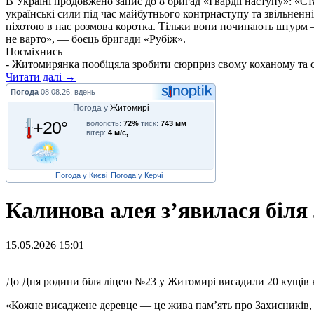
В Україні продовжено запис до 8 бригад «Гвардії наступу»: «С
українські сили під час майбутнього контрнаступу та звільненн
піхотою в нас розмова коротка. Тільки вони починають штурм –
не варто», — боєць бригади «Рубіж».
Посміхнись
- Житомирянка пообіцяла зробити сюрприз свому коханому та сину
Читати далі →
Погода
08.08.26, вдень
Погода у
Житомирі
+20°
вологість:
72%
тиск:
743 мм
вітер:
4 м/с,
Погода у Києві
Погода у Керчі
Калинова алея з’явилася біл
15.05.2026 15:01
Д
о Дня родини біля ліцею №23 у Житомирі висадили 20 кущів к
«Кожне висаджене деревце — це жива пам’ять про Захисників, як