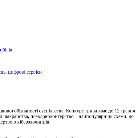
обілів
сць, цифрові сервіси
вової обізнаності суспільства. Конкурс триватиме до 12 травня
нні шахрайства, псевдоволонтерство – найпопулярніші схеми, до
жертвою кіберзлочинців.