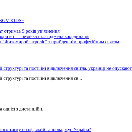
 «BGV KIDS»
т отримав 5 років ув’язнення
ритет — безпека і злагоджена координація
тва “Житомироблагроліс” з прийдешнім професійним святом
ій структурі та постійні відключення світла, українці не опуска
 структурі та постійні відключення св...
однієї з дистанційн...
ного тиску на рф, який запроваджує Україна?