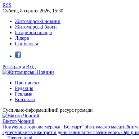
RSS
Субота
,
8
серпня
2026
,
15:30
Житомирські новини
Житомирські блоги
Історична правда
Лідери
Соціологія
Реєстрація
Вхід
Про проект
Редакція
Реклама
Контакти
Суспільно-інформаційний ресурс громади
Віктор Чорний
Популярна торгова мережа "Велмарт" зіткнулася з масштабним зб
супермаркетів вже третій день залишається зачиненою. Офіцій
...
Читати далі →