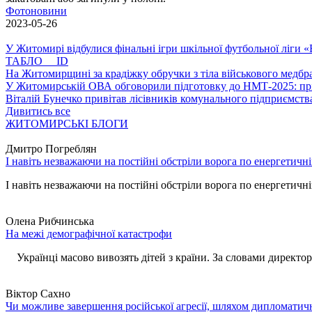
Фотоновини
2023-05-26
У Житомирі відбулися фінальні ігри шкільної футбольної ліги
ТАБЛО ID
На Житомирщині за крадіжку обручки з тіла військового медбра
У Житомирській ОВА обговорили підготовку до НМТ-2025: пріо
Віталій Бунечко привітав лісівників комунального підприємс
Дивитись все
ЖИТОМИРСЬКІ БЛОГИ
Дмитро Погреблян
І навіть незважаючи на постійні обстріли ворога по енергетичн
І навіть незважаючи на постійні обстріли ворога по енергетичній
Олена Рибчинська
На межі демографічної катастрофи
Українці масово вивозять дітей з країни. За словами директора 
Віктор Сахно
Чи можливе завершення російської агресії, шляхом дипломатич