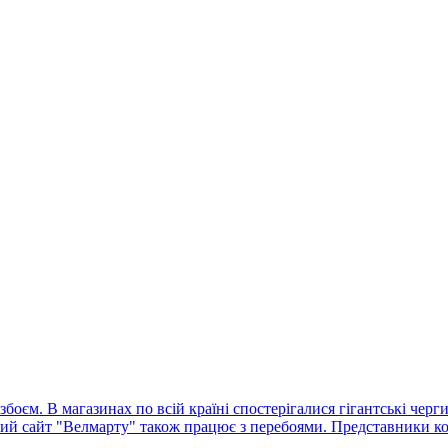
оєм. В магазинах по всій країні спостерігалися гігантські черг
ний сайт "Велмарту" також працює з перебоями. Представники ко