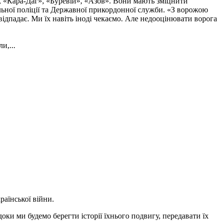
, «Кара-Даг», «Буревій», «Азов». Вони мають зміцнити
альної поліції та Державної прикордонної служби. «З ворожою
ідпадає. Ми їх навіть іноді чекаємо. Але недооцінювати ворога
и,...
аїнської війни.
ки ми будемо берегти історії їхнього подвигу, передавати їх