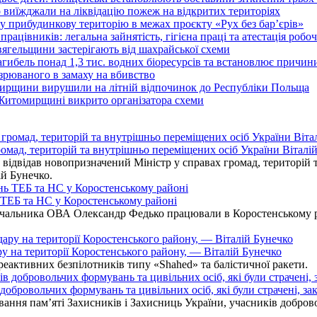
иїжджали на ліквідацію пожеж на відкритих територіях
у прибудинкову територію в межах проєкту «Рух без бар’єрів»
працівників: легальна зайнятість, гігієна праці та атестація робо
вягельщини застерігають від шахрайської схеми
агибель понад 1,3 тис. водних біоресурсів та встановлює причи
озрюваного в замаху на вбивство
омирщини вирушили на літній відпочинок до Республіки Польща
 Житомирщині викрито організатора схеми
омад, територій та внутрішньо переміщених осіб України Віталій
ідвідав новопризначений Міністр у справах громад, територій т
ій Бунечко.
ь ТЕБ та НС у Коростенському районі
альника ОВА Олександр Федько працювали в Коростенському райо
ру на території Коростенського району, — Віталій Бунечко
 реактивних безпілотників типу «Shahed» та балістичної ракети.
бровольчих формувань та цивільних осіб, які були страчені, зак
ання пам’яті Захисників і Захисниць України, учасників добровол