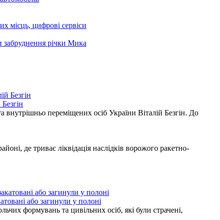
чих місць, цифрові сервіси
ни забруднення річки Мика
 Безгін
а внутрішньо переміщених осіб України Віталій Безгін. До
ні, де триває ліквідація наслідків ворожого ракетно-
атовані або загинули у полоні
ьчих формувань та цивільних осіб, які були страчені,