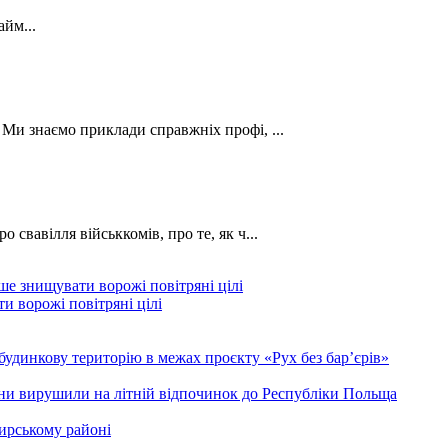
йм...
. Ми знаємо приклади справжніх профі, ...
о свавілля військкомів, про те, як ч...
и ворожі повітряні цілі
будинкову територію в межах проєкту «Рух без бар’єрів»
ини вирушили на літній відпочинок до Республіки Польща
ирському районі