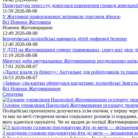
Прокуратура через суд домоглася повернення громаді земельної
11:59
2026-08-06
У Житомирі правоохоронці затримали торговця зброєю
Всі Новини Житомира
Новини Житомирщини
12:49
2026-08-08
Бердичівські поліцейські навчають дітей цифрової безпеки
12:40
2026-08-08
У ДТП на Житомирщині семеро травмованих, серед них двоє діт
11:19
2026-08-08
Минулої доби рятувальники Житомирщини неодноразово виїждж
17:01
2026-08-07
«Діалог влади та бізнесу»: Актуальне для роботодавців та праців
16:53
2026-08-07
«Заміна» сім-картки обернулася кредитами: поліцейські Звягел
Всі Новини Житомирщини
Спецтема
Головне управління Нацполіції Житомирщини оголошує творч
Поліцейські пропонують долучитись усім охочим, у першу чергу
та має на меті створення низки соціальних роликів із порадами
яких вдаються ошуканти. Чи не щодня до поліції Житомирщини 
З холодною головою продовжуємо йти до мети — звільнення вс