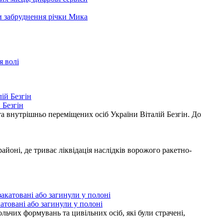
ни забруднення річки Мика
я волі
 Безгін
а внутрішньо переміщених осіб України Віталій Безгін. До
ні, де триває ліквідація наслідків ворожого ракетно-
атовані або загинули у полоні
ьчих формувань та цивільних осіб, які були страчені,