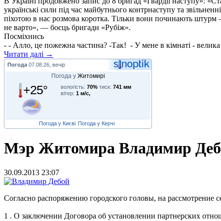
В Україні продовжено запис до 8 бригад «Гвардії наступу»: «С
українські сили під час майбутнього контрнаступу та звільненн
піхотою в нас розмова коротка. Тільки вони починають штурм –
не варто», — боєць бригади «Рубіж».
Посміхнись
- - Алло, це пожежна частина? -Так! - У мене в кімнаті - велика 
Читати далі →
Погода
07.08.26, вечір
Погода у
Житомирі
+25°
вологість:
70%
тиск:
741 мм
вітер:
1 м/с,
Погода у Києві
Погода у Керчі
Мэр Житомира Владимир Дебой
30.09.2013 23:07
С
огласно распоряжению городского головы, на рассмотрение 
1 .
О заключении Договора об установлении партнерских отношен