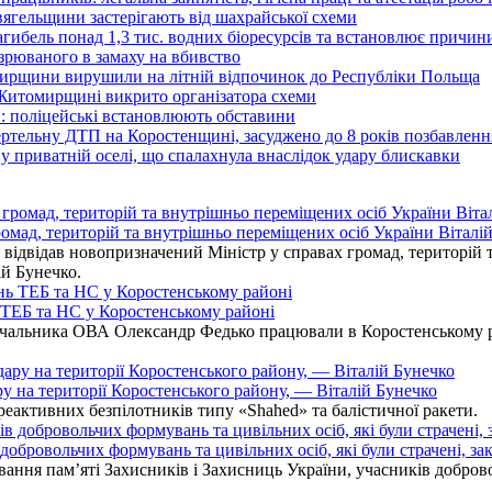
вягельщини застерігають від шахрайської схеми
агибель понад 1,3 тис. водних біоресурсів та встановлює причи
озрюваного в замаху на вбивство
омирщини вирушили на літній відпочинок до Республіки Польща
 Житомирщині викрито організатора схеми
: поліцейські встановлюють обставини
ертельну ДТП на Коростенщині, засуджено до 8 років позбавленн
 приватній оселі, що спалахнула внаслідок удару блискавки
омад, територій та внутрішньо переміщених осіб України Віталій
ідвідав новопризначений Міністр у справах громад, територій т
ій Бунечко.
ь ТЕБ та НС у Коростенському районі
альника ОВА Олександр Федько працювали в Коростенському райо
ру на території Коростенського району, — Віталій Бунечко
 реактивних безпілотників типу «Shahed» та балістичної ракети.
бровольчих формувань та цивільних осіб, які були страчені, зак
ання пам’яті Захисників і Захисниць України, учасників добровол