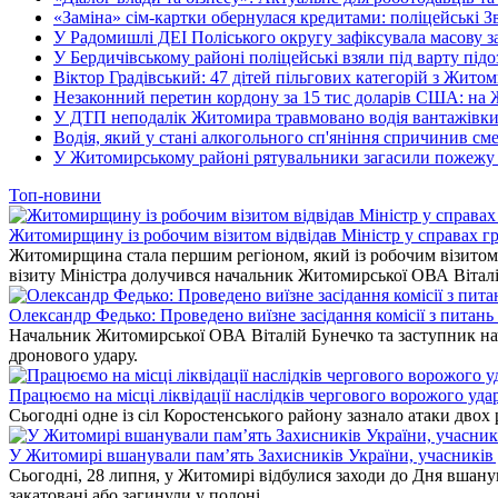
«Заміна» сім-картки обернулася кредитами: поліцейські З
У Радомишлі ДЕІ Поліського округу зафіксувала масову з
У Бердичівському районі поліцейські взяли під варту під
Віктор Градівський: 47 дітей пільгових категорій з Жит
Незаконний перетин кордону за 15 тис доларів США: на
У ДТП неподалік Житомира травмовано водія вантажівки
Водія, який у стані алкогольного сп'яніння спричинив см
У Житомирському районі рятувальники загасили пожежу у
Топ-новини
Житомирщину із робочим візитом відвідав Міністр у справах гр
Житомирщина стала першим регіоном, який із робочим візитом в
візиту Міністра долучився начальник Житомирської ОВА Вітал
Олександр Федько: Проведено виїзне засідання комісії з питан
Начальник Житомирської ОВА Віталій Бунечко та заступник нач
дронового удару.
Працюємо на місці ліквідації наслідків чергового ворожого уда
Сьогодні одне із сіл Коростенського району зазнало атаки двох
У Житомирі вшанували пам’ять Захисників України, учасників до
Сьогодні, 28 липня, у Житомирі відбулися заходи до Дня вшанув
закатовані або загинули у полоні.