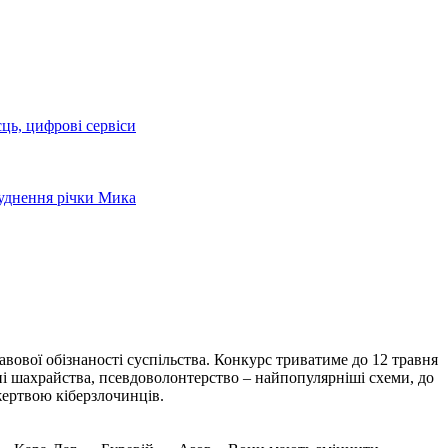
сць, цифрові сервіси
руднення річки Мика
вової обізнаності суспільства. Конкурс триватиме до 12 травня
нні шахрайства, псевдоволонтерство – найпопулярніші схеми, до
жертвою кіберзлочинців.