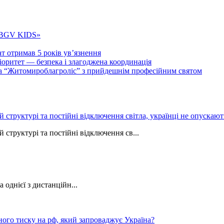
 «BGV KIDS»
т отримав 5 років ув’язнення
ритет — безпека і злагоджена координація
тва “Житомироблагроліс” з прийдешнім професійним святом
ій структурі та постійні відключення світла, українці не опуска
 структурі та постійні відключення св...
однієї з дистанційн...
ного тиску на рф, який запроваджує Україна?