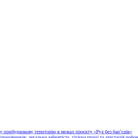
у прибудинкову територію в межах проєкту «Рух без бар’єрів»
працівників: легальна зайнятість, гігієна праці та атестація робо