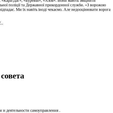
, «Кара-Даг», «Буревій», «Азов». Вони мають зміцнити
альної поліції та Державної прикордонної служби. «З ворожою
ідпадає. Ми їх навіть іноді чекаємо. Але недооцінювати ворога
..
совета
и и деятельности самоуправления .