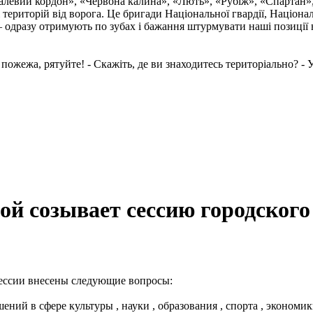
талевий кордон», «Червона калина», «Лють», «Рубіж», «Спартан»
і територій від ворога. Це бригади Національної гвардії, Націон
 одразу отримують по зубах і бажання штурмувати наші позиції в
пожежа, рятуйте! - Скажіть, де ви знаходитесь територіально? - У.
 созывает сессию городского 
сессии внесены следующие вопросы:
ий в сфере культуры , науки , образования , спорта , экономик