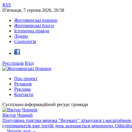
RSS
П'ятниця
,
7
серпня
2026
,
20:58
Житомирські новини
Житомирські блоги
Історична правда
Лідери
Соціологія
Реєстрація
Вхід
Про проект
Редакція
Реклама
Контакти
Суспільно-інформаційний ресурс громади
Віктор Чорний
Популярна торгова мережа "Велмарт" зіткнулася з масштабним зб
супермаркетів вже третій день залишається зачиненою. Офіцій
...
Читати далі →