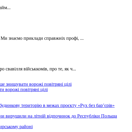
йм...
. Ми знаємо приклади справжніх профі, ...
о свавілля військкомів, про те, як ч...
и ворожі повітряні цілі
будинкову територію в межах проєкту «Рух без бар’єрів»
ини вирушили на літній відпочинок до Республіки Польща
ирському районі