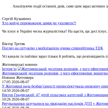
Аналізуючи події останніх днів, саме цим зараз активно за
Сергій Кузьміних
Хто вийде переможцем: армія чи ухилянти?!
Чи існує в Україні чесна журналістика? На щастя, ще досі існує
Віктор Третяк
Погляд на ситуацію з мобілізацією очима співробітника ТЦК
Усі канали та пабліки зараз тільки й роблять, що розповідають пр
Житомирські новини
Інтерв’ю
Житомирський десатник розповів, з чого ефективніше знищуват
Новини Житомира
17:05
2026-08-07
У Житомирі рада безбар’єрності проінспектувала оновлену при
14:59
2026-08-07
Віктор Градівський: 47 дітей пільгових категорій з Житомирщ
10:26
2026-08-07
Рятувальники залучалися на ліквідацію наслідків ДТП у Житом
14:46
2026-08-06