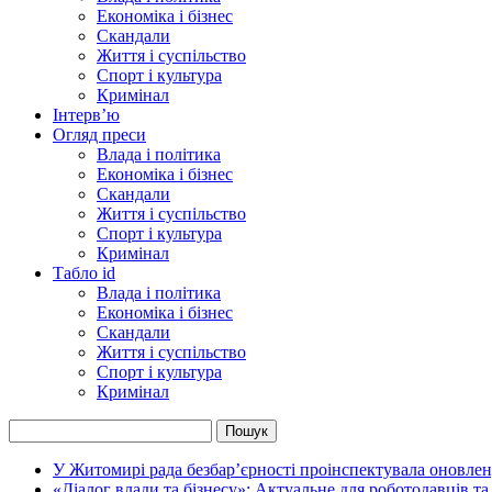
Економіка і бізнес
Скандали
Життя і суспільство
Спорт і культура
Кримінал
Інтерв’ю
Огляд преси
Влада і політика
Економіка і бізнес
Скандали
Життя і суспільство
Спорт і культура
Кримінал
Табло id
Влада і політика
Економіка і бізнес
Скандали
Життя і суспільство
Спорт і культура
Кримінал
У Житомирі рада безбар’єрності проінспектувала оновлен
«Діалог влади та бізнесу»: Актуальне для роботодавців та 