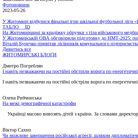
Фотоновини
2023-05-26
У Житомирі відбулися фінальні ігри шкільної футбольної ліги
ТАБЛО ID
На Житомирщині за крадіжку обручки з тіла військового медбра
У Житомирській ОВА обговорили підготовку до НМТ-2025: пріо
Віталій Бунечко привітав лісівників комунального підприємс
Дивитись все
ЖИТОМИРСЬКІ БЛОГИ
Дмитро Погреблян
І навіть незважаючи на постійні обстріли ворога по енергетичн
І навіть незважаючи на постійні обстріли ворога по енергетичній
Олена Рибчинська
На межі демографічної катастрофи
Українці масово вивозять дітей з країни. За словами директора 
Віктор Сахно
Чи можливе завершення російської агресії, шляхом дипломатич