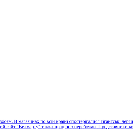
оєм. В магазинах по всій країні спостерігалися гігантські черг
ний сайт "Велмарту" також працює з перебоями. Представники ко