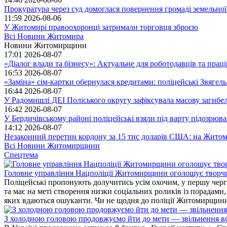
Прокуратура через суд домоглася повернення громаді земельної
11:59
2026-08-06
У Житомирі правоохоронці затримали торговця зброєю
Всі Новини Житомира
Новини Житомирщини
17:01
2026-08-07
«Діалог влади та бізнесу»: Актуальне для роботодавців та праців
16:53
2026-08-07
«Заміна» сім-картки обернулася кредитами: поліцейські Звягел
16:44
2026-08-07
У Радомишлі ДЕІ Поліського округу зафіксувала масову загибел
16:42
2026-08-07
У Бердичівському районі поліцейські взяли під варту підозрюва
14:12
2026-08-07
Незаконний перетин кордону за 15 тис доларів США: на Житом
Всі Новини Житомирщини
Спецтема
Головне управління Нацполіції Житомирщини оголошує творч
Поліцейські пропонують долучитись усім охочим, у першу чергу
та має на меті створення низки соціальних роликів із порадами
яких вдаються ошуканти. Чи не щодня до поліції Житомирщини 
З холодною головою продовжуємо йти до мети — звільнення вс