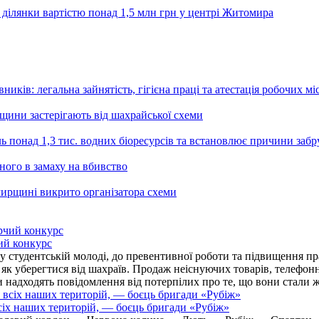
 ділянки вартістю понад 1,5 млн грн у центрі Житомира
ників: легальна зайнятість, гігієна праці та атестація робочих мі
ьщини застерігають від шахрайської схеми
ь понад 1,3 тис. водних біоресурсів та встановлює причини заб
ного в замаху на вбивство
ирщині викрито організатора схеми
ий конкурс
 студентській молоді, до превентивної роботи та підвищення пра
, як уберегтися від шахраїв. Продаж неіснуючих товарів, телефо
надходять повідомлення від потерпілих про те, що вони стали 
іх наших територій, — боєць бригади «Рубіж»