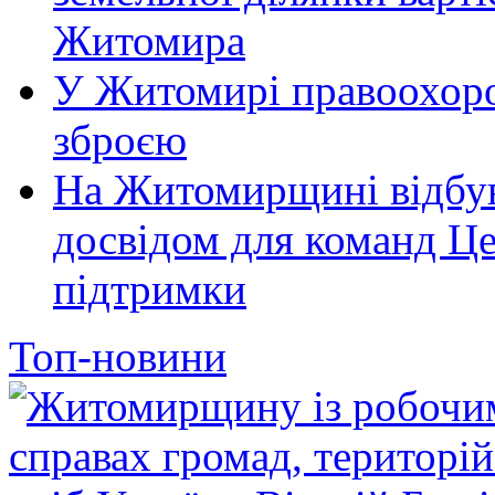
Житомира
У Житомирі правоохоро
зброєю
На Житомирщині відбув
досвідом для команд Це
підтримки
Топ-новини