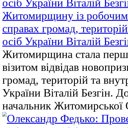
Житомирщину із робочим в
справах громад, територі
осіб України Віталій Безг
Житомирщина стала перши
візитом відвідав новопри
громад, територій та вну
України Віталій Безгін. Д
начальник Житомирської 