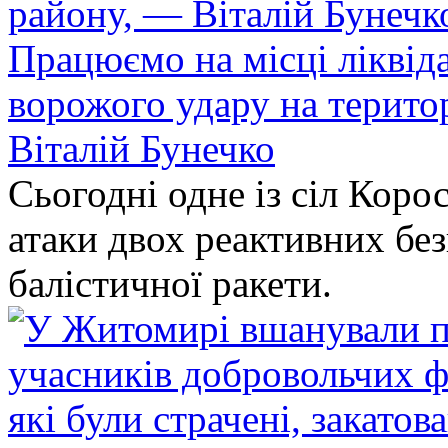
Працюємо на місці ліквіда
ворожого удару на терито
Віталій Бунечко
Сьогодні одне із сіл Коро
атаки двох реактивних без
балістичної ракети.