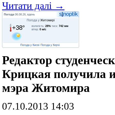
Читати далі →
Погода
06.08.26, вдень
Погода у
Житомирі
+38°
вологість:
28%
тиск:
742 мм
вітер:
0 м/с
Погода у Києві
Погода у Керчі
Редактор студенчес
Крицкая получила 
мэра Житомира
07.10.2013 14:03