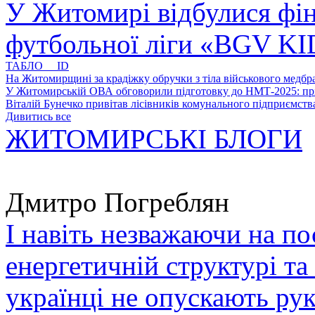
У Житомирі відбулися фін
футбольної ліги «BGV K
ТАБЛО ID
На Житомирщині за крадіжку обручки з тіла військового медбра
У Житомирській ОВА обговорили підготовку до НМТ-2025: пріо
Віталій Бунечко привітав лісівників комунального підприємс
Дивитись все
ЖИТОМИРСЬКІ БЛОГИ
Дмитро Погреблян
І навіть незважаючи на по
енергетичній структурі та
українці не опускають ру