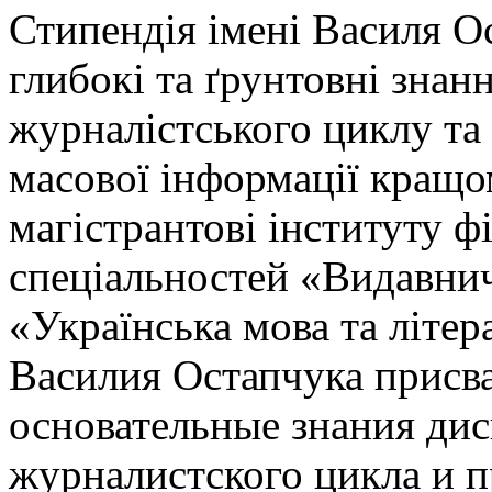
С
типендія імені Василя О
глибокі та ґрунтовні знан
журналістського циклу та 
масової інформації кращом
магістрантові інституту ф
спеціальностей «Видавнич
«Українська мова та літе
Василия Остапчука присва
основательные знания дис
журналистского цикла и п