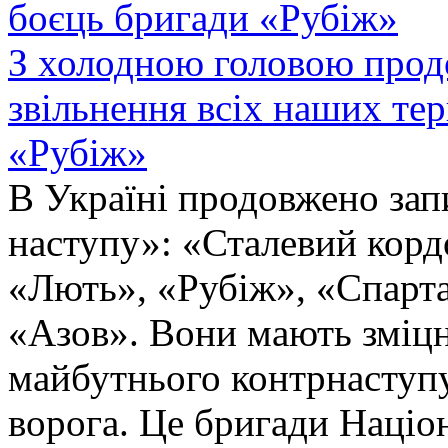
З холодною головою прод
звільнення всіх наших те
«Рубіж»
В Україні продовжено запи
наступу»: «Сталевий корд
«Лють», «Рубіж», «Спарта
«Азов». Вони мають зміцн
майбутнього контрнаступу 
ворога. Це бригади Націон