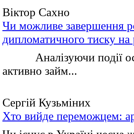
Віктор Сахно
Чи можливе завершення ро
дипломатичного тиску на 
Аналізуючи події остан
активно займ...
Сергій Кузьміних
Хто вийде переможцем: ар