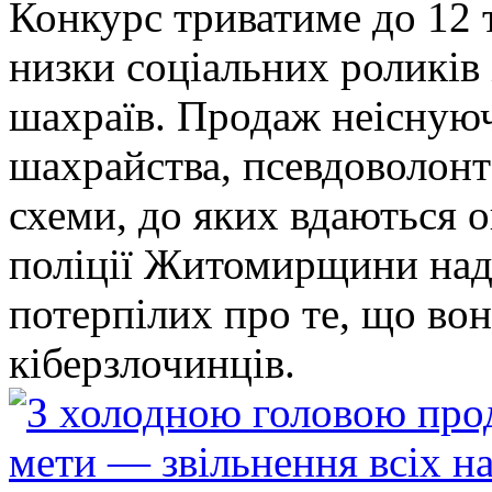
Конкурс триватиме до 12 т
низки соціальних роликів 
шахраїв. Продаж неіснуюч
шахрайства, псевдоволонт
схеми, до яких вдаються 
поліції Житомирщини над
потерпілих про те, що во
кіберзлочинців.