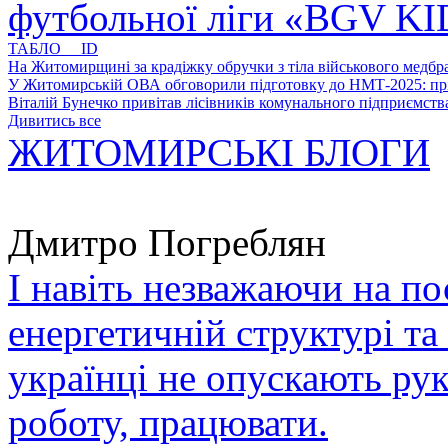
футбольної ліги «BGV K
ТАБЛО ID
На Житомирщині за крадіжку обручки з тіла військового медбра
У Житомирській ОВА обговорили підготовку до НМТ-2025: пріо
Віталій Бунечко привітав лісівників комунального підприємс
Дивитись все
ЖИТОМИРСЬКІ БЛОГИ
Дмитро Погреблян
І навіть незважаючи на по
енергетичній структурі та
українці не опускають ру
роботу, працювати.