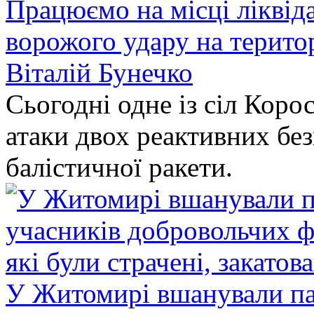
Працюємо на місці ліквіда
ворожого удару на терито
Віталій Бунечко
Сьогодні одне із сіл Коро
атаки двох реактивних без
балістичної ракети.
У Житомирі вшанували па