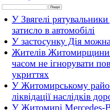
У Звягелі рятувальники
затисло в автомобілі
У застосунку Дія можн
Жителів Житомирщини 
часом не ігнорувати пов
укриттях
У Житомирському район
ліквідації наслідків д
У Житомирі Mercedes-Be