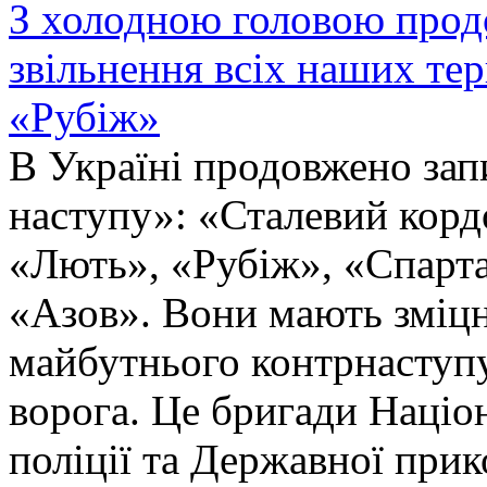
З холодною головою прод
звільнення всіх наших те
«Рубіж»
В Україні продовжено запи
наступу»: «Сталевий корд
«Лють», «Рубіж», «Спарта
«Азов». Вони мають зміцн
майбутнього контрнаступу 
ворога. Це бригади Націон
поліції та Державної при