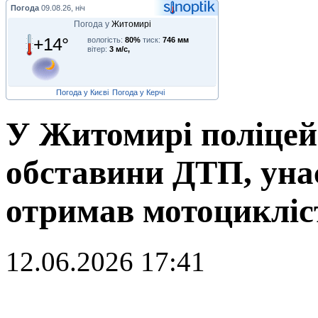
Погода
09.08.26, ніч
Погода у
Житомирі
+14°
вологість:
80%
тиск:
746 мм
вітер:
3 м/с,
Погода у Києві
Погода у Керчі
У Житомирі поліцей
обставини ДТП, уна
отримав мотоцикліс
12.06.2026 17:41