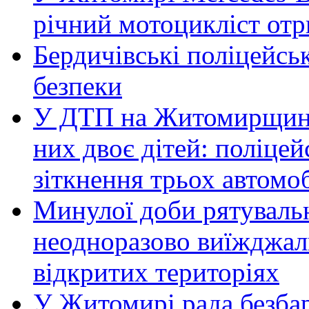
річний мотоцикліст от
Бердичівські поліцейсь
безпеки
У ДТП на Житомирщині 
них двоє дітей: поліце
зіткнення трьох автомоб
Минулої доби рятувал
неодноразово виїжджал
відкритих територіях
У Житомирі рада безбар