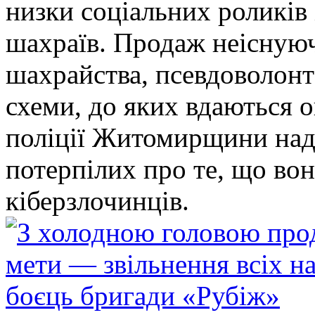
низки соціальних роликів 
шахраїв. Продаж неіснуюч
шахрайства, псевдоволонт
схеми, до яких вдаються 
поліції Житомирщини над
потерпілих про те, що во
кіберзлочинців.