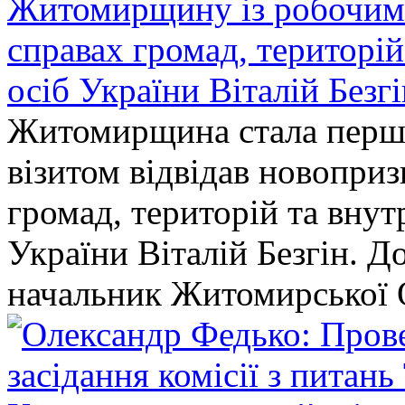
Житомирщину із робочим в
справах громад, територі
осіб України Віталій Безг
Житомирщина стала перши
візитом відвідав новопри
громад, територій та вну
України Віталій Безгін. Д
начальник Житомирської 