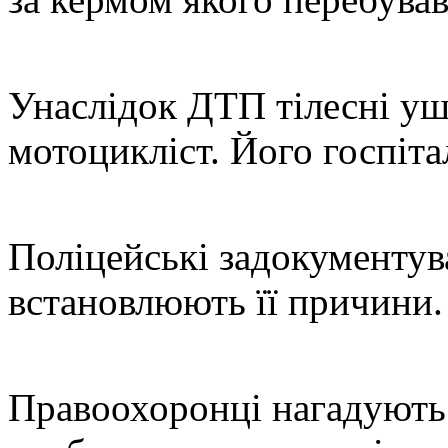
Унаслідок ДТП тілесні у
мотоцикліст. Його госпітал
Поліцейські задокументува
встановлюють її причини.
Правоохоронці нагадують 