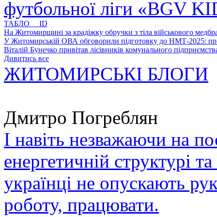
футбольної ліги «BGV K
ТАБЛО ID
На Житомирщині за крадіжку обручки з тіла військового медбра
У Житомирській ОВА обговорили підготовку до НМТ-2025: пріо
Віталій Бунечко привітав лісівників комунального підприємс
Дивитись все
ЖИТОМИРСЬКІ БЛОГИ
Дмитро Погреблян
І навіть незважаючи на по
енергетичній структурі та
українці не опускають ру
роботу, працювати.