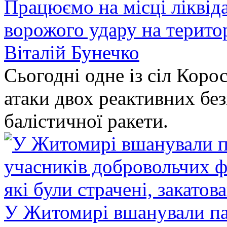
Працюємо на місці ліквіда
ворожого удару на терито
Віталій Бунечко
Сьогодні одне із сіл Коро
атаки двох реактивних без
балістичної ракети.
У Житомирі вшанували па