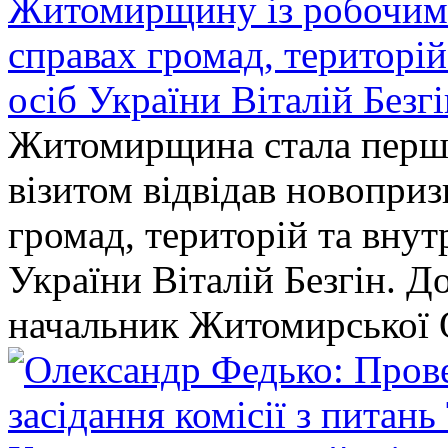
Житомирщину із робочим в
справах громад, територі
осіб України Віталій Безг
Житомирщина стала перши
візитом відвідав новопри
громад, територій та вну
України Віталій Безгін. Д
начальник Житомирської 