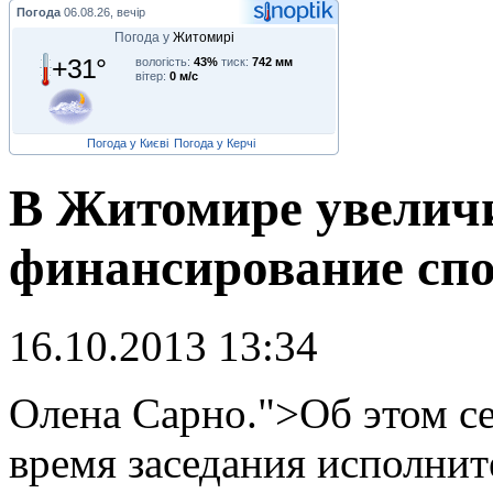
Погода
06.08.26, вечір
Погода у
Житомирі
+31°
вологість:
43%
тиск:
742 мм
вітер:
0 м/с
Погода у Києві
Погода у Керчі
В Житомире увелич
финансирование сп
16.10.2013 13:34
О
лена Сарно.">Об этом се
время заседания исполнит