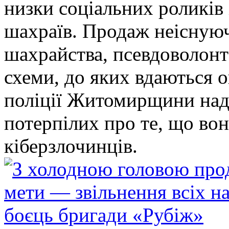
низки соціальних роликів 
шахраїв. Продаж неіснуюч
шахрайства, псевдоволонт
схеми, до яких вдаються 
поліції Житомирщини над
потерпілих про те, що во
кіберзлочинців.