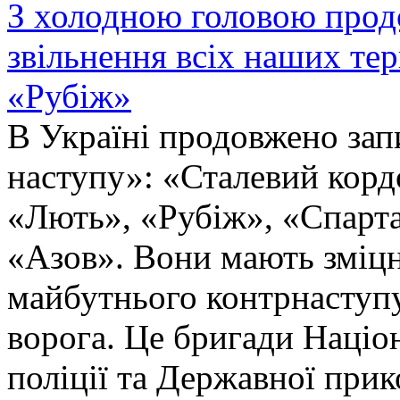
З холодною головою прод
звільнення всіх наших те
«Рубіж»
В Україні продовжено запи
наступу»: «Сталевий корд
«Лють», «Рубіж», «Спарта
«Азов». Вони мають зміцн
майбутнього контрнаступу 
ворога. Це бригади Націон
поліції та Державної при