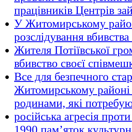
працівників Центрів за
У Житомирському район
розслідування вбивства
Жителя Потіївської гро
вбивство своєї співмеш
Все для безпечного стар
Житомирському районі 
родинами, які потребу
російська агресія прот
1990 пам’яток культурн