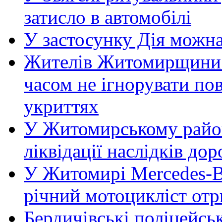
затисло в автомобілі
У застосунку Дія можн
Жителів Житомирщини 
часом не ігнорувати пов
укриттях
У Житомирському район
ліквідації наслідків д
У Житомирі Mercedes-Be
річний мотоцикліст от
Бердичівські поліцейсь