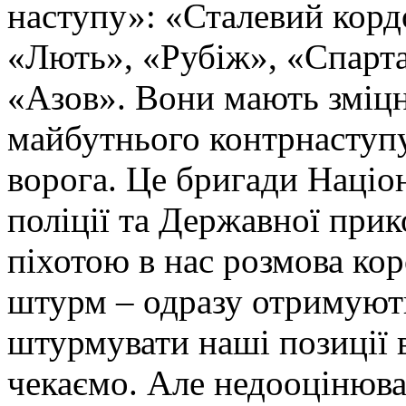
наступу»: «Сталевий корд
«Лють», «Рубіж», «Спарта
«Азов». Вони мають зміцн
майбутнього контрнаступу 
ворога. Це бригади Націон
поліції та Державної при
піхотою в нас розмова ко
штурм – одразу отримують
штурмувати наші позиції в
чекаємо. Але недооцінюва