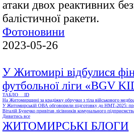
атаки двох реактивних без
балістичної ракети.
Фотоновини
2023-05-26
У Житомирі відбулися фін
футбольної ліги «BGV K
ТАБЛО ID
На Житомирщині за крадіжку обручки з тіла військового медбра
У Житомирській ОВА обговорили підготовку до НМТ-2025: пріо
Віталій Бунечко привітав лісівників комунального підприємс
Дивитись все
ЖИТОМИРСЬКІ БЛОГИ