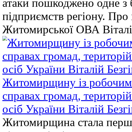
атаки пошкоджено одне 
підприємств регіону. Про
Житомирської ОВА Віталі
Житомирщину із робочим в
справах громад, територі
осіб України Віталій Безг
Житомирщина стала перши