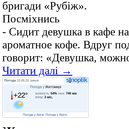
бригади «Рубіж».
Посміхнись
- Сидит девушка в кафе н
ароматное кофе. Вдруг по
говорит: «Девушка, можно 
Читати далі →
Погода
10.08.26, ранок
Погода у
Житомирі
+22°
вологість:
54%
тиск:
746 мм
вітер:
2 м/с,
Погода у Києві
Погода у Керчі