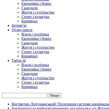
Економіка і бізнес
Скандали
Життя і суспільство
Спорт і культура
Кримінал
Інтерв’ю
Огляд преси
Влада і політика
Економіка і бізнес
Скандали
Життя і суспільство
Спорт і культура
Кримінал
Табло id
Влада і політика
Економіка і бізнес
Скандали
Життя і суспільство
Спорт і культура
Кримінал
Костянтин Лопушанський: Посилення системи національно
Боєприпаси та вибухові речовини «на продаж»: на Жито