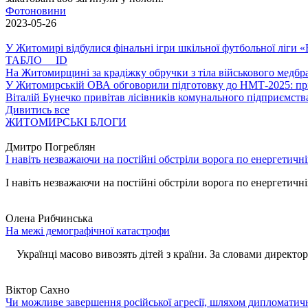
Фотоновини
2023-05-26
У Житомирі відбулися фінальні ігри шкільної футбольної ліги
ТАБЛО ID
На Житомирщині за крадіжку обручки з тіла військового медбра
У Житомирській ОВА обговорили підготовку до НМТ-2025: пріо
Віталій Бунечко привітав лісівників комунального підприємс
Дивитись все
ЖИТОМИРСЬКІ БЛОГИ
Дмитро Погреблян
І навіть незважаючи на постійні обстріли ворога по енергетичн
І навіть незважаючи на постійні обстріли ворога по енергетичній
Олена Рибчинська
На межі демографічної катастрофи
Українці масово вивозять дітей з країни. За словами директора 
Віктор Сахно
Чи можливе завершення російської агресії, шляхом дипломатич