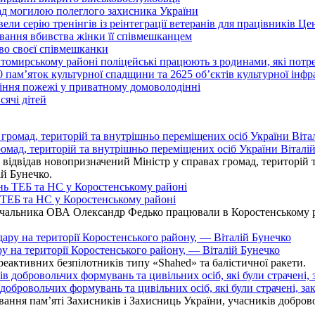
над могилою полеглого захисника України
ли серію тренінгів із реінтеграції ветеранів для працівників Це
вання вбивства жінки її співмешканцем
во своєї співмешканки
итомирському районі поліцейські працюють з родинами, які пот
0 пам’яток культурної спадщини та 2625 об’єктів культурної інф
іння пожежі у приватному домоволодінні
ячі дітей
омад, територій та внутрішньо переміщених осіб України Віталій
ідвідав новопризначений Міністр у справах громад, територій т
ій Бунечко.
ь ТЕБ та НС у Коростенському районі
альника ОВА Олександр Федько працювали в Коростенському райо
ру на території Коростенського району, — Віталій Бунечко
 реактивних безпілотників типу «Shahed» та балістичної ракети.
бровольчих формувань та цивільних осіб, які були страчені, зак
ання пам’яті Захисників і Захисниць України, учасників добровол