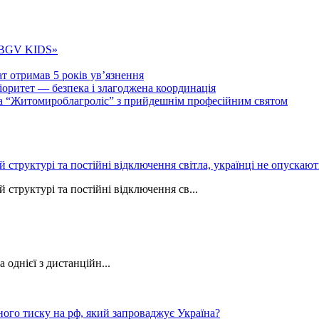
 «BGV KIDS»
т отримав 5 років ув’язнення
ритет — безпека і злагоджена координація
тва “Житомироблагроліс” з прийдешнім професійним святом
ій структурі та постійні відключення світла, українці не опуска
 структурі та постійні відключення св...
однієї з дистанційн...
ного тиску на рф, який запроваджує Україна?