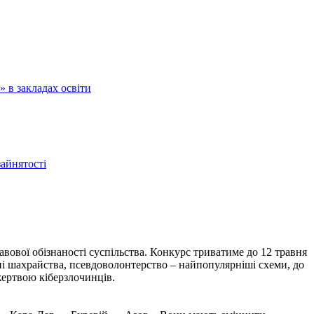
 в закладах освіти
зайнятості
вової обізнаності суспільства. Конкурс триватиме до 12 травня
нні шахрайства, псевдоволонтерство – найпопулярніші схеми, до
жертвою кіберзлочинців.