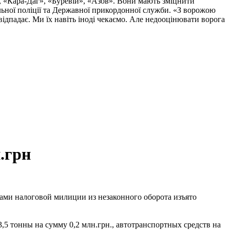
, «Кара-Даг», «Буревій», «Азов». Вони мають зміцнити
альної поліції та Державної прикордонної служби. «З ворожою
ідпадає. Ми їх навіть іноді чекаємо. Але недооцінювати ворога
.грн
ами налоговой милиции из незаконного оборота изъято
23,5 тонны на сумму 0,2 млн.грн., автотранспортных средств на