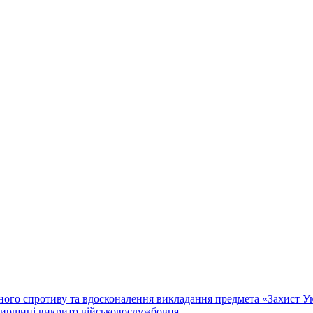
го спротиву та вдосконалення викладання предмета «Захист Укр
мирщині викрито військовослужбовця