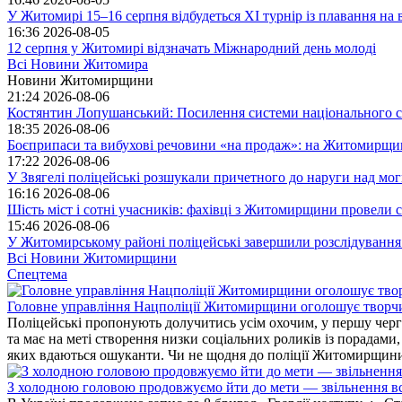
У Житомирі 15–16 серпня відбудеться XI турнір із плавання н
16:36
2026-08-05
12 серпня у Житомирі відзначать Міжнародний день молоді
Всі Новини Житомира
Новини Житомирщини
21:24
2026-08-06
Костянтин Лопушанський: Посилення системи національного сп
18:35
2026-08-06
Боєприпаси та вибухові речовини «на продаж»: на Житомирщи
17:22
2026-08-06
У Звягелі поліцейські розшукали причетного до наруги над мо
16:16
2026-08-06
Шість міст і сотні учасників: фахівці з Житомирщини провели се
15:46
2026-08-06
У Житомирському районі поліцейські завершили розслідування
Всі Новини Житомирщини
Спецтема
Головне управління Нацполіції Житомирщини оголошує творч
Поліцейські пропонують долучитись усім охочим, у першу чергу
та має на меті створення низки соціальних роликів із порадами
яких вдаються ошуканти. Чи не щодня до поліції Житомирщини 
З холодною головою продовжуємо йти до мети — звільнення вс