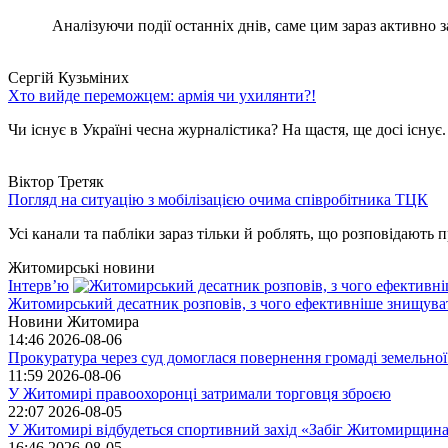
Аналізуючи події останніх днів, саме цим зараз активно за
Сергій Кузьміних
Хто вийде переможцем: армія чи ухилянти?!
Чи існує в Україні чесна журналістика? На щастя, ще досі існує
Віктор Третяк
Погляд на ситуацію з мобілізацією очима співробітника ТЦК
Усі канали та пабліки зараз тільки й роблять, що розповідають пр
Житомирські новини
Інтерв’ю
Житомирський десатник розповів, з чого ефективніше знищуват
Новини Житомира
14:46
2026-08-06
Прокуратура через суд домоглася повернення громаді земельної
11:59
2026-08-06
У Житомирі правоохоронці затримали торговця зброєю
22:07
2026-08-05
У Житомирі відбудеться спортивний захід «Забіг Житомирщин
16:46
2026-08-05