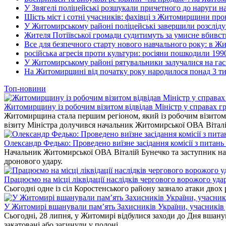
У Звягелі поліцейські розшукали причетного до наруги 
Шість міст і сотні учасників: фахівці з Житомирщини прове
У Житомирському районі поліцейські завершили розсліду
Жителя Потіївської громади судитимуть за умисне вбивст
Все для безпечного старту нового навчального року: в Ж
російська агресія проти культури: росіяни пошкодили 199
У Житомирському районі рятувальники залучалися на гас
На Житомирщині від початку року народилося понад 3 тис
Топ-новини
Житомирщину із робочим візитом відвідав Міністр у справах гр
Житомирщина стала першим регіоном, який із робочим візитом в
візиту Міністра долучився начальник Житомирської ОВА Вітал
Олександр Федько: Проведено виїзне засідання комісії з питан
Начальник Житомирської ОВА Віталій Бунечко та заступник нач
дронового удару.
Працюємо на місці ліквідації наслідків чергового ворожого уда
Сьогодні одне із сіл Коростенського району зазнало атаки двох
У Житомирі вшанували пам’ять Захисників України, учасників до
Сьогодні, 28 липня, у Житомирі відбулися заходи до Дня вшанув
закатовані або загинули у полоні.