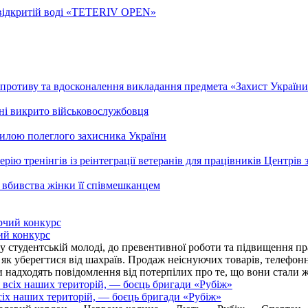
а відкритій воді «TETERIV OPEN»
ротиву та вдосконалення викладання предмета «Захист України»
ні викрито військовослужбовця
гилою полеглого захисника України
рію тренінгів із реінтеграції ветеранів для працівників Центрів 
 вбивства жінки її співмешканцем
ий конкурс
 студентській молоді, до превентивної роботи та підвищення пра
, як уберегтися від шахраїв. Продаж неіснуючих товарів, телефо
надходять повідомлення від потерпілих про те, що вони стали 
іх наших територій, — боєць бригади «Рубіж»