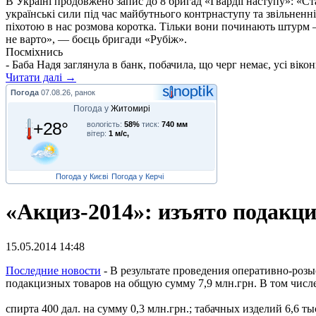
В Україні продовжено запис до 8 бригад «Гвардії наступу»: «С
українські сили під час майбутнього контрнаступу та звільненн
піхотою в нас розмова коротка. Тільки вони починають штурм –
не варто», — боєць бригади «Рубіж».
Посміхнись
- Баба Надя заглянула в банк, побачила, що черг немає, усі вікон
Читати далі →
Погода
07.08.26, ранок
Погода у
Житомирі
+28°
вологість:
58%
тиск:
740 мм
вітер:
1 м/с,
Погода у Києві
Погода у Керчі
«Акциз-2014»: изъято подакци
15.05.2014 14:48
П
оследние новости
- В результате проведения оперативно-роз
подакцизных товаров на общую сумму 7,9 млн.грн. В том числе:
спирта 400 дал. на сумму 0,3 млн.грн.; табачных изделий 6,6 т