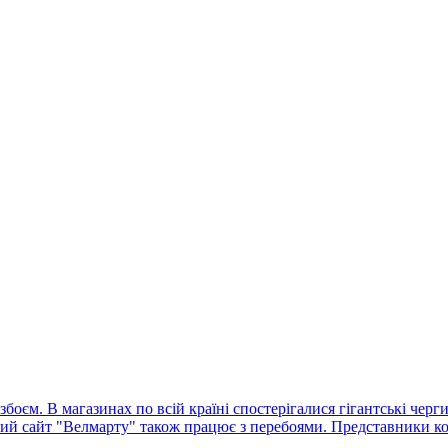
оєм. В магазинах по всій країні спостерігалися гігантські черг
ний сайт "Велмарту" також працює з перебоями. Представники ко