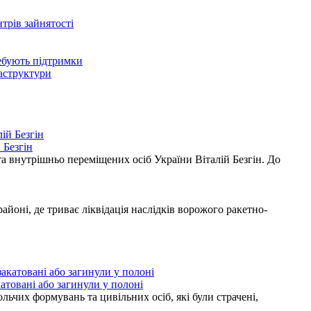
нтрів зайнятості
ребують підтримки
раструктури
 Безгін
а внутрішньо переміщених осіб України Віталій Безгін. До
ні, де триває ліквідація наслідків ворожого ракетно-
атовані або загинули у полоні
ьчих формувань та цивільних осіб, які були страчені,