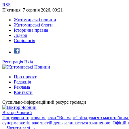
RSS
П'ятниця
,
7
серпня
2026
,
09:21
Житомирські новини
Житомирські блоги
Історична правда
Лідери
Соціологія
Реєстрація
Вхід
Про проект
Редакція
Реклама
Контакти
Суспільно-інформаційний ресурс громади
Віктор Чорний
Популярна торгова мережа "Велмарт" зіткнулася з масштабним зб
супермаркетів вже третій день залишається зачиненою. Офіцій
...
Читати далі →