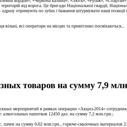
талевий кордон», «Червона калина», «Лють», «Рубіж», «Спартан»
і територій від ворога. Це бригади Національної гвардії, Націон
 одразу отримують по зубах і бажання штурмувати наші позиції в
ця вільні, всі оператори на місцях та привітливо посміхаються...
зных товаров на сумму 7,9 млн
ыскных мероприятий в рамках операции «Акциз-2014» сотрудник
 алкогольных напитков 12450 дал. на сумму 7,2 млн.грн.;
ыс. пачек на сумму 0,02 млн.грн., горюче-смазочных материалов 