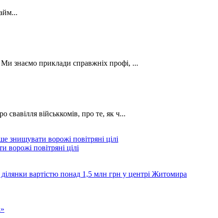
йм...
. Ми знаємо приклади справжніх профі, ...
о свавілля військкомів, про те, як ч...
и ворожі повітряні цілі
 ділянки вартістю понад 1,5 млн грн у центрі Житомира
а»