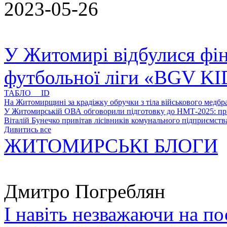
2023-05-26
У Житомирі відбулися фін
футбольної ліги «BGV K
ТАБЛО ID
На Житомирщині за крадіжку обручки з тіла військового медбра
У Житомирській ОВА обговорили підготовку до НМТ-2025: пріо
Віталій Бунечко привітав лісівників комунального підприємс
Дивитись все
ЖИТОМИРСЬКІ БЛОГИ
Дмитро Погреблян
І навіть незважаючи на по