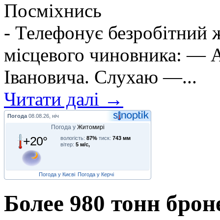
Посміхнись
- Телефонує безробітний
місцевого чиновника: — А
Івановича. Слухаю —...
Читати далі →
Погода
08.08.26, ніч
Погода у
Житомирі
+20°
вологість:
87%
тиск:
743 мм
вітер:
5 м/с,
Погода у Києві
Погода у Керчі
Более 980 тонн бро