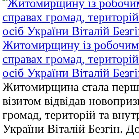
Житомирщину із робочим в
справах громад, територі
осіб України Віталій Безг
Житомирщина стала перши
візитом відвідав новопри
громад, територій та вну
України Віталій Безгін. Д