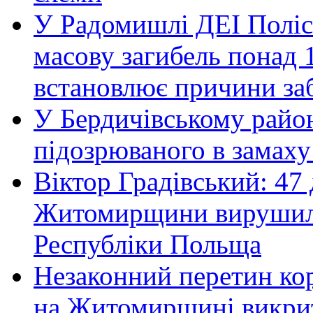
У Радомишлі ДЕІ Полісь
масову загибель понад 1
встановлює причини за
У Бердичівському район
підозрюваного в замаху
Віктор Градівський: 47 
Житомирщини вирушили 
Республіки Польща
Незаконний перетин ко
на Житомирщині викрит