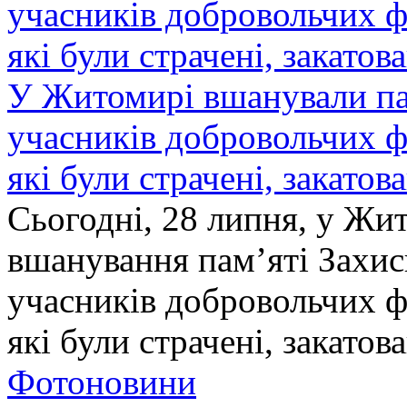
У Житомирі вшанували па
учасників добровольчих ф
які були страчені, закатов
Сьогодні, 28 липня, у Жи
вшанування пам’яті Захис
учасників добровольчих ф
які були страчені, закатов
Фотоновини