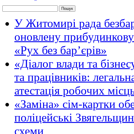
У Житомирі рада безбар
оновлену прибудинкову
«Рух без бар’єрів»
«Діалог влади та бізнес
та працівників: легальна
атестація робочих місць
«Заміна» сім-картки об
поліцейські Звягельщин
схеми