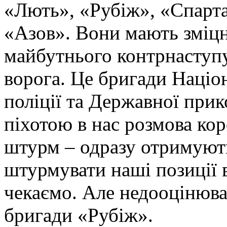
«Лють», «Рубіж», «Спарта
«Азов». Вони мають зміцн
майбутнього контрнаступу 
ворога. Це бригади Націон
поліції та Державної при
піхотою в нас розмова ко
штурм – одразу отримують
штурмувати наші позиції в
чекаємо. Але недооцінюва
бригади «Рубіж».