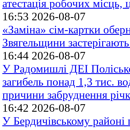
атестація робочих місць, 
16:53
2026-08-07
«Заміна» сім-картки обер
Звягельщини застерігають
16:44
2026-08-07
У Радомишлі ДЕІ Полісько
загибель понад 1,3 тис. в
причини забруднення річ
16:42
2026-08-07
У Бердичівському районі п