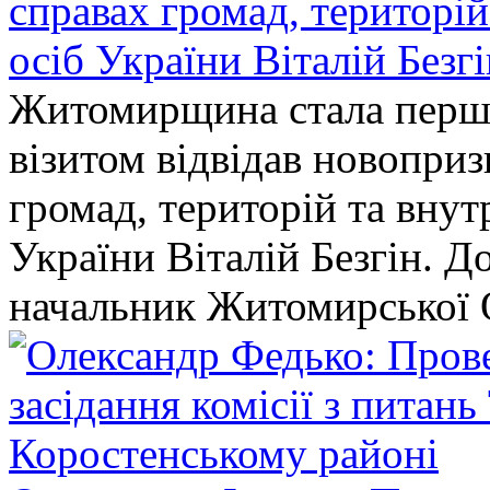
справах громад, територі
осіб України Віталій Безг
Житомирщина стала перши
візитом відвідав новопри
громад, територій та вну
України Віталій Безгін. Д
начальник Житомирської 