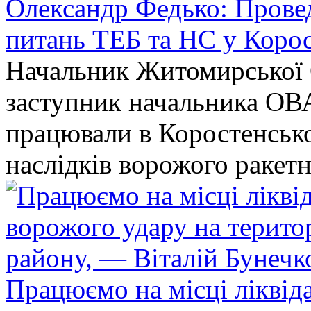
Олександр Федько: Проведе
питань ТЕБ та НС у Коро
Начальник Житомирської 
заступник начальника ОВ
працювали в Коростенськом
наслідків ворожого ракет
Працюємо на місці ліквіда