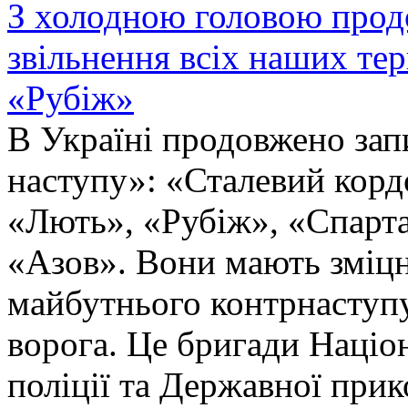
З холодною головою прод
звільнення всіх наших те
«Рубіж»
В Україні продовжено запи
наступу»: «Сталевий корд
«Лють», «Рубіж», «Спарта
«Азов». Вони мають зміцн
майбутнього контрнаступу 
ворога. Це бригади Націон
поліції та Державної при