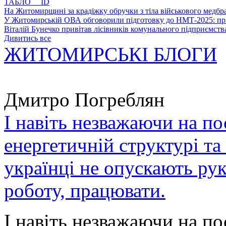
ТАБЛО ID
На Житомирщині за крадіжку обручки з тіла військового медбра
У Житомирській ОВА обговорили підготовку до НМТ-2025: пріо
Віталій Бунечко привітав лісівників комунального підприємс
Дивитись все
ЖИТОМИРСЬКІ БЛОГИ
Дмитро Погреблян
І навіть незважаючи на по
енергетичній структурі та
українці не опускають ру
роботу, працювати.
І навіть незважаючи на по