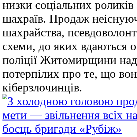
низки соціальних роликів 
шахраїв. Продаж неіснуюч
шахрайства, псевдоволонт
схеми, до яких вдаються 
поліції Житомирщини над
потерпілих про те, що во
кіберзлочинців.