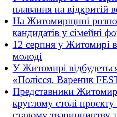
плавання на відкритій
На Житомирщині розпоч
кандидатів у сімейні ф
12 серпня у Житомирі 
молоді
У Житомирі відбудетьс
«Полісся. Вареник FES
Представники Житомирс
круглому столі проєк
сталому тваринництву 