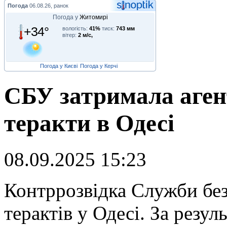
Погода
06.08.26, ранок
Погода у
Житомирі
+34°
вологість:
41%
тиск:
743 мм
вітер:
2 м/с,
Погода у Києві
Погода у Керчі
СБУ затримала аген
теракти в Одесі
08.09.2025 15:23
К
онтррозвідка Служби безп
терактів у Одесі. За резу