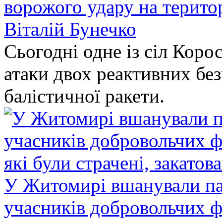
ворожого удару на терито
Віталій Бунечко
Сьогодні одне із сіл Коро
атаки двох реактивних без
балістичної ракети.
У Житомирі вшанували па
учасників добровольчих ф