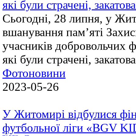
які були страчені, закатов
Сьогодні, 28 липня, у Жи
вшанування пам’яті Захис
учасників добровольчих ф
які були страчені, закатов
Фотоновини
2023-05-26
У Житомирі відбулися фін
футбольної ліги «BGV K