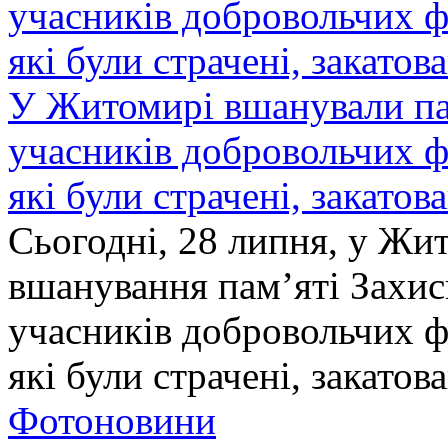
У Житомирі вшанували па
учасників добровольчих ф
які були страчені, закатов
Сьогодні, 28 липня, у Жи
вшанування пам’яті Захис
учасників добровольчих ф
які були страчені, закатов
Фотоновини