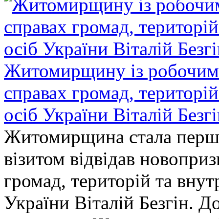
Житомирщину із робочим в
справах громад, територі
осіб України Віталій Безг
Житомирщина стала перши
візитом відвідав новопри
громад, територій та вну
України Віталій Безгін. Д