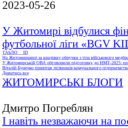
2023-05-26
У Житомирі відбулися фін
футбольної ліги «BGV K
ТАБЛО ID
На Житомирщині за крадіжку обручки з тіла військового медбра
У Житомирській ОВА обговорили підготовку до НМТ-2025: пріо
Віталій Бунечко привітав лісівників комунального підприємс
Дивитись все
ЖИТОМИРСЬКІ БЛОГИ
Дмитро Погреблян
І навіть незважаючи на по