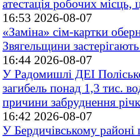
атестація робочих місць, 
16:53
2026-08-07
«Заміна» сім-картки обер
Звягельщини застерігають
16:44
2026-08-07
У Радомишлі ДЕІ Полісько
загибель понад 1,3 тис. в
причини забруднення річ
16:42
2026-08-07
У Бердичівському районі п