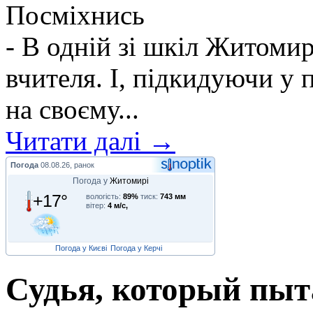
Посміхнись
- В одній зі шкіл Житомир
вчителя. І, підкидуючи у 
на своєму...
Читати далі →
Погода
08.08.26, ранок
Погода у
Житомирі
+17°
вологість:
89%
тиск:
743 мм
вітер:
4 м/с,
Погода у Києві
Погода у Керчі
Судья, который пыта