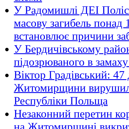
У Радомишлі ДЕІ Полісь
масову загибель понад 1
встановлює причини за
У Бердичівському район
підозрюваного в замаху
Віктор Градівський: 47 
Житомирщини вирушили 
Республіки Польща
Незаконний перетин ко
на Житомирщині викрит