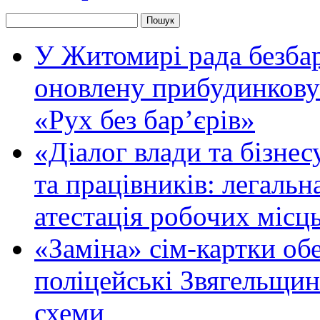
У Житомирі рада безбар
оновлену прибудинкову
«Рух без бар’єрів»
«Діалог влади та бізнес
та працівників: легальна
атестація робочих місць
«Заміна» сім-картки об
поліцейські Звягельщин
схеми