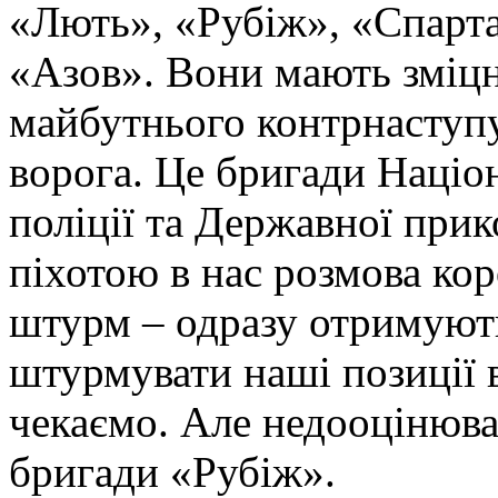
«Лють», «Рубіж», «Спарта
«Азов». Вони мають зміцн
майбутнього контрнаступу 
ворога. Це бригади Націон
поліції та Державної при
піхотою в нас розмова ко
штурм – одразу отримують
штурмувати наші позиції в
чекаємо. Але недооцінюва
бригади «Рубіж».