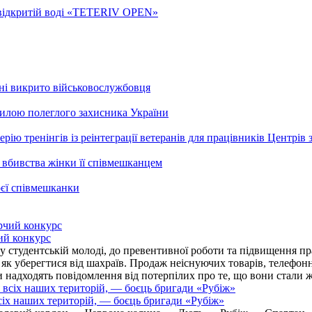
а відкритій воді «TETERIV OPEN»
ні викрито військовослужбовця
гилою полеглого захисника України
рію тренінгів із реінтеграції ветеранів для працівників Центрів 
 вбивства жінки її співмешканцем
оєї співмешканки
ий конкурс
 студентській молоді, до превентивної роботи та підвищення пра
, як уберегтися від шахраїв. Продаж неіснуючих товарів, телефо
надходять повідомлення від потерпілих про те, що вони стали 
іх наших територій, — боєць бригади «Рубіж»