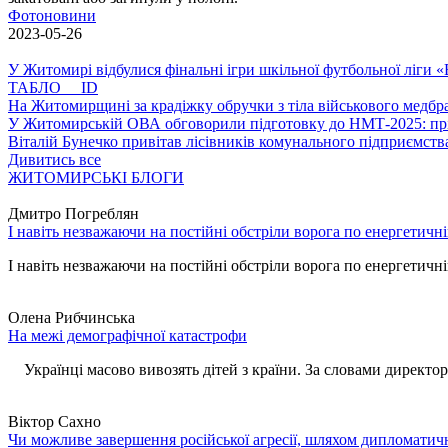
Фотоновини
2023-05-26
У Житомирі відбулися фінальні ігри шкільної футбольної ліги
ТАБЛО ID
На Житомирщині за крадіжку обручки з тіла військового медбра
У Житомирській ОВА обговорили підготовку до НМТ-2025: пріо
Віталій Бунечко привітав лісівників комунального підприємс
Дивитись все
ЖИТОМИРСЬКІ БЛОГИ
Дмитро Погреблян
І навіть незважаючи на постійні обстріли ворога по енергетичн
І навіть незважаючи на постійні обстріли ворога по енергетичній
Олена Рибчинська
На межі демографічної катастрофи
Українці масово вивозять дітей з країни. За словами директора 
Віктор Сахно
Чи можливе завершення російської агресії, шляхом дипломатич