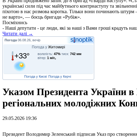
В Україні продовжено запис до 8 бригад «Гвардії наступу»: «С
українські сили під час майбутнього контрнаступу та звільненн
піхотою в нас розмова коротка. Тільки вони починають штурм –
не варто», — боєць бригади «Рубіж».
Посміхнись
- Наші депутати - це люди, які за наші з Вами гроші крадуть на
Читати далі →
Погода
06.08.26, вечір
Погода у
Житомирі
+33°
вологість:
47%
тиск:
742 мм
вітер:
1 м/с,
Погода у Києві
Погода у Керчі
Указом Президента України в 
регіональних молодіжних Кон
29.05.2026 19:36
П
резидент Володимир Зеленський підписав Указ про створення 