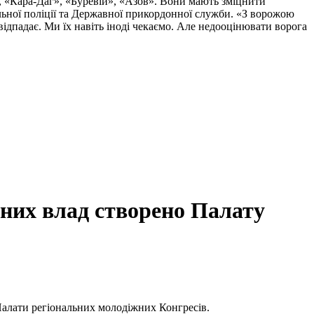
, «Кара-Даг», «Буревій», «Азов». Вони мають зміцнити
альної поліції та Державної прикордонної служби. «З ворожою
ідпадає. Ми їх навіть іноді чекаємо. Але недооцінювати ворога
ьних влад створено Палату
Палати регіональних молодіжних Конгресів.