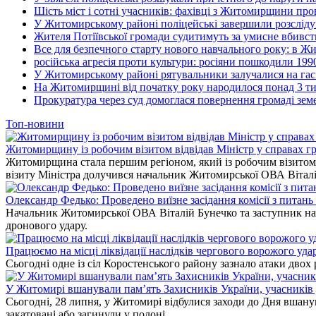
Шість міст і сотні учасників: фахівці з Житомирщини прове
У Житомирському районі поліцейські завершили розсліду
Жителя Потіївської громади судитимуть за умисне вбивст
Все для безпечного старту нового навчального року: в Ж
російська агресія проти культури: росіяни пошкодили 199
У Житомирському районі рятувальники залучалися на гас
На Житомирщині від початку року народилося понад 3 тис
Прокуратура через суд домоглася повернення громаді зем
Топ-новини
Житомирщину із робочим візитом відвідав Міністр у справах гр
Житомирщина стала першим регіоном, який із робочим візитом в
візиту Міністра долучився начальник Житомирської ОВА Вітал
Олександр Федько: Проведено виїзне засідання комісії з питан
Начальник Житомирської ОВА Віталій Бунечко та заступник нач
дронового удару.
Працюємо на місці ліквідації наслідків чергового ворожого уда
Сьогодні одне із сіл Коростенського району зазнало атаки двох
У Житомирі вшанували пам’ять Захисників України, учасників до
Сьогодні, 28 липня, у Житомирі відбулися заходи до Дня вшанув
закатовані або загинули у полоні.