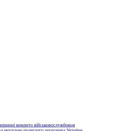
мирщині викрито військовослужбовця
над могилою полеглого захисника України