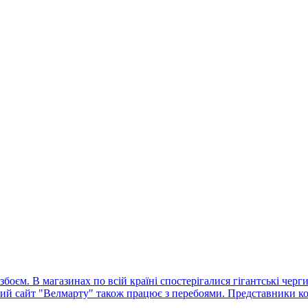
оєм. В магазинах по всій країні спостерігалися гігантські черг
ний сайт "Велмарту" також працює з перебоями. Представники ко