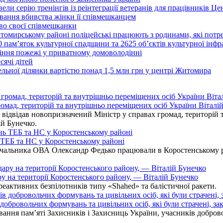
ли серію тренінгів із реінтеграції ветеранів для працівників Це
вання вбивства жінки її співмешканцем
во своєї співмешканки
итомирському районі поліцейські працюють з родинами, які пот
0 пам’яток культурної спадщини та 2625 об’єктів культурної інф
іння пожежі у приватному домоволодінні
ячі дітей
ельної ділянки вартістю понад 1,5 млн грн у центрі Житомира
омад, територій та внутрішньо переміщених осіб України Віталій
ідвідав новопризначений Міністр у справах громад, територій т
ій Бунечко.
ь ТЕБ та НС у Коростенському районі
альника ОВА Олександр Федько працювали в Коростенському райо
ру на території Коростенського району, — Віталій Бунечко
 реактивних безпілотників типу «Shahed» та балістичної ракети.
бровольчих формувань та цивільних осіб, які були страчені, зак
ання пам’яті Захисників і Захисниць України, учасників добровол