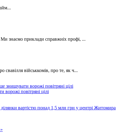
йм...
. Ми знаємо приклади справжніх профі, ...
о свавілля військкомів, про те, як ч...
и ворожі повітряні цілі
 ділянки вартістю понад 1,5 млн грн у центрі Житомира
а»