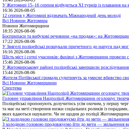
У Житомирі 15–16 серпня відбудеться XI турнір із плавання н
16:36
2026-08-05
12 серпня у Житомирі відзначать Міжнародний день молоді
Всі Новини Житомира
Новини Житомирщини
18:35
2026-08-06
Боєприпаси та вибухові речовини «на продаж»: на Житомирщи
17:22
2026-08-06
У Звягелі поліцейські розшукали причетного до наруги над мо
16:16
2026-08-06
Шість міст і сотні учасників: фахівці з Житомирщини провели се
15:46
2026-08-06
У Житомирському районі поліцейські завершили розслідування
15:44
2026-08-06
Жителя Потіївської громади судитимуть за умисне вбивство св
Всі Новини Житомирщини
Спецтема
Головне управління Нацполіції Житомирщини оголошує творч
Поліцейські пропонують долучитись усім охочим, у першу чергу
та має на меті створення низки соціальних роликів із порадами
яких вдаються ошуканти. Чи не щодня до поліції Житомирщини 
З холодною головою продовжуємо йти до мети — звільнення вс