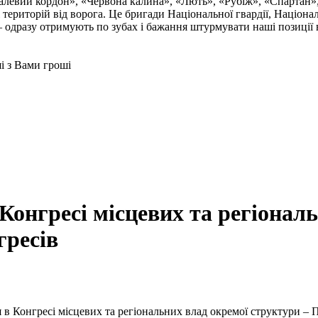
талевий кордон», «Червона калина», «Лють», «Рубіж», «Спартан»
і територій від ворога. Це бригади Національної гвардії, Націон
 одразу отримують по зубах і бажання штурмувати наші позиції в
ші з Вами гроші
Конгресі місцевих та регіонал
гресів
в Конгресі місцевих та регіональних влад окремої структури – 