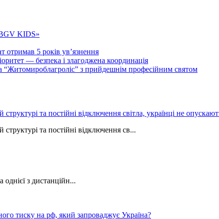
 «BGV KIDS»
т отримав 5 років ув’язнення
ритет — безпека і злагоджена координація
тва “Житомироблагроліс” з прийдешнім професійним святом
ій структурі та постійні відключення світла, українці не опуска
 структурі та постійні відключення св...
однієї з дистанційн...
ного тиску на рф, який запроваджує Україна?