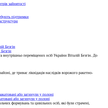
нтрів зайнятості
ребують підтримки
раструктури
 Безгін
а внутрішньо переміщених осіб України Віталій Безгін. До
ні, де триває ліквідація наслідків ворожого ракетно-
атовані або загинули у полоні
ьчих формувань та цивільних осіб, які були страчені,