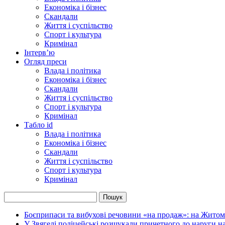
Економіка і бізнес
Скандали
Життя і суспільство
Спорт і культура
Кримінал
Інтерв’ю
Огляд преси
Влада і політика
Економіка і бізнес
Скандали
Життя і суспільство
Спорт і культура
Кримінал
Табло id
Влада і політика
Економіка і бізнес
Скандали
Життя і суспільство
Спорт і культура
Кримінал
Боєприпаси та вибухові речовини «на продаж»: на Жито
У Звягелі поліцейські розшукали причетного до наруги 