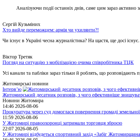
Аналізуючи події останніх днів, саме цим зараз активно за
Сергій Кузьміних
Хто вийде переможцем: армія чи ухилянти?!
Чи існує в Україні чесна журналістика? На щастя, ще досі існує
Віктор Третяк
Погляд на ситуацію з мобілізацією очима співробітника ТЦК
Усі канали та пабліки зараз тільки й роблять, що розповідають пр
Житомирські новини
Інтерв’ю
Житомирський десатник розповів, з чого ефективніше знищуват
Новини Житомира
14:46
2026-08-06
Прокуратура через суд домоглася повернення громаді земельної
11:59
2026-08-06
У Житомирі правоохоронці затримали торговця зброєю
22:07
2026-08-05
У Житомирі відбудеться спортивний захід «Забіг Житомирщин
16:46
2026-08-05