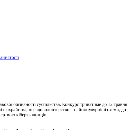
зайнятості
вової обізнаності суспільства. Конкурс триватиме до 12 травня
нні шахрайства, псевдоволонтерство – найпопулярніші схеми, до
жертвою кіберзлочинців.