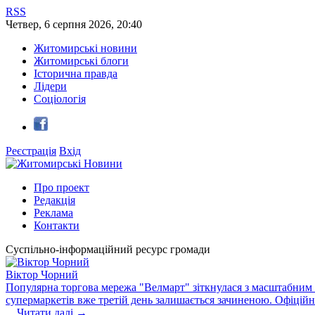
RSS
Четвер
,
6
серпня
2026
,
20:40
Житомирські новини
Житомирські блоги
Історична правда
Лідери
Соціологія
Реєстрація
Вхід
Про проект
Редакція
Реклама
Контакти
Суспільно-інформаційний ресурс громади
Віктор Чорний
Популярна торгова мережа "Велмарт" зіткнулася з масштабним зб
супермаркетів вже третій день залишається зачиненою. Офіцій
...
Читати далі →