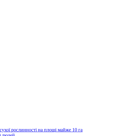
ухої рослинності на площі майже 10 га
0 людей