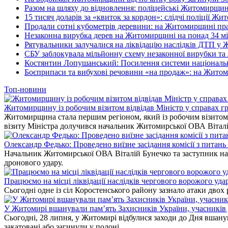
Разом на шляху до відновлення: поліцейські Житомирщини
15 тисяч доларів за «квиток за кордон»: слідчі поліції Ж
Продали сотні кубометрів деревини: на Житомирщині пра
Незаконна вирубка дерев на Житомирщині на понад 34 мі
Рятувальники залучалися на ліквідацію наслідків ДТП у
СБУ заблокувала мільйонну схему незаконної вирубки та 
Костянтин Лопушанський: Посилення системи національно
Боєприпаси та вибухові речовини «на продаж»: на Жито
Топ-новини
Житомирщину із робочим візитом відвідав Міністр у справах гр
Житомирщина стала першим регіоном, який із робочим візитом в
візиту Міністра долучився начальник Житомирської ОВА Вітал
Олександр Федько: Проведено виїзне засідання комісії з питан
Начальник Житомирської ОВА Віталій Бунечко та заступник нач
дронового удару.
Працюємо на місці ліквідації наслідків чергового ворожого уда
Сьогодні одне із сіл Коростенського району зазнало атаки двох
У Житомирі вшанували пам’ять Захисників України, учасників до
Сьогодні, 28 липня, у Житомирі відбулися заходи до Дня вшанув
закатовані або загинули у полоні.