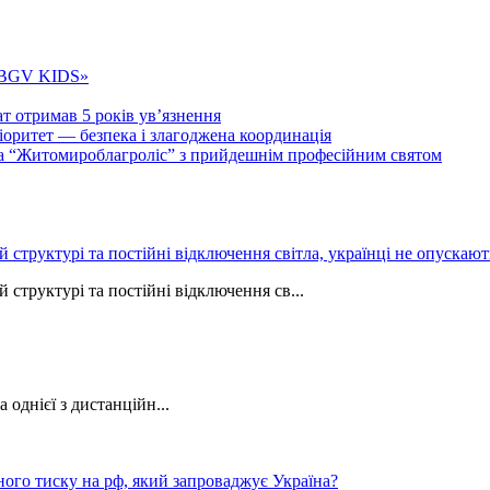
 «BGV KIDS»
т отримав 5 років ув’язнення
ритет — безпека і злагоджена координація
тва “Житомироблагроліс” з прийдешнім професійним святом
ій структурі та постійні відключення світла, українці не опуска
 структурі та постійні відключення св...
однієї з дистанційн...
ного тиску на рф, який запроваджує Україна?