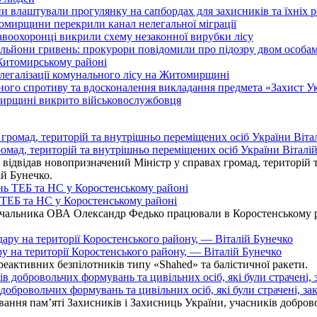
 влаштували прогулянку на сапбордах для захисників та їхніх 
итомирщини перекрили канал нелегальної міграції
воохоронці викрили схему незаконної вирубки лісу
льйони гривень: прокурори повідомили про підозру двом особа
 Житомирському районі
легалізації комунального лісу на Житомирщині
го спротиву та вдосконалення викладання предмета «Захист Укр
мирщині викрито військовослужбовця
омад, територій та внутрішньо переміщених осіб України Віталій
ідвідав новопризначений Міністр у справах громад, територій т
ій Бунечко.
ь ТЕБ та НС у Коростенському районі
альника ОВА Олександр Федько працювали в Коростенському райо
ру на території Коростенського району, — Віталій Бунечко
 реактивних безпілотників типу «Shahed» та балістичної ракети.
бровольчих формувань та цивільних осіб, які були страчені, зак
ання пам’яті Захисників і Захисниць України, учасників добровол