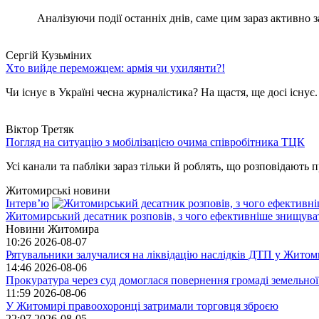
Аналізуючи події останніх днів, саме цим зараз активно за
Сергій Кузьміних
Хто вийде переможцем: армія чи ухилянти?!
Чи існує в Україні чесна журналістика? На щастя, ще досі існує
Віктор Третяк
Погляд на ситуацію з мобілізацією очима співробітника ТЦК
Усі канали та пабліки зараз тільки й роблять, що розповідають пр
Житомирські новини
Інтерв’ю
Житомирський десатник розповів, з чого ефективніше знищуват
Новини Житомира
10:26
2026-08-07
Рятувальники залучалися на ліквідацію наслідків ДТП у Житом
14:46
2026-08-06
Прокуратура через суд домоглася повернення громаді земельної
11:59
2026-08-06
У Житомирі правоохоронці затримали торговця зброєю
22:07
2026-08-05