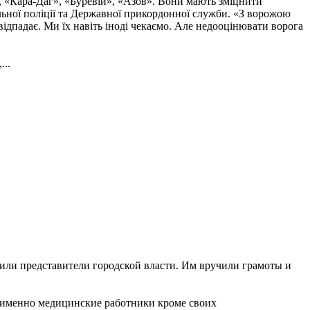
, «Кара-Даг», «Буревій», «Азов». Вони мають зміцнити
альної поліції та Державної прикордонної служби. «З ворожою
ідпадає. Ми їх навіть іноді чекаємо. Але недооцінювати ворога
...
или представители городской власти. Им вручили грамоты и
то именно медицинские работники кроме своих