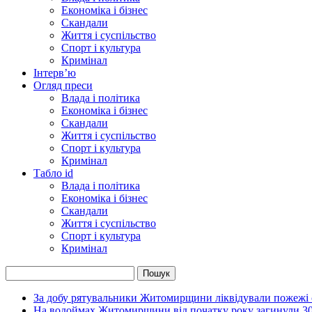
Економіка і бізнес
Скандали
Життя і суспільство
Спорт і культура
Кримінал
Інтерв’ю
Огляд преси
Влада і політика
Економіка і бізнес
Скандали
Життя і суспільство
Спорт і культура
Кримінал
Табло id
Влада і політика
Економіка і бізнес
Скандали
Життя і суспільство
Спорт і культура
Кримінал
За добу рятувальники Житомирщини ліквідували пожежі с
На водоймах Житомирщини від початку року загинули 3