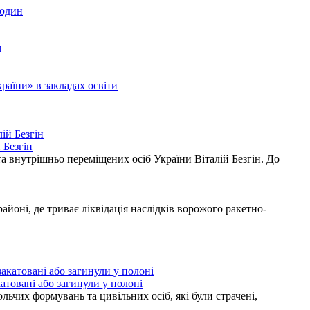
родин
м
аїни» в закладах освіти
 Безгін
а внутрішньо переміщених осіб України Віталій Безгін. До
ні, де триває ліквідація наслідків ворожого ракетно-
атовані або загинули у полоні
ьчих формувань та цивільних осіб, які були страчені,