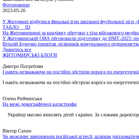
Фотоновини
2023-05-26
У Житомирі відбулися фінальні ігри шкільної футбольної ліги
ТАБЛО ID
На Житомирщині за крадіжку обручки з тіла військового медбра
У Житомирській ОВА обговорили підготовку до НМТ-2025: пріо
Віталій Бунечко привітав лісівників комунального підприємс
Дивитись все
ЖИТОМИРСЬКІ БЛОГИ
Дмитро Погреблян
І навіть незважаючи на постійні обстріли ворога по енергетичн
І навіть незважаючи на постійні обстріли ворога по енергетичній
Олена Рибчинська
На межі демографічної катастрофи
Українці масово вивозять дітей з країни. За словами директора 
Віктор Сахно
Чи можливе завершення російської агресії, шляхом дипломатич