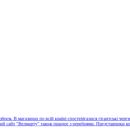
оєм. В магазинах по всій країні спостерігалися гігантські черг
ний сайт "Велмарту" також працює з перебоями. Представники ко