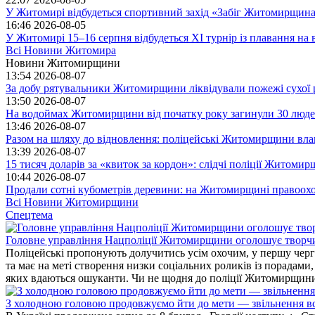
У Житомирі відбудеться спортивний захід «Забіг Житомирщин
16:46
2026-08-05
У Житомирі 15–16 серпня відбудеться XI турнір із плавання н
Всі Новини Житомира
Новини Житомирщини
13:54
2026-08-07
За добу рятувальники Житомирщини ліквідували пожежі сухої 
13:50
2026-08-07
На водоймах Житомирщини від початку року загинули 30 люд
13:46
2026-08-07
Разом на шляху до відновлення: поліцейські Житомирщини влаш
13:39
2026-08-07
15 тисяч доларів за «квиток за кордон»: слідчі поліції Житоми
10:44
2026-08-07
Продали сотні кубометрів деревини: на Житомирщині правоохо
Всі Новини Житомирщини
Спецтема
Головне управління Нацполіції Житомирщини оголошує творч
Поліцейські пропонують долучитись усім охочим, у першу чергу
та має на меті створення низки соціальних роликів із порадами
яких вдаються ошуканти. Чи не щодня до поліції Житомирщини 
З холодною головою продовжуємо йти до мети — звільнення вс