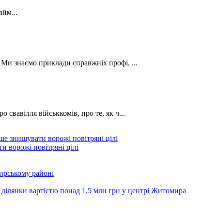
йм...
. Ми знаємо приклади справжніх профі, ...
о свавілля військкомів, про те, як ч...
и ворожі повітряні цілі
ирському районі
 ділянки вартістю понад 1,5 млн грн у центрі Житомира