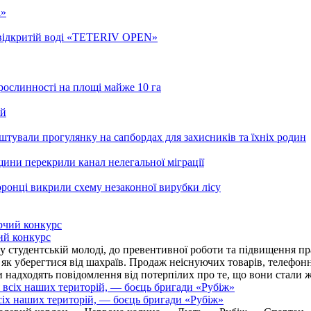
а»
а відкритій воді «TETERIV OPEN»
рослинності на площі майже 10 га
ей
тували прогулянку на сапбордах для захисників та їхніх родин
рщини перекрили канал нелегальної міграції
ронці викрили схему незаконної вирубки лісу
ий конкурс
 студентській молоді, до превентивної роботи та підвищення пра
, як уберегтися від шахраїв. Продаж неіснуючих товарів, телефо
надходять повідомлення від потерпілих про те, що вони стали 
іх наших територій, — боєць бригади «Рубіж»