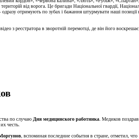
талевий кордон», «Червона калина», «Лють», «Рубіж», «Спартан»
і територій від ворога. Це бригади Національної гвардії, Націон
 одразу отримують по зубах і бажання штурмувати наші позиції в
відео з реєстратора в зворотній перемотці, де він його воскрешає,
ков
ества по случаю
Дня медицинского работника
. Медиков поздрав
их честь.
 Моргунов
, вспоминая последние события в стране, отметил, ч