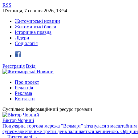
RSS
П'ятниця
,
7
серпня
2026
,
13:54
Житомирські новини
Житомирські блоги
Історична правда
Лідери
Соціологія
Реєстрація
Вхід
Про проект
Редакція
Реклама
Контакти
Суспільно-інформаційний ресурс громади
Віктор Чорний
Популярна торгова мережа "Велмарт" зіткнулася з масштабним зб
супермаркетів вже третій день залишається зачиненою. Офіцій
...
Читати далі →