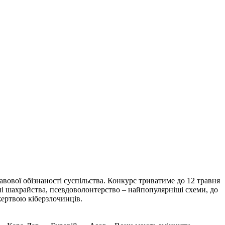
вової обізнаності суспільства. Конкурс триватиме до 12 травня
нні шахрайства, псевдоволонтерство – найпопулярніші схеми, до
жертвою кіберзлочинців.