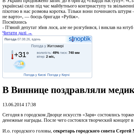
В Україні продовжено запис до 8 бригад «Гвардії наступу»: «С
українські сили під час майбутнього контрнаступу та звільненн
піхотою в нас розмова коротка. Тільки вони починають штурм –
не варто», — боєць бригади «Рубіж».
Посміхнись
- П'яний депутат збив лося, але не розгубився, і виклав на ютуб 
Читати далі →
Погода
07.08.26, вдень
Погода у
Житомирі
+31°
вологість:
49%
тиск:
740 мм
вітер:
2 м/с,
Погода у Києві
Погода у Керчі
В Виннице поздравляли меди
13.06.2014 17:38
С
егодня в городском Дворце искусств «Заря» состоялись торж
денежные награды. После чего состоялся творческий концерт в 
И.о. городского головы,
секретарь городского совета Сергей