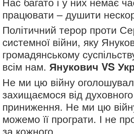
Нас багато і у них немає ча
працювати – душити неско
Політичний терор проти Се
системної війни, яку Янукови
громадянському суспільству,
всім нам.
Янукович VS Укр
Не ми цю війну оголошувал
захищаємося від духовного
приниження. Не ми цю війн
можемо її програти. І не п
за кожного.