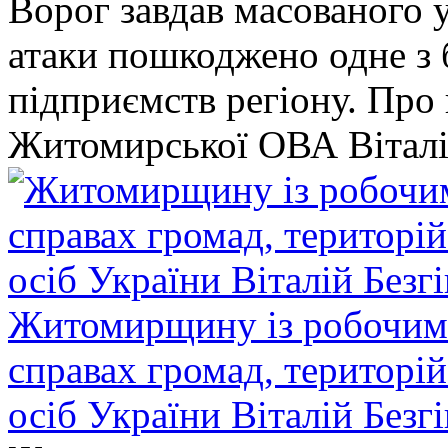
Ворог завдав масованого у
атаки пошкоджено одне 
підприємств регіону. Про
Житомирської ОВА Віталі
Житомирщину із робочим в
справах громад, територі
осіб України Віталій Безг