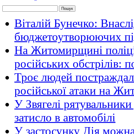
Віталій Бунечко: Внасл
бюджетоутворюючих пі
На Житомирщині поліці
російських обстрілів: 
Троє людей постраждали
російської атаки на Ж
У Звягелі рятувальники
затисло в автомобілі
У застосунку Дія можн