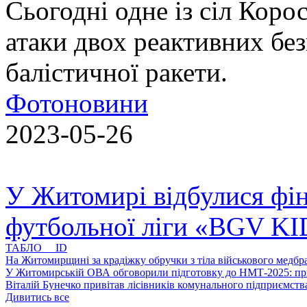
Сьогодні одне із сіл Коро
атаки двох реактивних без
балістичної ракети.
Фотоновини
2023-05-26
У Житомирі відбулися фін
футбольної ліги «BGV K
ТАБЛО ID
На Житомирщині за крадіжку обручки з тіла військового медбра
У Житомирській ОВА обговорили підготовку до НМТ-2025: пріо
Віталій Бунечко привітав лісівників комунального підприємс
Дивитись все