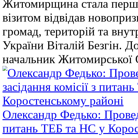
Житомирщина стала перши
візитом відвідав новопри
громад, територій та вну
України Віталій Безгін. Д
начальник Житомирської 
Олександр Федько: Проведе
питань ТЕБ та НС у Коро