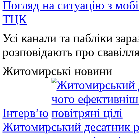
Погляд на ситуацію з моб
ТЦК
Усі канали та пабліки зара
розповідають про свавілля 
Житомирські новини
Інтерв’ю
Житомирський десатник ро