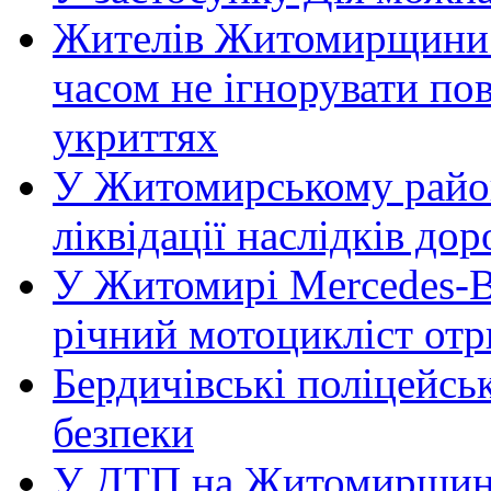
Жителів Житомирщини 
часом не ігнорувати пов
укриттях
У Житомирському район
ліквідації наслідків д
У Житомирі Mercedes-Be
річний мотоцикліст от
Бердичівські поліцейсь
безпеки
У ДТП на Житомирщині 