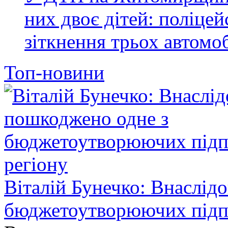
них двоє дітей: поліце
зіткнення трьох автомоб
Топ-новини
Віталій Бунечко: Внаслід
бюджетоутворюючих підп