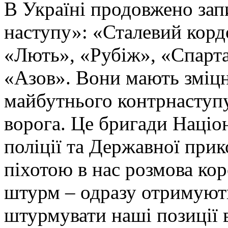
В Україні продовжено запи
наступу»: «Сталевий корд
«Лють», «Рубіж», «Спарта
«Азов». Вони мають зміцн
майбутнього контрнаступу 
ворога. Це бригади Націон
поліції та Державної при
піхотою в нас розмова ко
штурм – одразу отримують
штурмувати наші позиції в