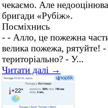
чекаємо. Але недооцінюва
бригади «Рубіж».
Посміхнись
- - Алло, це пожежна части
велика пожежа, рятуйте! -
територіально? - У...
Читати далі →
Погода
09.08.26, вдень
Погода у
Житомирі
+22°
вологість:
50%
тиск:
746 мм
вітер:
2 м/с,
Погода у Києві
Погода у Керчі