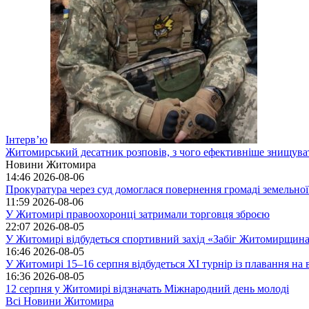
Інтерв’ю
Житомирський десатник розповів, з чого ефективніше знищуват
Новини Житомира
14:46
2026-08-06
Прокуратура через суд домоглася повернення громаді земельної
11:59
2026-08-06
У Житомирі правоохоронці затримали торговця зброєю
22:07
2026-08-05
У Житомирі відбудеться спортивний захід «Забіг Житомирщин
16:46
2026-08-05
У Житомирі 15–16 серпня відбудеться XI турнір із плавання н
16:36
2026-08-05
12 серпня у Житомирі відзначать Міжнародний день молоді
Всі Новини Житомира