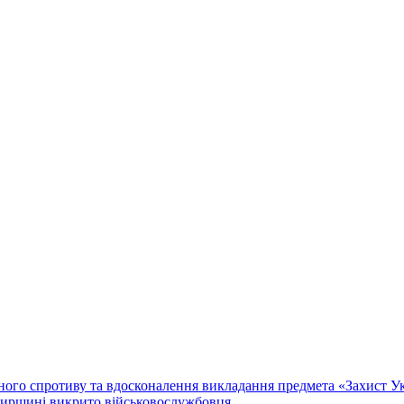
го спротиву та вдосконалення викладання предмета «Захист Укр
мирщині викрито військовослужбовця