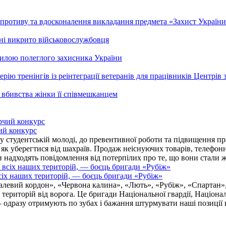
ротиву та вдосконалення викладання предмета «Захист України»
ні викрито військовослужбовця
гилою полеглого захисника України
рію тренінгів із реінтеграції ветеранів для працівників Центрів 
 вбивства жінки її співмешканцем
ий конкурс
 студентській молоді, до превентивної роботи та підвищення пра
, як уберегтися від шахраїв. Продаж неіснуючих товарів, телефо
надходять повідомлення від потерпілих про те, що вони стали 
іх наших територій, — боєць бригади «Рубіж»
талевий кордон», «Червона калина», «Лють», «Рубіж», «Спартан»
і територій від ворога. Це бригади Національної гвардії, Націон
 одразу отримують по зубах і бажання штурмувати наші позиції в