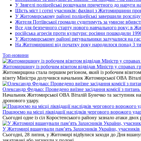
У Звягелі поліцейські розшукали причетного до наруги 
Шість міст і сотні учасників: фахівці з Житомирщини прове
У Житомирському районі поліцейські завершили розсліду
Жителя Потіївської громади судитимуть за умисне вбивст
Все для безпечного старту нового навчального року: в Ж
російська агресія проти культури: росіяни пошкодили 199
У Житомирському районі рятувальники залучалися на гас
На Житомирщині від початку року народилося понад 3 тис
Топ-новини
Житомирщину із робочим візитом відвідав Міністр у справах гр
Житомирщина стала першим регіоном, який із робочим візитом в
візиту Міністра долучився начальник Житомирської ОВА Вітал
Олександр Федько: Проведено виїзне засідання комісії з питан
Начальник Житомирської ОВА Віталій Бунечко та заступник нач
дронового удару.
Працюємо на місці ліквідації наслідків чергового ворожого уда
Сьогодні одне із сіл Коростенського району зазнало атаки двох
У Житомирі вшанували пам’ять Захисників України, учасників до
Сьогодні, 28 липня, у Житомирі відбулися заходи до Дня вшанув
закатовані або загинули у полоні.