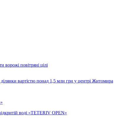
и ворожі повітряні цілі
 ділянки вартістю понад 1,5 млн грн у центрі Житомира
а»
а відкритій воді «TETERIV OPEN»