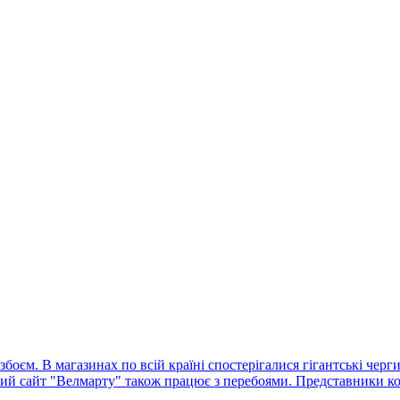
оєм. В магазинах по всій країні спостерігалися гігантські черг
ний сайт "Велмарту" також працює з перебоями. Представники ко