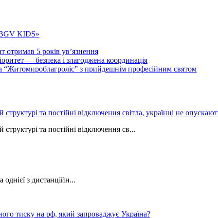
 «BGV KIDS»
т отримав 5 років ув’язнення
ритет — безпека і злагоджена координація
тва “Житомироблагроліс” з прийдешнім професійним святом
ій структурі та постійні відключення світла, українці не опуска
 структурі та постійні відключення св...
однієї з дистанційн...
ного тиску на рф, який запроваджує Україна?