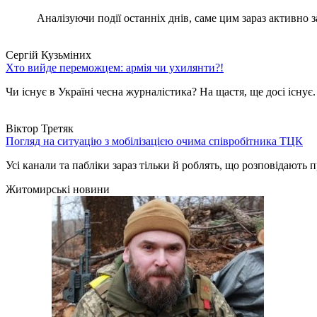
Аналізуючи події останніх днів, саме цим зараз активно за
Сергій Кузьміних
Хто вийде переможцем: армія чи ухилянти?!
Чи існує в Україні чесна журналістика? На щастя, ще досі існує
Віктор Третяк
Погляд на ситуацію з мобілізацією очима співробітника ТЦК
Усі канали та пабліки зараз тільки й роблять, що розповідають пр
Житомирські новини