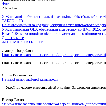
Фотоновини
2023-05-26
У Житомирі відбулися фінальні ігри шкільної футбольної ліги
ТАБЛО ID
На Житомирщині за крадіжку обручки з тіла військового медбра
У Житомирській ОВА обговорили підготовку до НМТ-2025: пріо
Віталій Бунечко привітав лісівників комунального підприємс
Дивитись все
ЖИТОМИРСЬКІ БЛОГИ
Дмитро Погреблян
І навіть незважаючи на постійні обстріли ворога по енергетичн
І навіть незважаючи на постійні обстріли ворога по енергетичній
Олена Рибчинська
На межі демографічної катастрофи
Українці масово вивозять дітей з країни. За словами директора 
Віктор Сахно
Чи можливе завершення російської агресії, шляхом дипломатич