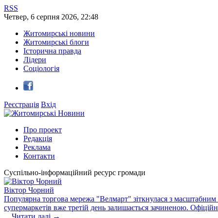
RSS
Четвер
,
6
серпня
2026
,
22:48
Житомирські новини
Житомирські блоги
Історична правда
Лідери
Соціологія
Реєстрація
Вхід
Про проект
Редакція
Реклама
Контакти
Суспільно-інформаційний ресурс громади
Віктор Чорний
Популярна торгова мережа "Велмарт" зіткнулася з масштабним зб
супермаркетів вже третій день залишається зачиненою. Офіцій
...
Читати далі →