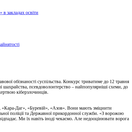
 в закладах освіти
зайнятості
вової обізнаності суспільства. Конкурс триватиме до 12 травня
нні шахрайства, псевдоволонтерство – найпопулярніші схеми, до
жертвою кіберзлочинців.
, «Кара-Даг», «Буревій», «Азов». Вони мають зміцнити
альної поліції та Державної прикордонної служби. «З ворожою
ідпадає. Ми їх навіть іноді чекаємо. Але недооцінювати ворога