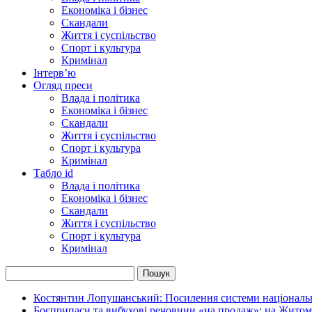
Економіка і бізнес
Скандали
Життя і суспільство
Спорт і культура
Кримінал
Інтерв’ю
Огляд преси
Влада і політика
Економіка і бізнес
Скандали
Життя і суспільство
Спорт і культура
Кримінал
Табло id
Влада і політика
Економіка і бізнес
Скандали
Життя і суспільство
Спорт і культура
Кримінал
Костянтин Лопушанський: Посилення системи національно
Боєприпаси та вибухові речовини «на продаж»: на Жито