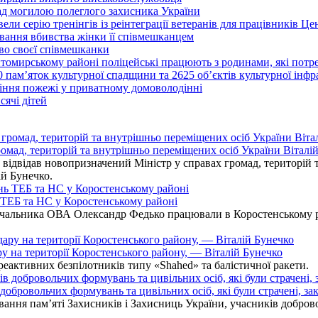
над могилою полеглого захисника України
ли серію тренінгів із реінтеграції ветеранів для працівників Це
вання вбивства жінки її співмешканцем
во своєї співмешканки
итомирському районі поліцейські працюють з родинами, які пот
0 пам’яток культурної спадщини та 2625 об’єктів культурної інф
іння пожежі у приватному домоволодінні
ячі дітей
омад, територій та внутрішньо переміщених осіб України Віталій
ідвідав новопризначений Міністр у справах громад, територій т
ій Бунечко.
ь ТЕБ та НС у Коростенському районі
альника ОВА Олександр Федько працювали в Коростенському райо
ру на території Коростенського району, — Віталій Бунечко
 реактивних безпілотників типу «Shahed» та балістичної ракети.
бровольчих формувань та цивільних осіб, які були страчені, зак
ання пам’яті Захисників і Захисниць України, учасників добровол