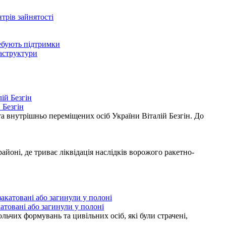
нтрів зайнятості
ребують підтримки
раструктури
 Безгін
а внутрішньо переміщених осіб України Віталій Безгін. До
ні, де триває ліквідація наслідків ворожого ракетно-
атовані або загинули у полоні
ьчих формувань та цивільних осіб, які були страчені,