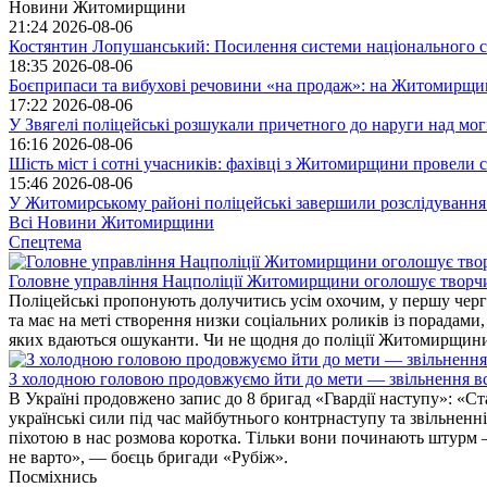
Новини Житомирщини
21:24
2026-08-06
Костянтин Лопушанський: Посилення системи національного сп
18:35
2026-08-06
Боєприпаси та вибухові речовини «на продаж»: на Житомирщи
17:22
2026-08-06
У Звягелі поліцейські розшукали причетного до наруги над мо
16:16
2026-08-06
Шість міст і сотні учасників: фахівці з Житомирщини провели се
15:46
2026-08-06
У Житомирському районі поліцейські завершили розслідування
Всі Новини Житомирщини
Спецтема
Головне управління Нацполіції Житомирщини оголошує творч
Поліцейські пропонують долучитись усім охочим, у першу чергу
та має на меті створення низки соціальних роликів із порадами
яких вдаються ошуканти. Чи не щодня до поліції Житомирщини 
З холодною головою продовжуємо йти до мети — звільнення вс
В Україні продовжено запис до 8 бригад «Гвардії наступу»: «С
українські сили під час майбутнього контрнаступу та звільненн
піхотою в нас розмова коротка. Тільки вони починають штурм –
не варто», — боєць бригади «Рубіж».
Посміхнись