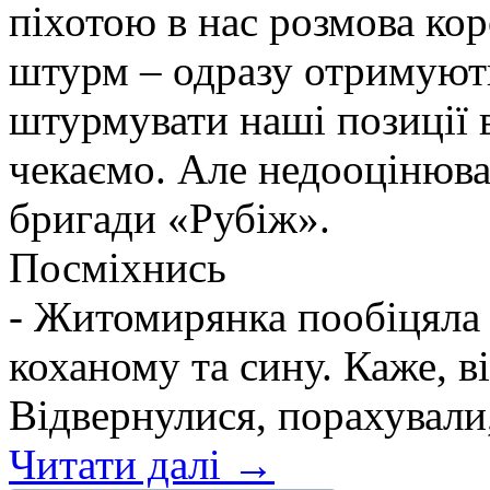
піхотою в нас розмова ко
штурм – одразу отримують
штурмувати наші позиції в
чекаємо. Але недооцінюва
бригади «Рубіж».
Посміхнись
- Житомирянка пообіцяла
коханому та сину. Каже, ві
Відвернулися, порахували,
Читати далі →