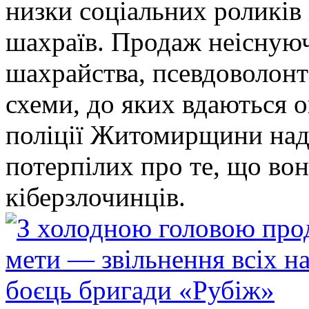
низки соціальних роликів 
шахраїв. Продаж неіснуюч
шахрайства, псевдоволонт
схеми, до яких вдаються 
поліції Житомирщини над
потерпілих про те, що во
кіберзлочинців.