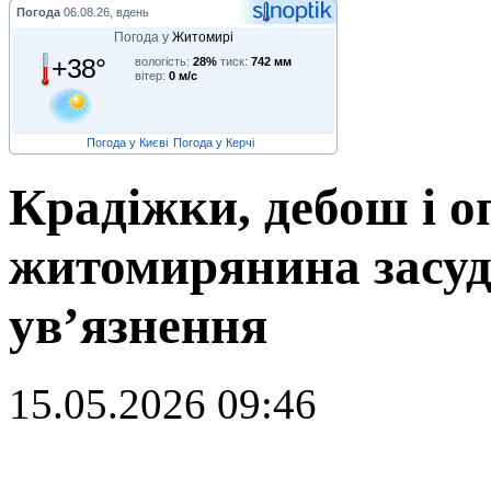
Погода
06.08.26, вдень
Погода у
Житомирі
+38°
вологість:
28%
тиск:
742 мм
вітер:
0 м/с
Погода у Києві
Погода у Керчі
Крадіжки, дебош і о
житомирянина засудж
ув’язнення
15.05.2026 09:46