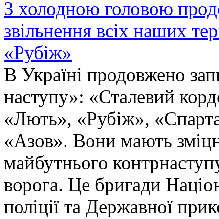
З холодною головою прод
звільнення всіх наших те
«Рубіж»
В Україні продовжено запи
наступу»: «Сталевий корд
«Лють», «Рубіж», «Спарта
«Азов». Вони мають зміцн
майбутнього контрнаступу 
ворога. Це бригади Націон
поліції та Державної при