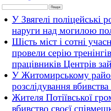
У Звягелі поліцейські 
наруги над могилою по
Шість міст і сотні уча
провели серію тренінгів 
працівників Центрів за
У Житомирському район
розслідування вбивства
Жителя Потіївської гро
вбивство своєї співмеш