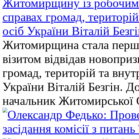
Житомирщину із робочим в
справах громад, територі
осіб України Віталій Безг
Житомирщина стала перши
візитом відвідав новопри
громад, територій та вну
України Віталій Безгін. Д
начальник Житомирської 