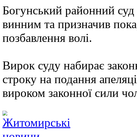
Богунський районний суд 
винним та призначив покар
позбавлення волі.
Вирок суду набирає законн
строку на подання апеляц
вироком законної сили чо