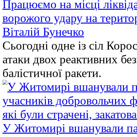
Працюємо на місці ліквіда
ворожого удару на терито
Віталій Бунечко
Сьогодні одне із сіл Коро
атаки двох реактивних без
балістичної ракети.
У Житомирі вшанували па