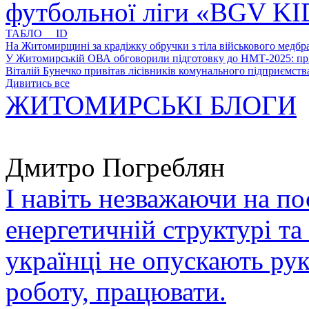
футбольної ліги «BGV K
ТАБЛО ID
На Житомирщині за крадіжку обручки з тіла військового медбра
У Житомирській ОВА обговорили підготовку до НМТ-2025: пріо
Віталій Бунечко привітав лісівників комунального підприємс
Дивитись все
ЖИТОМИРСЬКІ БЛОГИ
Дмитро Погреблян
І навіть незважаючи на по
енергетичній структурі та
українці не опускають ру
роботу, працювати.