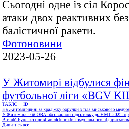
Сьогодні одне із сіл Коро
атаки двох реактивних без
балістичної ракети.
Фотоновини
2023-05-26
У Житомирі відбулися фін
футбольної ліги «BGV K
ТАБЛО ID
На Житомирщині за крадіжку обручки з тіла військового медбра
У Житомирській ОВА обговорили підготовку до НМТ-2025: пріо
Віталій Бунечко привітав лісівників комунального підприємс
Дивитись все