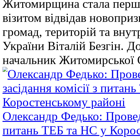
Житомирщина стала перши
візитом відвідав новопри
громад, територій та вну
України Віталій Безгін. Д
начальник Житомирської 
Олександр Федько: Проведе
питань ТЕБ та НС у Коро