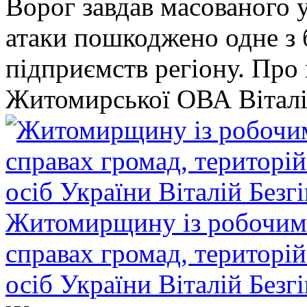
Ворог завдав масованого у
атаки пошкоджено одне 
підприємств регіону. Про
Житомирської ОВА Віталі
Житомирщину із робочим в
справах громад, територі
осіб України Віталій Безг