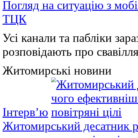
Погляд на ситуацію з моб
ТЦК
Усі канали та пабліки зара
розповідають про свавілля 
Житомирські новини
Інтерв’ю
Житомирський десатник ро