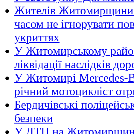
Жителів Житомирщини 
часом не ігнорувати пов
укриттях
У Житомирському район
ліквідації наслідків д
У Житомирі Mercedes-Be
річний мотоцикліст от
Бердичівські поліцейсь
безпеки
У ДТП на Житомирщині 