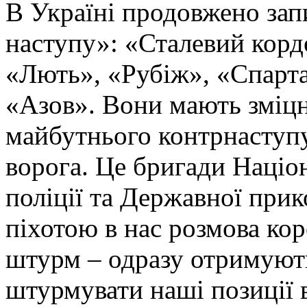
В Україні продовжено запи
наступу»: «Сталевий корд
«Лють», «Рубіж», «Спарта
«Азов». Вони мають зміцн
майбутнього контрнаступу 
ворога. Це бригади Націон
поліції та Державної при
піхотою в нас розмова ко
штурм – одразу отримують
штурмувати наші позиції в