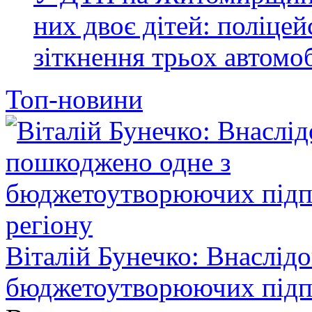
них двоє дітей: поліце
зіткнення трьох автомоб
Топ-новини
Віталій Бунечко: Внаслід
бюджетоутворюючих підп