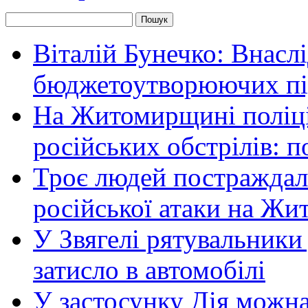
Віталій Бунечко: Внасл
бюджетоутворюючих пі
На Житомирщині поліці
російських обстрілів: 
Троє людей постраждали
російської атаки на Ж
У Звягелі рятувальники
затисло в автомобілі
У застосунку Дія можн