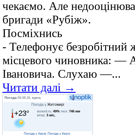
чекаємо. Але недооцінюва
бригади «Рубіж».
Посміхнись
- Телефонує безробітний
місцевого чиновника: — А
Івановича. Слухаю —...
Читати далі →
Погода
09.08.26, вдень
Погода у
Житомирі
+23°
вологість:
49%
тиск:
746 мм
вітер:
3 м/с,
Погода у Києві
Погода у Керчі