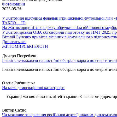
Фотоновини
2023-05-26
У Житомирі відбулися фінальні ігри шкільної футбольної ліги
ТАБЛО ID
На Житомирщині за крадіжку обручки з тіла військового медбра
У Житомирській ОВА обговорили підготовку до НМТ-2025: пріо
Віталій Бунечко привітав лісівників комунального підприємс
Дивитись все
ЖИТОМИРСЬКІ БЛОГИ
Дмитро Погреблян
І навіть незважаючи на постійні обстріли ворога по енергетичн
І навіть незважаючи на постійні обстріли ворога по енергетичній
Олена Рибчинська
На межі демографічної катастрофи
Українці масово вивозять дітей з країни. За словами директора 
Віктор Сахно
Чи можливе завершення російської агресії, шляхом дипломатич