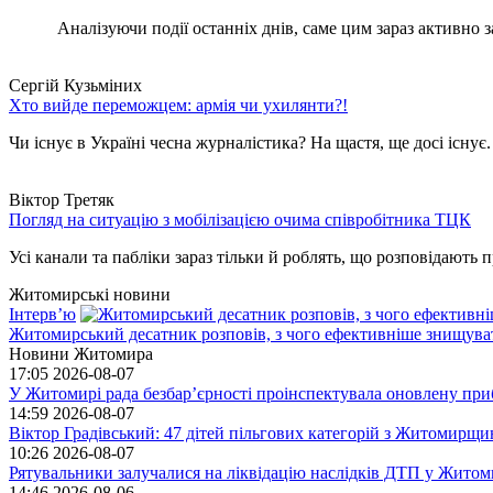
Аналізуючи події останніх днів, саме цим зараз активно за
Сергій Кузьміних
Хто вийде переможцем: армія чи ухилянти?!
Чи існує в Україні чесна журналістика? На щастя, ще досі існує
Віктор Третяк
Погляд на ситуацію з мобілізацією очима співробітника ТЦК
Усі канали та пабліки зараз тільки й роблять, що розповідають пр
Житомирські новини
Інтерв’ю
Житомирський десатник розповів, з чого ефективніше знищуват
Новини Житомира
17:05
2026-08-07
У Житомирі рада безбар’єрності проінспектувала оновлену при
14:59
2026-08-07
Віктор Градівський: 47 дітей пільгових категорій з Житомирщ
10:26
2026-08-07
Рятувальники залучалися на ліквідацію наслідків ДТП у Житом
14:46
2026-08-06