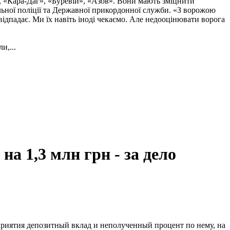
, «Кара-Даг», «Буревій», «Азов». Вони мають зміцнити
альної поліції та Державної прикордонної служби. «З ворожою
ідпадає. Ми їх навіть іноді чекаємо. Але недооцінювати ворога
и,...
 1,3 млн грн - за дело
приятия депозитный вклад и неполученный процент по нему, на