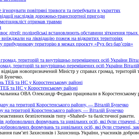
гнорувати повітряні тривоги та перебувати в укриттях
ідації наслідків дорожньо-транспортної пригоди
 мотоцикліст отримав травми
и
оє дітей: поліцейські встановлюють обставини зіткнення трьох 
иїжджали на ліквідацію пожеж на відкритих територіях
у прибудинкову територію в межах проєкту «Рух без бар’єрів»
омад, територій та внутрішньо переміщених осіб України Віталій
ідвідав новопризначений Міністр у справах громад, територій т
ій Бунечко.
ь ТЕБ та НС у Коростенському районі
альника ОВА Олександр Федько працювали в Коростенському райо
ру на території Коростенського району, — Віталій Бунечко
 реактивних безпілотників типу «Shahed» та балістичної ракети.
бровольчих формувань та цивільних осіб, які були страчені, зак
ання пам’яті Захисників і Захисниць України, учасників добровол