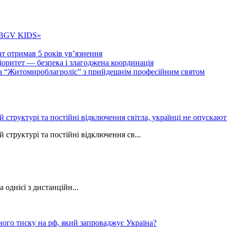
 «BGV KIDS»
т отримав 5 років ув’язнення
ритет — безпека і злагоджена координація
тва “Житомироблагроліс” з прийдешнім професійним святом
ій структурі та постійні відключення світла, українці не опуска
 структурі та постійні відключення св...
однієї з дистанційн...
ного тиску на рф, який запроваджує Україна?