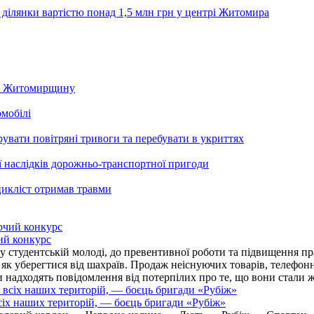
 ділянки вартістю понад 1,5 млн грн у центрі Житомира
 на Житомирщину
омобілі
ати повітряні тривоги та перебувати в укриттях
ї наслідків дорожньо-транспортної пригоди
цикліст отримав травми
ий конкурс
 студентській молоді, до превентивної роботи та підвищення пра
, як уберегтися від шахраїв. Продаж неіснуючих товарів, телефо
надходять повідомлення від потерпілих про те, що вони стали 
іх наших територій, — боєць бригади «Рубіж»