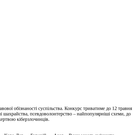
вової обізнаності суспільства. Конкурс триватиме до 12 травня
нні шахрайства, псевдоволонтерство – найпопулярніші схеми, до
жертвою кіберзлочинців.