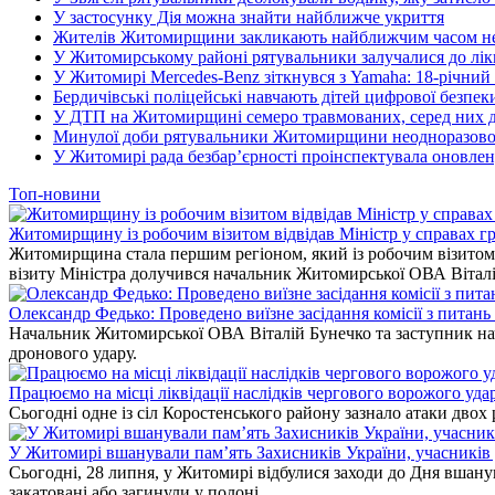
У застосунку Дія можна знайти найближче укриття
Жителів Житомирщини закликають найближчим часом не і
У Житомирському районі рятувальники залучалися до лікв
У Житомирі Mercedes-Benz зіткнувся з Yamaha: 18-річний
Бердичівські поліцейські навчають дітей цифрової безпек
У ДТП на Житомирщині семеро травмованих, серед них дв
Минулої доби рятувальники Житомирщини неодноразово в
У Житомирі рада безбар’єрності проінспектувала оновлен
Топ-новини
Житомирщину із робочим візитом відвідав Міністр у справах гр
Житомирщина стала першим регіоном, який із робочим візитом в
візиту Міністра долучився начальник Житомирської ОВА Вітал
Олександр Федько: Проведено виїзне засідання комісії з питан
Начальник Житомирської ОВА Віталій Бунечко та заступник нач
дронового удару.
Працюємо на місці ліквідації наслідків чергового ворожого уда
Сьогодні одне із сіл Коростенського району зазнало атаки двох
У Житомирі вшанували пам’ять Захисників України, учасників до
Сьогодні, 28 липня, у Житомирі відбулися заходи до Дня вшанув
закатовані або загинули у полоні.