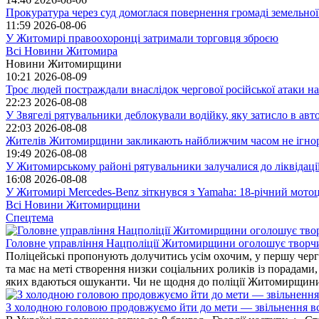
Прокуратура через суд домоглася повернення громаді земельної
11:59
2026-08-06
У Житомирі правоохоронці затримали торговця зброєю
Всі Новини Житомира
Новини Житомирщини
10:21
2026-08-09
Троє людей постраждали внаслідок чергової російської атаки
22:23
2026-08-08
У Звягелі рятувальники деблокували водійку, яку затисло в авт
22:03
2026-08-08
Жителів Житомирщини закликають найближчим часом не ігнорув
19:49
2026-08-08
У Житомирському районі рятувальники залучалися до ліквідаці
16:08
2026-08-08
У Житомирі Mercedes-Benz зіткнувся з Yamaha: 18-річний мото
Всі Новини Житомирщини
Спецтема
Головне управління Нацполіції Житомирщини оголошує творч
Поліцейські пропонують долучитись усім охочим, у першу чергу
та має на меті створення низки соціальних роликів із порадами
яких вдаються ошуканти. Чи не щодня до поліції Житомирщини 
З холодною головою продовжуємо йти до мети — звільнення вс