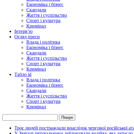
Економіка і бізнес
Скандали
Життя і суспільство
Спорт і культура
Кримінал
Інтерв’ю
Огляд преси
Влада і політика
Економіка і бізнес
Скандали
Життя і суспільство
Спорт і культура
Кримінал
Табло id
Влада і політика
Економіка і бізнес
Скандали
Життя і суспільство
Спорт і культура
Кримінал
Троє людей постраждали внаслідок чергової російської 
У Звягелі рятувальники деблокували водійку, яку затисло 