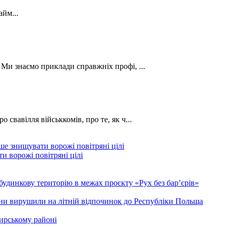
йм...
. Ми знаємо приклади справжніх профі, ...
о свавілля військкомів, про те, як ч...
и ворожі повітряні цілі
будинкову територію в межах проєкту «Рух без бар’єрів»
ини вирушили на літній відпочинок до Республіки Польща
ирському районі