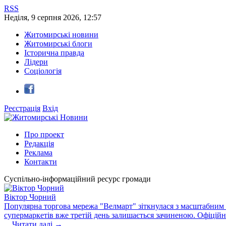
RSS
Неділя
,
9
серпня
2026
,
12:57
Житомирські новини
Житомирські блоги
Історична правда
Лідери
Соціологія
Реєстрація
Вхід
Про проект
Редакція
Реклама
Контакти
Суспільно-інформаційний ресурс громади
Віктор Чорний
Популярна торгова мережа "Велмарт" зіткнулася з масштабним зб
супермаркетів вже третій день залишається зачиненою. Офіцій
...
Читати далі →