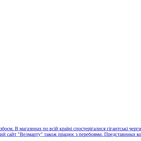
оєм. В магазинах по всій країні спостерігалися гігантські черг
ний сайт "Велмарту" також працює з перебоями. Представники ко