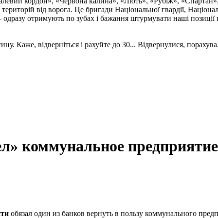
талевий кордон», «Червона калина», «Лють», «Рубіж», «Спартан»
і територій від ворога. Це бригади Національної гвардії, Націон
 одразу отримують по зубах і бажання штурмувати наші позиції в
. Каже, відверніться і рахуйте до 30... Відвернулися, порахувал
» коммунальное предприятие на
сти
обязал один из банков вернуть в пользу коммунального пред