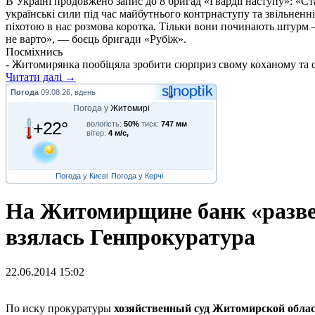
В Україні продовжено запис до 8 бригад «Гвардії наступу»: «С
українські сили під час майбутнього контрнаступу та звільненн
піхотою в нас розмова коротка. Тільки вони починають штурм –
не варто», — боєць бригади «Рубіж».
Посміхнись
- Житомирянка пообіцяла зробити сюрприз свому коханому та сину
Читати далі →
Погода
09.08.26, вдень
Погода у
Житомирі
+22°
вологість:
50%
тиск:
747 мм
вітер:
4 м/с,
Погода у Києві
Погода у Керчі
На Житомирщине банк «развел
взялась Генпрокуратура
22.06.2014 15:02
П
о иску прокуратуры
хозяйственный суд Житомирской обла