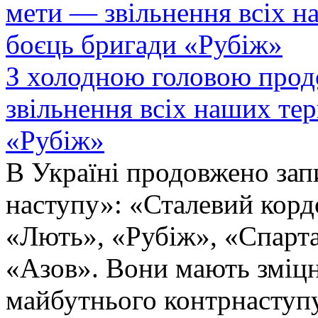
З холодною головою прод
звільнення всіх наших те
«Рубіж»
В Україні продовжено запи
наступу»: «Сталевий корд
«Лють», «Рубіж», «Спарта
«Азов». Вони мають зміцн
майбутнього контрнаступу 