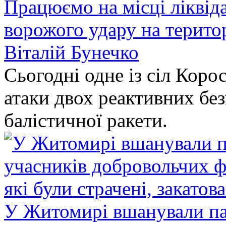
Працюємо на місці ліквіда
ворожого удару на терито
Віталій Бунечко
Сьогодні одне із сіл Коро
атаки двох реактивних без
балістичної ракети.
У Житомирі вшанували па