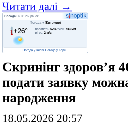
Читати далі →
Погода
06.08.26, ранок
Погода у
Житомирі
+26°
вологість:
62%
тиск:
743 мм
вітер:
2 м/с,
Погода у Києві
Погода у Керчі
Скринінг здоров’я 4
подати заявку можна
народження
18.05.2026 20:57