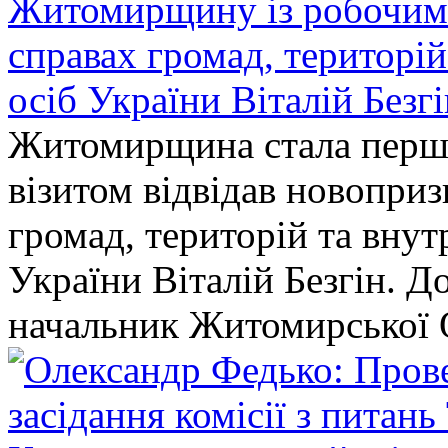
Житомирщину із робочим в
справах громад, територі
осіб України Віталій Безг
Житомирщина стала перши
візитом відвідав новопри
громад, територій та вну
України Віталій Безгін. Д
начальник Житомирської 