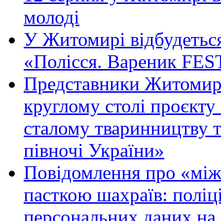
молоді
У Житомирі відбудетьс
«Полісся. Вареник FES
Представники Житомирс
круглому столі проєк
сталому тваринництву 
півночі України»
Повідомлення про «між
пасткою шахраїв: поліці
персональних даних на 