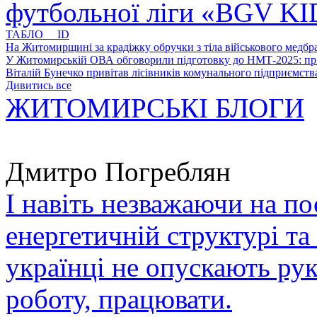
футбольної ліги «BGV K
ТАБЛО ID
На Житомирщині за крадіжку обручки з тіла військового медбра
У Житомирській ОВА обговорили підготовку до НМТ-2025: пріо
Віталій Бунечко привітав лісівників комунального підприємс
Дивитись все
ЖИТОМИРСЬКІ БЛОГИ
Дмитро Погреблян
І навіть незважаючи на по
енергетичній структурі та
українці не опускають ру
роботу, працювати.