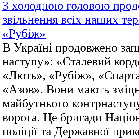
З холодною головою прод
звільнення всіх наших те
«Рубіж»
В Україні продовжено запи
наступу»: «Сталевий корд
«Лють», «Рубіж», «Спарта
«Азов». Вони мають зміцн
майбутнього контрнаступу 
ворога. Це бригади Націон
поліції та Державної при