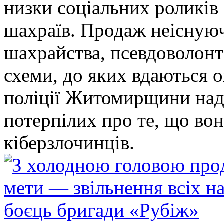
низки соціальних роликів 
шахраїв. Продаж неіснуюч
шахрайства, псевдоволонт
схеми, до яких вдаються 
поліції Житомирщини над
потерпілих про те, що во
кіберзлочинців.