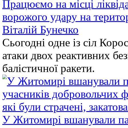
Працюємо на місці ліквіда
ворожого удару на терито
Віталій Бунечко
Сьогодні одне із сіл Коро
атаки двох реактивних без
балістичної ракети.
У Житомирі вшанували па