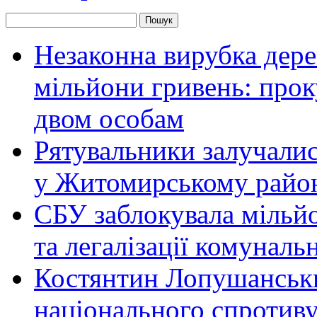
Незаконна вирубка дер
мільйони гривень: про
двом особам
Рятувальники залучалис
у Житомирському райо
СБУ заблокувала мільй
та легалізації комунал
Костянтин Лопушанськ
національного спротиву