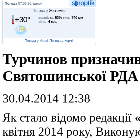
Погода
07.08.26, ранок
Погода у
Житомирі
+30°
вологість:
53%
тиск:
740 мм
вітер:
4 м/с,
Погода у Києві
Погода у Керчі
Турчинов призначив
Святошинської РДА
30.04.2014 12:38
Я
к стало відомо редакції
квітня 2014 року, Викону