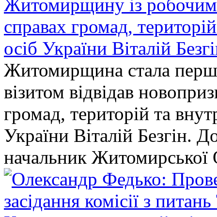
Житомирщину із робочим в
справах громад, територі
осіб України Віталій Безг
Житомирщина стала перши
візитом відвідав новопри
громад, територій та вну
України Віталій Безгін. Д
начальник Житомирської 