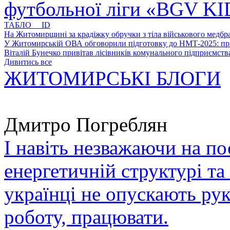
футбольної ліги «BGV K
ТАБЛО ID
На Житомирщині за крадіжку обручки з тіла військового медбра
У Житомирській ОВА обговорили підготовку до НМТ-2025: пріо
Віталій Бунечко привітав лісівників комунального підприємс
Дивитись все
ЖИТОМИРСЬКІ БЛОГИ
Дмитро Погреблян
І навіть незважаючи на по
енергетичній структурі та
українці не опускають ру
роботу, працювати.