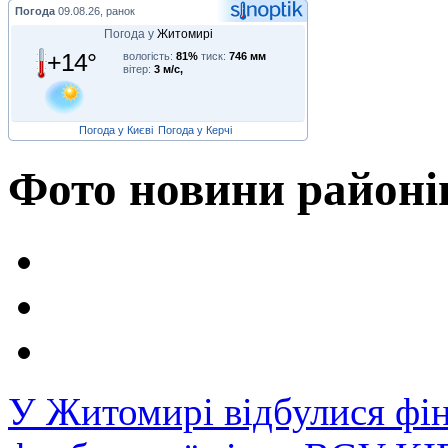
Погода
09.08.26, ранок
Погода у
Житомирі
+14°
вологість:
81%
тиск:
746 мм
вітер:
3 м/с,
Погода у Києві
Погода у Керчі
Фото новини районі
У Житомирі відбулися фін