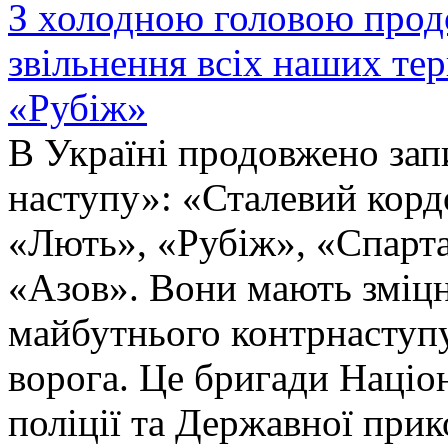
З холодною головою прод
звільнення всіх наших те
«Рубіж»
В Україні продовжено запи
наступу»: «Сталевий корд
«Лють», «Рубіж», «Спарта
«Азов». Вони мають зміцн
майбутнього контрнаступу 
ворога. Це бригади Націон
поліції та Державної при