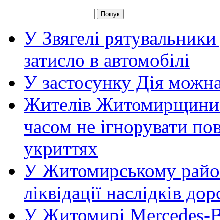
У Звягелі рятувальники
затисло в автомобілі
У застосунку Дія можн
Жителів Житомирщини 
часом не ігнорувати пов
укриттях
У Житомирському район
ліквідації наслідків д
У Житомирі Mercedes-Be