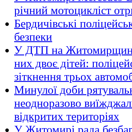
річний мотоцикліст от
Бердичівські поліцейсь
безпеки
У ДТП на Житомирщині 
них двоє дітей: поліце
зіткнення трьох автомоб
Минулої доби рятувал
неодноразово виїжджал
відкритих територіях
У Житомирі рада безбар