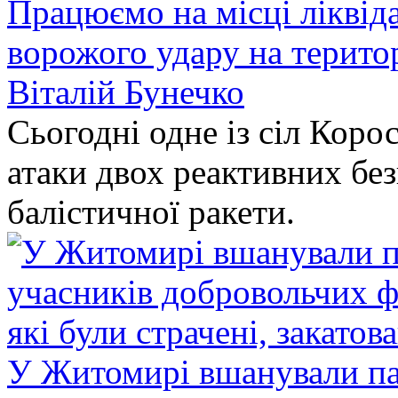
Працюємо на місці ліквіда
ворожого удару на терито
Віталій Бунечко
Сьогодні одне із сіл Коро
атаки двох реактивних без
балістичної ракети.
У Житомирі вшанували па