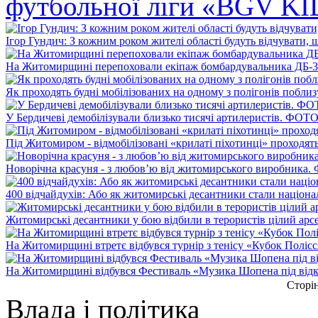
футбольної ліги «BGV K
Ігор Гундич: З кожним роком жителі області будуть відчувати,
На Житомирщині перепоховали екіпаж бомбардувальника ДБ
Як проходять будні мобілізованих на одному з полігонів поб
У Бердичеві демобілізували близько тисячі артилеристів. ФОТ
Під Житомиром - відмобілізовані «крилаті піхотинці» проходя
Новорічна красуня - з любов’ю від житомирського виробника
400 відчайдухів: Або як житомирські десантники стали націо
Житомирські десантники у бою відбили в терористів цілий арс
На Житомирщині втретє відбувся турнір з тенісу «Кубок Полісс
На Житомирщині відбувся Фестиваль «Музика Шопена під від
Сторін
Влада і політика