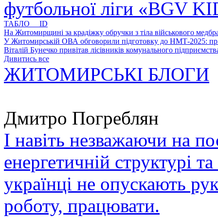
футбольної ліги «BGV K
ТАБЛО ID
На Житомирщині за крадіжку обручки з тіла військового медбра
У Житомирській ОВА обговорили підготовку до НМТ-2025: пріо
Віталій Бунечко привітав лісівників комунального підприємс
Дивитись все
ЖИТОМИРСЬКІ БЛОГИ
Дмитро Погреблян
І навіть незважаючи на по
енергетичній структурі та
українці не опускають ру
роботу, працювати.