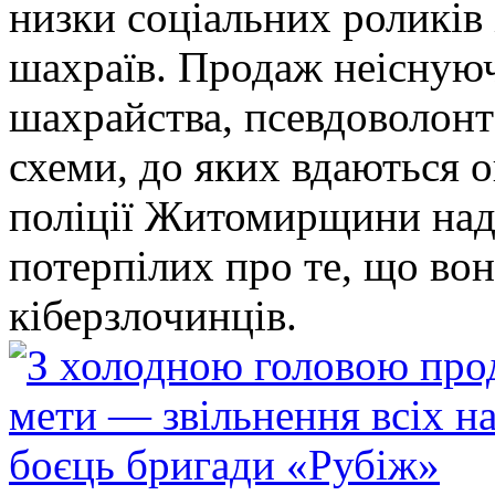
низки соціальних роликів 
шахраїв. Продаж неіснуюч
шахрайства, псевдоволонт
схеми, до яких вдаються 
поліції Житомирщини над
потерпілих про те, що во
кіберзлочинців.