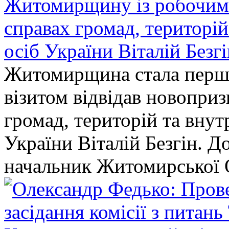
Житомирщину із робочим в
справах громад, територі
осіб України Віталій Безг
Житомирщина стала перши
візитом відвідав новопри
громад, територій та вну
України Віталій Безгін. Д
начальник Житомирської 